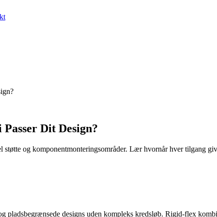
kt
sign?
 Passer Dit Design?
kturel støtte og komponentmonteringsområder. Lær hvornår hver tilgang gi
g og pladsbegrænsede designs uden kompleks kredsløb. Rigid-flex kombine