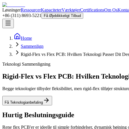
Løsninger
Ressourcer
Kapaciteter
Værktøjer
Certifications
Om Os
Konta
+86 (311) 8693-5221
Få Øjeblikkeligt Tilbud
Home
Sammenlign
Rigid-Flex vs Flex PCB: Hvilken Teknologi Passer Dit De
Teknologi Sammenligning
Rigid-Flex vs Flex PCB: Hvilken Teknologi
Begge teknologier tilbyder fleksibilitet, men rigid-flex tilføjer stru
Få Teknologianbefaling
Hurtig Beslutningsguide
Rene flex PCB'er er ideelle til simple forbindelser, dynamisk bøjnin