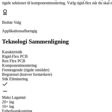
rigide sektioner til komponentmontering. Vælg rigid-flex når du skal e
Bedste Valg
Applikationsafhængig
Teknologi Sammenligning
Karakteristik
Rigid-Flex PCB
Ren Flex PCB
Komponentmontering
Fremragende (rigide områder)
Begrænset (kræver forstærkere)
Stik Eliminering
Maks Lagantal
20+ lag
10+ lag
Enhedsomkostning