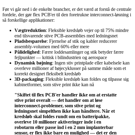
Før vi går ned i de enkelte brancher, er det værd at forstå de centrale
fordele, der gør flex PCB'er til den foretrukne interconnect-løsning i
så forskellige applikationer:
Vægtreduktion
: Fleksible kredsløb vejer op til 75% mindre
end tilsvarende stive PCB-assemblies med ledningsnet
Pladsbesparelse
: Fjernelse af stik og kabler reducerer
assembly-volumen med 60% eller mere
Pålidelighed
: Færre loddesamlinger og stik betyder færre
fejlpunkter — kritisk i bilindustrien og aerospace
Dynamisk bøjning
: Ingen stiv printplade eller kabelsele kan
overleve millioner af bøjecyklusser på samme måde som et
korrekt designet fleksibelt kredsløb
3D-packaging
: Fleksible kredsløb kan foldes og tilpasse sig
kabinetformer, som stive print ikke kan nå
"Skiftet til flex PCB'er handler ikke om at erstatte
stive print overalt — det handler om at løse
interconnect-problemer, som stive print og
ledningsnet simpelthen ikke kan håndtere. Når et
kredsløb skal foldes rundt om en batteripakke,
overleve 10 millioner aktiveringer inde i en
robotarm eller passe ind i en 2 mm implanterbar
sensor, er flex ikke bare en mulighed — det er den