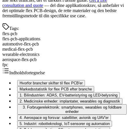
alle seks brancher, der er dækket i denne guide.
Get a free
consultation and quote
— del dine applikationskrav, så anbefaler vi
det optimale flex PCB-design, de rette materialer og den bedste
fremstillingsmetode til din specifikke use case.
Tags
:
flex-pcb
flex-pcb-applications
automotive-flex-pcb
medical-flex-pcb
wearable-electronics
aerospace-flex-pcb
fpc
Indholdsfortegnelse
Hvorfor brancher skifter til flex PCB'er
Markedsstatistik for flex PCB efter branche
1. Bilindustrien: ADAS, EV-batteristyring og LED-belysning
2. Medicinske enheder: implantater, wearables og diagnostik
3. Forbrugerelektronik: smartphones, wearables og foldbare
enheder
4. Aerospace og forsvar: satellitter, avionik og UAV'er
5. Industri: robotteknologi, IoT-sensorer og automation