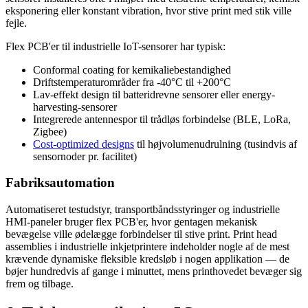
eksponering eller konstant vibration, hvor stive print med stik ville
fejle.
Flex PCB'er til industrielle IoT-sensorer har typisk:
Conformal coating for kemikaliebestandighed
Driftstemperaturområder fra -40°C til +200°C
Lav-effekt design til batteridrevne sensorer eller energy-
harvesting-sensorer
Integrerede antennespor til trådløs forbindelse (BLE, LoRa,
Zigbee)
Cost-optimized designs
til højvolumenudrulning (tusindvis af
sensornoder pr. facilitet)
Fabriksautomation
Automatiseret testudstyr, transportbåndsstyringer og industrielle
HMI-paneler bruger flex PCB'er, hvor gentagen mekanisk
bevægelse ville ødelægge forbindelser til stive print. Print head
assemblies i industrielle inkjetprintere indeholder nogle af de mest
krævende dynamiske fleksible kredsløb i nogen applikation — de
bøjer hundredvis af gange i minuttet, mens printhovedet bevæger sig
frem og tilbage.