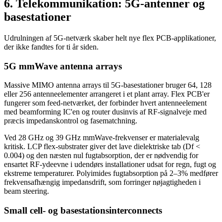
6. Telekommunikation: 5G-antenner og
basestationer
Udrulningen af 5G-netværk skaber helt nye flex PCB-applikationer,
der ikke fandtes for ti år siden.
5G mmWave antenna arrays
Massive MIMO antenna arrays til 5G-basestationer bruger 64, 128
eller 256 antenneelementer arrangeret i et plant array. Flex PCB'er
fungerer som feed-netværket, der forbinder hvert antenneelement
med beamforming IC'en og router dusinvis af RF-signalveje med
præcis impedanskontrol og fasematchning.
Ved 28 GHz og 39 GHz mmWave-frekvenser er materialevalg
kritisk. LCP flex-substrater giver det lave dielektriske tab (Df <
0.004) og den næsten nul fugtabsorption, der er nødvendig for
ensartet RF-ydeevne i udendørs installationer udsat for regn, fugt og
ekstreme temperaturer. Polyimides fugtabsorption på 2–3% medfører
frekvensafhængig impedansdrift, som forringer nøjagtigheden i
beam steering.
Small cell- og basestationsinterconnects