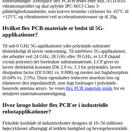
loddesamlinger. Aerospace flex PCB'er testes efter MIL-STD-810-
vibrationsprofiler og skal opfylde IPC-6013 Class 3-
pålidelighedsstandarder, som kræver termiske cyklusser fra -65°C til
+125°C og vibrationstest ved accelerationsniveauer op til 20g.
Hvilket flex PCB-materiale er bedst til 5G-
applikationer?
Til sub-6 GHz 5G-applikationer yder polyimide-substrater
tilstrækkeligt til lavere omkostning. Til mmWave 5G-applikationer,
der arbejder ved 24 GHz, 28 GHz eller 39 GHz, er LCP (liquid
crystal polymer) det foretrukne substratmateriale. LCP giver en
lavere dielektrisk konstant (Dk 2.9 vs. 3.3 for polyimide), lavere
dissipation factor (Df 0.002 vs. 0.008) og næsten nul fugtabsorption
(0.04% vs. 2.5%). Disse egenskaber reducerer insertion loss og
eliminerer den impedansdrift, som fugt forårsager i polyimide-
baserede antenna arrays. Se vores
flex PCB materials guide
for en
detaljeret materialesammenligning.
Hvor længe holder flex PCB'er i industrielle
robotapplikationer?
Fleksible kredsløb til industrirobotter designes til 10–50 millioner
bøjecyklusser afhængigt af leddets hastighed og bevægelsesområde.