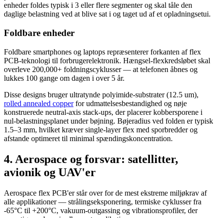
enheder foldes typisk i 3 eller flere segmenter og skal tåle den
daglige belastning ved at blive sat i og taget ud af et opladningsetui.
Foldbare enheder
Foldbare smartphones og laptops repræsenterer forkanten af flex
PCB-teknologi til forbrugerelektronik. Hængsel-flexkredsløbet skal
overleve 200,000+ foldningscyklusser — at telefonen åbnes og
lukkes 100 gange om dagen i over 5 år.
Disse designs bruger ultratynde polyimide-substrater (12.5 um),
rolled annealed copper
for udmattelsesbestandighed og nøje
konstruerede neutral-axis stack-ups, der placerer kobbersporene i
nul-belastningsplanet under bøjning. Bøjeradius ved folden er typisk
1.5–3 mm, hvilket kræver single-layer flex med sporbredder og
afstande optimeret til minimal spændingskoncentration.
4. Aerospace og forsvar: satellitter,
avionik og UAV'er
Aerospace flex PCB'er står over for de mest ekstreme miljøkrav af
alle applikationer — strålingseksponering, termiske cyklusser fra
-65°C til +200°C, vakuum-outgassing og vibrationsprofiler, der