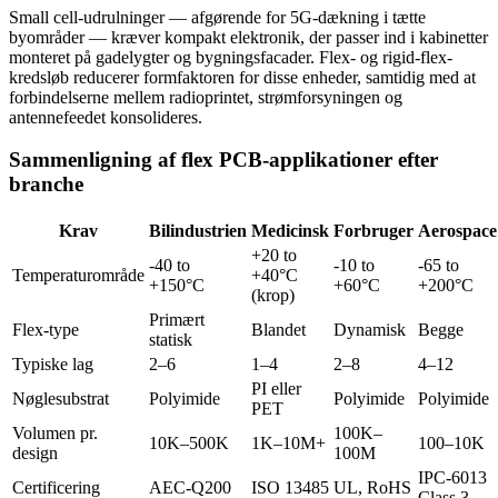
Small cell-udrulninger — afgørende for 5G-dækning i tætte
byområder — kræver kompakt elektronik, der passer ind i kabinetter
monteret på gadelygter og bygningsfacader. Flex- og rigid-flex-
kredsløb reducerer formfaktoren for disse enheder, samtidig med at
forbindelserne mellem radioprintet, strømforsyningen og
antennefeedet konsolideres.
Sammenligning af flex PCB-applikationer efter
branche
Krav
Bilindustrien
Medicinsk
Forbruger
Aerospace
+20 to
-40 to
-10 to
-65 to
Temperaturområde
+40°C
+150°C
+60°C
+200°C
(krop)
Primært
Flex-type
Blandet
Dynamisk
Begge
statisk
Typiske lag
2–6
1–4
2–8
4–12
PI eller
Nøglesubstrat
Polyimide
Polyimide
Polyimide
PET
Volumen pr.
100K–
10K–500K
1K–10M+
100–10K
design
100M
IPC-6013
Certificering
AEC-Q200
ISO 13485
UL, RoHS
Class 3