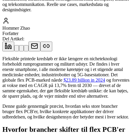
og telekommunikation. Reelle use cases, markedsdata og
designindsigter.
Hommer Zhao
Forfatter
Del Artikel
:
Fleksible printede kredsløb er ikke længere en nicheteknologi
forbeholdt rumprogrammer og militært udstyr. De findes i hver
eneste smartphone, i alle moderne køretøjer og i et stigende antal
medicinske enheder, industrirobotter og 5G-basestationer. Det
globale flex PCB-marked nåede
$23.89 billion in 2024
og forventes
at vokse med en CAGR på 13,7% frem til 2030 — drevet af de
samme egenskaber, der gør fleksible kredsløb unikke: de kan bøjes,
de sparer plads, og de vejer mindre end stive alternativer.
Denne guide gennemgår præcist, hvordan seks store brancher
bruger flex PCB'er, hvilke konkrete applikationer der driver
udbredelsen, og hvilke designhensyn der betyder mest i hver sektor.
Hvorfor brancher skifter til flex PCB'er