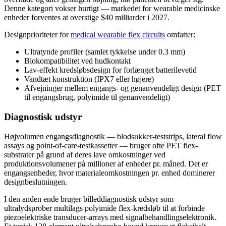
Denne kategori vokser hurtigt — markedet for wearable medicinske
enheder forventes at overstige $40 milliarder i 2027.
Designprioriteter for
medical wearable flex circuits
omfatter:
Ultratynde profiler (samlet tykkelse under 0.3 mm)
Biokompatibilitet ved hudkontakt
Lav-effekt kredsløbsdesign for forlænget batterilevetid
Vandtæt konstruktion (IPX7 eller højere)
Afvejninger mellem engangs- og genanvendeligt design (PET
til engangsbrug, polyimide til genanvendeligt)
Diagnostisk udstyr
Højvolumen engangsdiagnostik — blodsukker-teststrips, lateral flow
assays og point-of-care-testkassetter — bruger ofte PET flex-
substrater på grund af deres lave omkostninger ved
produktionsvolumener på millioner af enheder pr. måned. Det er
engangsenheder, hvor materialeomkostningen pr. enhed dominerer
designbeslutningen.
I den anden ende bruger billeddiagnostisk udstyr som
ultralydsprober multilags polyimide flex-kredsløb til at forbinde
piezoelektriske transducer-arrays med signalbehandlingselektronik.