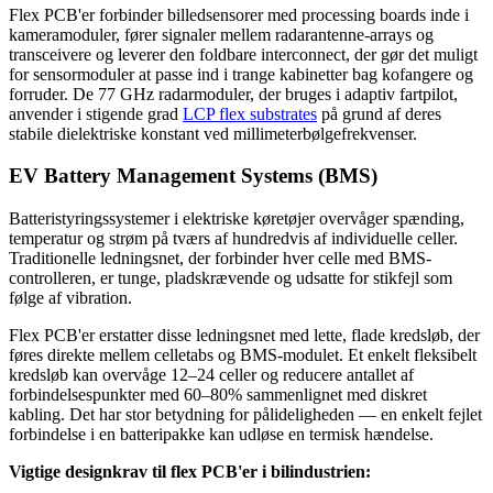
Flex PCB'er forbinder billedsensorer med processing boards inde i
kameramoduler, fører signaler mellem radarantenne-arrays og
transceivere og leverer den foldbare interconnect, der gør det muligt
for sensormoduler at passe ind i trange kabinetter bag kofangere og
forruder. De 77 GHz radarmoduler, der bruges i adaptiv fartpilot,
anvender i stigende grad
LCP flex substrates
på grund af deres
stabile dielektriske konstant ved millimeterbølgefrekvenser.
EV Battery Management Systems (BMS)
Batteristyringssystemer i elektriske køretøjer overvåger spænding,
temperatur og strøm på tværs af hundredvis af individuelle celler.
Traditionelle ledningsnet, der forbinder hver celle med BMS-
controlleren, er tunge, pladskrævende og udsatte for stikfejl som
følge af vibration.
Flex PCB'er erstatter disse ledningsnet med lette, flade kredsløb, der
føres direkte mellem celletabs og BMS-modulet. Et enkelt fleksibelt
kredsløb kan overvåge 12–24 celler og reducere antallet af
forbindelsespunkter med 60–80% sammenlignet med diskret
kabling. Det har stor betydning for pålideligheden — en enkelt fejlet
forbindelse i en batteripakke kan udløse en termisk hændelse.
Vigtige designkrav til flex PCB'er i bilindustrien: