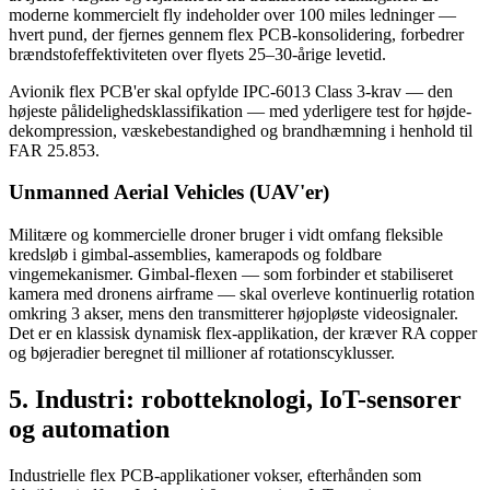
moderne kommercielt fly indeholder over 100 miles ledninger —
hvert pund, der fjernes gennem flex PCB-konsolidering, forbedrer
brændstofeffektiviteten over flyets 25–30-årige levetid.
Avionik flex PCB'er skal opfylde IPC-6013 Class 3-krav — den
højeste pålidelighedsklassifikation — med yderligere test for højde-
dekompression, væskebestandighed og brandhæmning i henhold til
FAR 25.853.
Unmanned Aerial Vehicles (UAV'er)
Militære og kommercielle droner bruger i vidt omfang fleksible
kredsløb i gimbal-assemblies, kamerapods og foldbare
vingemekanismer. Gimbal-flexen — som forbinder et stabiliseret
kamera med dronens airframe — skal overleve kontinuerlig rotation
omkring 3 akser, mens den transmitterer højopløste videosignaler.
Det er en klassisk dynamisk flex-applikation, der kræver RA copper
og bøjeradier beregnet til millioner af rotationscyklusser.
5. Industri: robotteknologi, IoT-sensorer
og automation
Industrielle flex PCB-applikationer vokser, efterhånden som