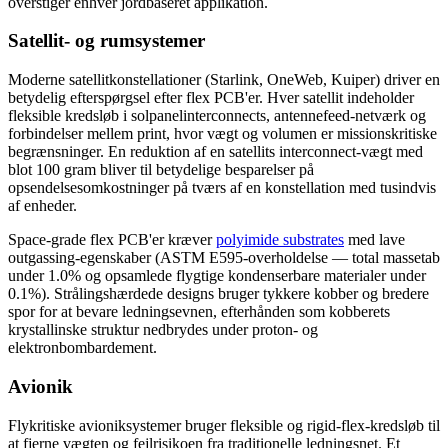
overstiger enhver jordbaseret applikation.
Satellit- og rumsystemer
Moderne satellitkonstellationer (Starlink, OneWeb, Kuiper) driver en
betydelig efterspørgsel efter flex PCB'er. Hver satellit indeholder
fleksible kredsløb i solpanelinterconnects, antennefeed-netværk og
forbindelser mellem print, hvor vægt og volumen er missionskritiske
begrænsninger. En reduktion af en satellits interconnect-vægt med
blot 100 gram bliver til betydelige besparelser på
opsendelsesomkostninger på tværs af en konstellation med tusindvis
af enheder.
Space-grade flex PCB'er kræver
polyimide substrates
med lave
outgassing-egenskaber (ASTM E595-overholdelse — total massetab
under 1.0% og opsamlede flygtige kondenserbare materialer under
0.1%). Strålingshærdede designs bruger tykkere kobber og bredere
spor for at bevare ledningsevnen, efterhånden som kobberets
krystallinske struktur nedbrydes under proton- og
elektronbombardement.
Avionik
Flykritiske avioniksystemer bruger fleksible og rigid-flex-kredsløb til
at fjerne vægten og fejlrisikoen fra traditionelle ledningsnet. Et