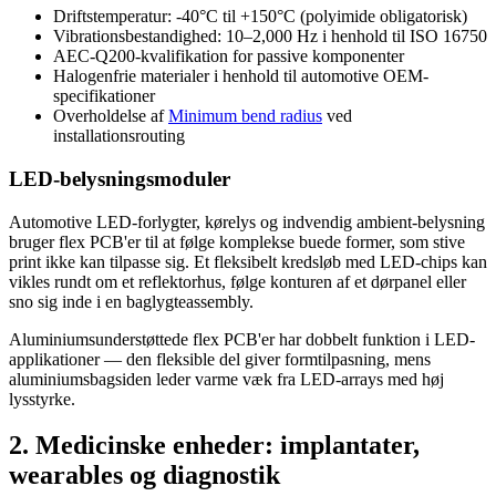
Driftstemperatur: -40°C til +150°C (polyimide obligatorisk)
Vibrationsbestandighed: 10–2,000 Hz i henhold til ISO 16750
AEC-Q200-kvalifikation for passive komponenter
Halogenfrie materialer i henhold til automotive OEM-
specifikationer
Overholdelse af
Minimum bend radius
ved
installationsrouting
LED-belysningsmoduler
Automotive LED-forlygter, kørelys og indvendig ambient-belysning
bruger flex PCB'er til at følge komplekse buede former, som stive
print ikke kan tilpasse sig. Et fleksibelt kredsløb med LED-chips kan
vikles rundt om et reflektorhus, følge konturen af et dørpanel eller
sno sig inde i en baglygteassembly.
Aluminiumsunderstøttede flex PCB'er har dobbelt funktion i LED-
applikationer — den fleksible del giver formtilpasning, mens
aluminiumsbagsiden leder varme væk fra LED-arrays med høj
lysstyrke.
2. Medicinske enheder: implantater,
wearables og diagnostik