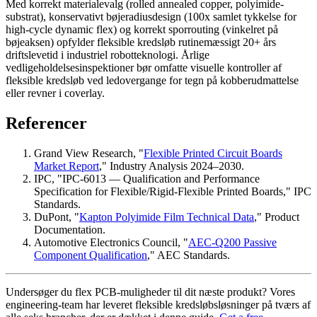
Med korrekt materialevalg (rolled annealed copper, polyimide-
substrat), konservativt bøjeradiusdesign (100x samlet tykkelse for
high-cycle dynamic flex) og korrekt sporrouting (vinkelret på
bøjeaksen) opfylder fleksible kredsløb rutinemæssigt 20+ års
driftslevetid i industriel robotteknologi. Årlige
vedligeholdelsesinspektioner bør omfatte visuelle kontroller af
fleksible kredsløb ved ledovergange for tegn på kobberudmattelse
eller revner i coverlay.
Referencer
Grand View Research, "
Flexible Printed Circuit Boards
Market Report
," Industry Analysis 2024–2030.
IPC, "IPC-6013 — Qualification and Performance
Specification for Flexible/Rigid-Flexible Printed Boards," IPC
Standards.
DuPont, "
Kapton Polyimide Film Technical Data
," Product
Documentation.
Automotive Electronics Council, "
AEC-Q200 Passive
Component Qualification
," AEC Standards.
Undersøger du flex PCB-muligheder til dit næste produkt? Vores
engineering-team har leveret fleksible kredsløbsløsninger på tværs af