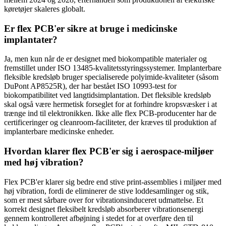
køretøjer skaleres globalt.
Er flex PCB'er sikre at bruge i medicinske
implantater?
Ja, men kun når de er designet med biokompatible materialer og
fremstillet under ISO 13485-kvalitetsstyringssystemer. Implanterbare
fleksible kredsløb bruger specialiserede polyimide-kvaliteter (såsom
DuPont AP8525R), der har bestået ISO 10993-test for
biokompatibilitet ved langtidsimplantation. Det fleksible kredsløb
skal også være hermetisk forseglet for at forhindre kropsvæsker i at
trænge ind til elektronikken. Ikke alle flex PCB-producenter har de
certificeringer og cleanroom-faciliteter, der kræves til produktion af
implanterbare medicinske enheder.
Hvordan klarer flex PCB'er sig i aerospace-miljøer
med høj vibration?
Flex PCB'er klarer sig bedre end stive print-assemblies i miljøer med
høj vibration, fordi de eliminerer de stive loddesamlinger og stik,
som er mest sårbare over for vibrationsinduceret udmattelse. Et
korrekt designet fleksibelt kredsløb absorberer vibrationsenergi
gennem kontrolleret afbøjning i stedet for at overføre den til