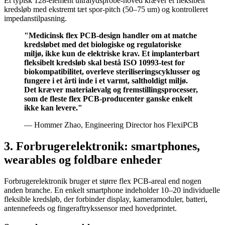
Et typisk 128-element ultralydsprobe-hoved kræver et fleksibelt
kredsløb med ekstremt tæt spor-pitch (50–75 um) og kontrolleret
impedanstilpasning.
"Medicinsk flex PCB-design handler om at matche
kredsløbet med det biologiske og regulatoriske
miljø, ikke kun de elektriske krav. Et implanterbart
fleksibelt kredsløb skal bestå ISO 10993-test for
biokompatibilitet, overleve steriliseringscyklusser og
fungere i et årti inde i et varmt, saltholdigt miljø.
Det kræver materialevalg og fremstillingsprocesser,
som de fleste flex PCB-producenter ganske enkelt
ikke kan levere."
— Hommer Zhao, Engineering Director hos FlexiPCB
3. Forbrugerelektronik: smartphones,
wearables og foldbare enheder
Forbrugerelektronik bruger et større flex PCB-areal end nogen
anden branche. En enkelt smartphone indeholder 10–20 individuelle
fleksible kredsløb, der forbinder display, kameramoduler, batteri,
antennefeeds og fingeraftrykssensor med hovedprintet.