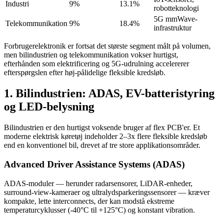
Industri
9%
13.1%
robotteknologi
5G mmWave-
Telekommunikation
9%
18.4%
infrastruktur
Forbrugerelektronik er fortsat det største segment målt på volumen,
men bilindustrien og telekommunikation vokser hurtigst,
efterhånden som elektrificering og 5G-udrulning accelererer
efterspørgslen efter høj-pålidelige fleksible kredsløb.
1. Bilindustrien: ADAS, EV-batteristyring
og LED-belysning
Bilindustrien er den hurtigst voksende bruger af flex PCB'er. Et
moderne elektrisk køretøj indeholder 2–3x flere fleksible kredsløb
end en konventionel bil, drevet af tre store applikationsområder.
Advanced Driver Assistance Systems (ADAS)
ADAS-moduler — herunder radarsensorer, LiDAR-enheder,
surround-view-kameraer og ultralydsparkeringssensorer — kræver
kompakte, lette interconnects, der kan modstå ekstreme
temperaturcyklusser (-40°C til +125°C) og konstant vibration.