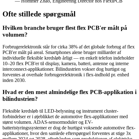
— Hommer Zhao, Engineering Director hos FlexiPCB
Ofte stillede spørgsmål
Hvilken branche bruger flest flex PCB'er målt på
volumen?
Forbrugerelektronik står for cirka 38% af det globale forbrug af flex
PCB'er målt på areal. Smartphones alene bruger milliarder af
individuelle fleksible kredsløb årligt — en enkelt telefon indeholder
10–20 flex PCB'er til display, kamera, batteri, antenne og interne
interconnect-applikationer. Bilindustrien vokser dog hurtigst og
forventes at overhale forbrugerelektronik i flex-indhold pr. enhed
inden 2030.
Hvad er den mest almindelige flex PCB-applikation i
bilindustrien?
Fleksible kredsløb til LED-belysning og instrument cluster-
forbindelser er i øjeblikket de automotive flex-applikationer med
størst volumen. ADAS-sensormoduler og EV-
batteristyringssystemer er dog de hurtigst voksende automotive flex-
applikationer, hvor den samlede efterspørgsel forventes at stige 3x
mellem 2024 og 2028, efterhånden som produktionen af elektriske