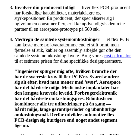
Involver din producent tidligt
— hver flex PCB-producent
har forskellige kapabiliteter, materialelagre og
styrkepositioner. En producent, der specialiserer sig i
højvolumen consumer flex, er ikke nødvendigvis den rette
partner til en aerospace-prototype på 500 stk.
Medregn de samlede systemomkostninger
— et flex PCB
kan koste mere pr. kvadrattomme end et stift print, men
fjernelse af stik, kabler og assembly-arbejde gør ofte den
samlede systemomkostning lavere. Brug vores
cost calculator
til at estimere prisen for dine specifikke designparametre.
"Ingeniører spørger mig ofte, hvilken branche der
har de sværeste krav til flex PCB'er. Svaret ændrer
sig alt efter, hvad man mener med 'svær'. Aerospace
har det hårdeste miljø. Medicinske implantater har
den længste krævede levetid. Forbrugerelektronik
har det hårdeste omkostningspres. Bilindustrien
kombinerer alle tre udfordringer på én gang —
hårdt miljø, lange garantiperioder og ubønhørlige
omkostningsmål. Derfor udvikler automotive flex
PCB-design sig hurtigere end noget andet segment
lige nu."