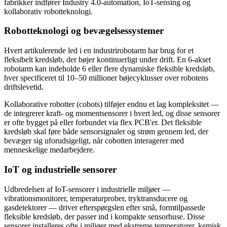
fabrikker indfører Industry 4.0-automation, IoT-sensing og
kollaborativ robotteknologi.
Robotteknologi og bevægelsessystemer
Hvert artikulerende led i en industrirobotarm har brug for et
fleksibelt kredsløb, der bøjer kontinuerligt under drift. En 6-akset
robotarm kan indeholde 6 eller flere dynamiske fleksible kredsløb,
hver specificeret til 10–50 millioner bøjecyklusser over robotens
driftslevetid.
Kollaborative robotter (cobots) tilføjer endnu et lag kompleksitet —
de integrerer kraft- og momentsensorer i hvert led, og disse sensorer
er ofte bygget på eller forbundet via flex PCB'er. Det fleksible
kredsløb skal føre både sensorsignaler og strøm gennem led, der
bevæger sig uforudsigeligt, når cobotten interagerer med
menneskelige medarbejdere.
IoT og industrielle sensorer
Udbredelsen af IoT-sensorer i industrielle miljøer —
vibrationsmonitorer, temperaturprober, tryktransducere og
gasdetektorer — driver efterspørgslen efter små, formtilpassede
fleksible kredsløb, der passer ind i kompakte sensorhuse. Disse
sensorer installeres ofte i miljøer med ekstreme temperaturer, kemisk