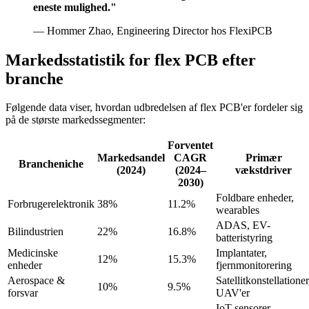
eneste mulighed."
— Hommer Zhao, Engineering Director hos FlexiPCB
Markedsstatistik for flex PCB efter
branche
Følgende data viser, hvordan udbredelsen af flex PCB'er fordeler sig
på de største markedssegmenter:
Forventet
Markedsandel
CAGR
Primær
Brancheniche
(2024)
(2024–
vækstdriver
2030)
Foldbare enheder,
Forbrugerelektronik
38%
11.2%
wearables
ADAS, EV-
Bilindustrien
22%
16.8%
batteristyring
Medicinske
Implantater,
12%
15.3%
enheder
fjernmonitorering
Aerospace &
Satellitkonstellationer
10%
9.5%
forsvar
UAV'er
IoT-sensorer,