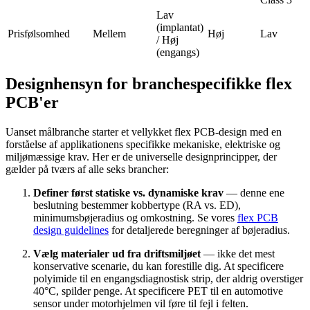
Lav
(implantat)
Prisfølsomhed
Mellem
Høj
Lav
/ Høj
(engangs)
Designhensyn for branchespecifikke flex
PCB'er
Uanset målbranche starter et vellykket flex PCB-design med en
forståelse af applikationens specifikke mekaniske, elektriske og
miljømæssige krav. Her er de universelle designprincipper, der
gælder på tværs af alle seks brancher:
Definer først statiske vs. dynamiske krav
— denne ene
beslutning bestemmer kobbertype (RA vs. ED),
minimumsbøjeradius og omkostning. Se vores
flex PCB
design guidelines
for detaljerede beregninger af bøjeradius.
Vælg materialer ud fra driftsmiljøet
— ikke det mest
konservative scenarie, du kan forestille dig. At specificere
polyimide til en engangsdiagnostisk strip, der aldrig overstiger
40°C, spilder penge. At specificere PET til en automotive
sensor under motorhjelmen vil føre til fejl i felten.