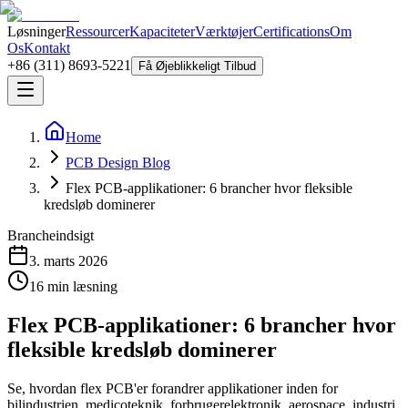
Løsninger
Ressourcer
Kapaciteter
Værktøjer
Certifications
Om
Os
Kontakt
+86 (311) 8693-5221
Få Øjeblikkeligt Tilbud
Home
PCB Design Blog
Flex PCB-applikationer: 6 brancher hvor fleksible
kredsløb dominerer
Brancheindsigt
3. marts 2026
16
min læsning
Flex PCB-applikationer: 6 brancher hvor
fleksible kredsløb dominerer
Se, hvordan flex PCB'er forandrer applikationer inden for
bilindustrien, medicoteknik, forbrugerelektronik, aerospace, industri