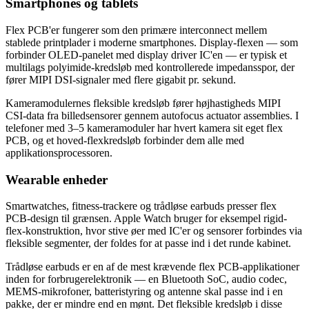
Smartphones og tablets
Flex PCB'er fungerer som den primære interconnect mellem
stablede printplader i moderne smartphones. Display-flexen — som
forbinder OLED-panelet med display driver IC'en — er typisk et
multilags polyimide-kredsløb med kontrollerede impedansspor, der
fører MIPI DSI-signaler med flere gigabit pr. sekund.
Kameramodulernes fleksible kredsløb fører højhastigheds MIPI
CSI-data fra billedsensorer gennem autofocus actuator assemblies. I
telefoner med 3–5 kameramoduler har hvert kamera sit eget flex
PCB, og et hoved-flexkredsløb forbinder dem alle med
applikationsprocessoren.
Wearable enheder
Smartwatches, fitness-trackere og trådløse earbuds presser flex
PCB-design til grænsen. Apple Watch bruger for eksempel rigid-
flex-konstruktion, hvor stive øer med IC'er og sensorer forbindes via
fleksible segmenter, der foldes for at passe ind i det runde kabinet.
Trådløse earbuds er en af de mest krævende flex PCB-applikationer
inden for forbrugerelektronik — en Bluetooth SoC, audio codec,
MEMS-mikrofoner, batteristyring og antenne skal passe ind i en
pakke, der er mindre end en mønt. Det fleksible kredsløb i disse