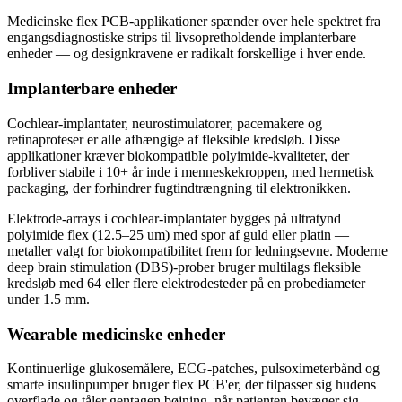
Medicinske flex PCB-applikationer spænder over hele spektret fra
engangsdiagnostiske strips til livsopretholdende implanterbare
enheder — og designkravene er radikalt forskellige i hver ende.
Implanterbare enheder
Cochlear-implantater, neurostimulatorer, pacemakere og
retinaproteser er alle afhængige af fleksible kredsløb. Disse
applikationer kræver biokompatible polyimide-kvaliteter, der
forbliver stabile i 10+ år inde i menneskekroppen, med hermetisk
packaging, der forhindrer fugtindtrængning til elektronikken.
Elektrode-arrays i cochlear-implantater bygges på ultratynd
polyimide flex (12.5–25 um) med spor af guld eller platin —
metaller valgt for biokompatibilitet frem for ledningsevne. Moderne
deep brain stimulation (DBS)-prober bruger multilags fleksible
kredsløb med 64 eller flere elektrodesteder på en probediameter
under 1.5 mm.
Wearable medicinske enheder
Kontinuerlige glukosemålere, ECG-patches, pulsoximeterbånd og
smarte insulinpumper bruger flex PCB'er, der tilpasser sig hudens
overflade og tåler gentagen bøjning, når patienten bevæger sig.