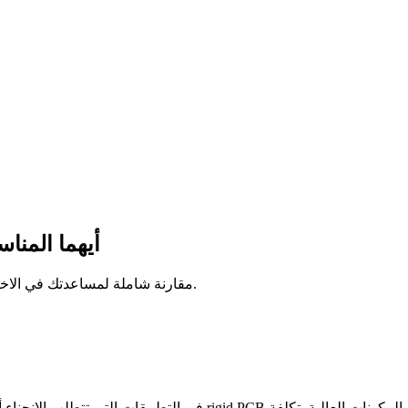
Flex PCB مقابل id PCB
مقارنة شاملة لمساعدتك في الاختيار بين لوحات الدوائر المطبوعة المرنة والصلبة لتصميمك الإلكتروني.