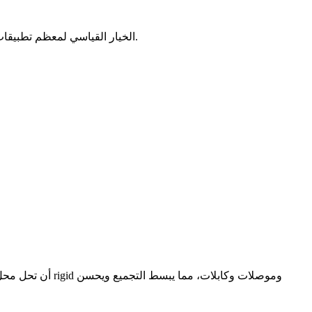
تظل Rigid PCB الخيار القياسي لمعظم تطبيقات الإلكترونيات حيث الاستقرار وكثافة المكونات العالية والفعالية من حيث التكلفة هي الأولويات. أسهل في التصنيع والإصلاح.