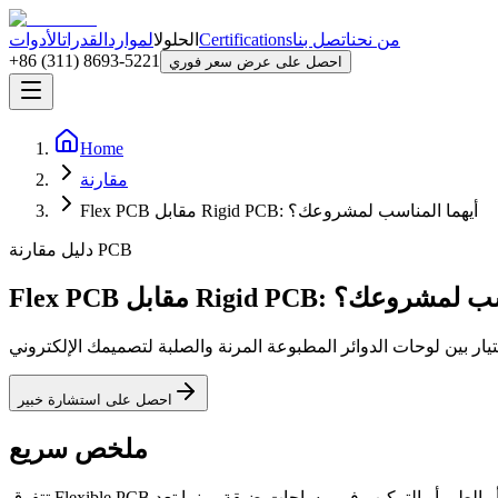
من نحن
اتصل بنا
Certifications
الحلول
الموارد
القدرات
الأدوات
+86 (311) 8693-5221
احصل على عرض سعر فوري
Home
مقارنة
Flex PCB مقابل Rigid PCB: أيهما المناسب لمشروعك؟
دليل مقارنة PCB
Rig: أيهما المناسب لمشروعك؟
احصل على استشارة خبير
ملخص سريع
تتفوق Flexible PCB في التطبيقات التي تتطلب الانحناء أو الطي أو التركيب في مساحات ضيقة، بينما تعد rigid PCB مثالية للتطبيقات المستقرة ذات كثافة المكونات العالية. تكلفة flex PCB الأولية أعلى لكنها