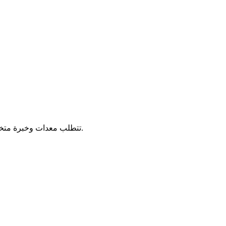
عادة ما يكون لـ Rigid PCB وقت تنفيذ أقصر بسبب العمليات القياسية وتوفر التصنيع الأوسع. Flex PCB تتطلب معدات وخبرة متخصصة، مما يؤثر على جداول التسليم.