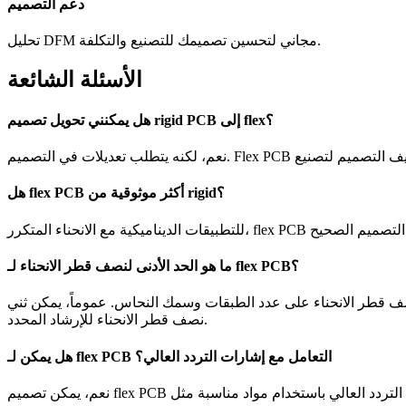
دعم التصميم
تحليل DFM مجاني لتحسين تصميمك للتصنيع والتكلفة.
الأسئلة الشائعة
هل يمكنني تحويل تصميم rigid PCB إلى flex؟
هل flex PCB أكثر موثوقية من rigid؟
ما هو الحد الأدنى لنصف قطر الانحناء لـ flex PCB؟
د الطبقات وسمك النحاس. عموماً، يمكن ثني flex أحادي الطبقة حتى 6 أضعاف السمك الإجمالي، بينما تتطلب متعددة الطبقات نصف قطر أكبر. استخدم حاسبة
نصف قطر الانحناء للإرشاد المحدد.
هل يمكن لـ flex PCB التعامل مع إشارات التردد العالي؟