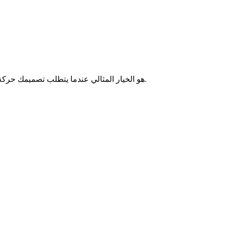
Flexible PCB هو الخيار المثالي عندما يتطلب تصميمك حركة ديناميكية أو تحسين المساحة أو تقليل الوزن. قيمة خاصة في التطبيقات حيث الموثوقية تحت الانحناء المتكرر أمر بالغ الأهمية.