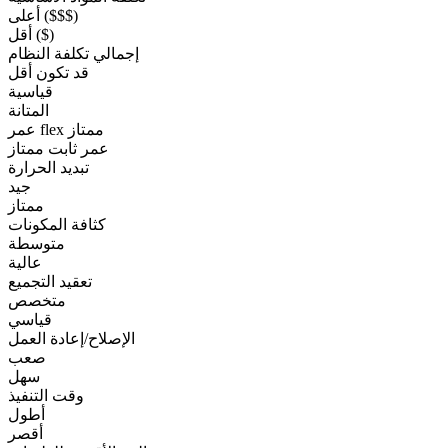
أعلى ($$$)
أقل ($)
إجمالي تكلفة النظام
قد تكون أقل
قياسية
المتانة
عمر flex ممتاز
عمر ثابت ممتاز
تبديد الحرارة
جيد
ممتاز
كثافة المكونات
متوسطة
عالية
تعقيد التجميع
متخصص
قياسي
الإصلاح/إعادة العمل
صعب
سهل
وقت التنفيذ
أطول
أقصر