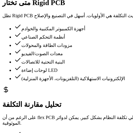
متى تختار Rigid PCB
أجهزة الكمبيوتر المكتبية والخوادم
أنظمة التحكم الصناعي
مزودات الطاقة والمحولات
معدات الصوت/الفيديو
البنية التحتية للاتصالات
لوحات إضاءة LED
الإلكترونيات الاستهلاكية (التلفزيونات، الأجهزة المنزلية)
تحليل مقارنة التكلفة
على الرغم من أن flex PCB لها تكلفة أعلى لكل وحدة، إلا أنها يمكن أن تقلل إجمالي تكلفة النظام بشكل كبير. يمكن لدوائر flex أن تحل محل عدة لوحات rigid وموصلات وكابلات، مما يبسط التجميع ويحسن
الموثوقية.