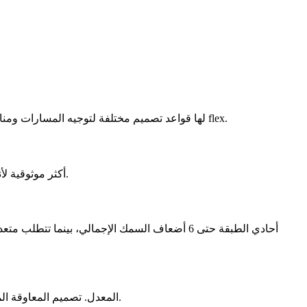
نعم، لكنه يتطلب تعديلات في التصميم. Flex PCB لها قواعد تصميم مختلفة لتوجيه المسارات ومناطق الانحناء ووضع المكونات. يمكن لفريقنا الهندسي مساعدتك في تكييف التصميم لتصنيع flex.
للتطبيقات الديناميكية مع الانحناء المتكرر، flex PCB أكثر موثوقية لأنها مصممة للحركة. للتطبيقات الثابتة، كلاهما يوفر موثوقية ممتازة عند التصميم الصحيح.
نعم، يمكن تصميم flex PCB لتطبيقات التردد العالي باستخدام مواد مناسبة مثل LCP (بوليمر الكريستال السائل) أو polyimide المعدل. تصميم المعاوقة المتحكم بها متاح.