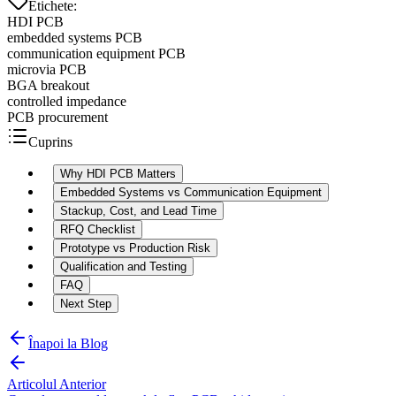
Etichete
:
HDI PCB
embedded systems PCB
communication equipment PCB
microvia PCB
BGA breakout
controlled impedance
PCB procurement
Cuprins
Why HDI PCB Matters
Embedded Systems vs Communication Equipment
Stackup, Cost, and Lead Time
RFQ Checklist
Prototype vs Production Risk
Qualification and Testing
FAQ
Next Step
Înapoi la Blog
Articolul Anterior