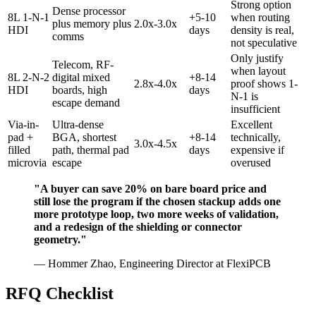
Strong option
Dense processor
8L 1-N-1
+5-10
when routing
plus memory plus
2.0x-3.0x
HDI
days
density is real,
comms
not speculative
Only justify
Telecom, RF-
when layout
8L 2-N-2
digital mixed
+8-14
2.8x-4.0x
proof shows 1-
HDI
boards, high
days
N-1 is
escape demand
insufficient
Via-in-
Ultra-dense
Excellent
pad +
BGA, shortest
+8-14
technically,
3.0x-4.5x
filled
path, thermal pad
days
expensive if
microvia
escape
overused
"A buyer can save 20% on bare board price and
still lose the program if the chosen stackup adds one
more prototype loop, two more weeks of validation,
and a redesign of the shielding or connector
geometry."
— Hommer Zhao, Engineering Director at FlexiPCB
RFQ Checklist