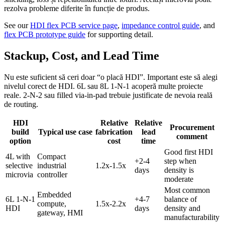
rezolva probleme diferite în funcție de produs.
See our
HDI flex PCB service page
,
impedance control guide
, and
flex PCB prototype guide
for supporting detail.
Stackup, Cost, and Lead Time
Nu este suficient să ceri doar “o placă HDI”. Important este să alegi
nivelul corect de HDI. 6L sau 8L 1-N-1 acoperă multe proiecte
reale. 2-N-2 sau filled via-in-pad trebuie justificate de nevoia reală
de routing.
HDI
Relative
Relative
Procurement
build
Typical use case
fabrication
lead
comment
option
cost
time
Good first HDI
4L with
Compact
+2-4
step when
selective
industrial
1.2x-1.5x
days
density is
microvia
controller
moderate
Most common
Embedded
6L 1-N-1
+4-7
balance of
compute,
1.5x-2.2x
HDI
days
density and
gateway, HMI
manufacturability