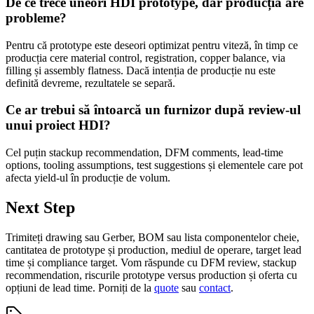
De ce trece uneori HDI prototype, dar producția are
probleme?
Pentru că prototype este deseori optimizat pentru viteză, în timp ce
producția cere material control, registration, copper balance, via
filling și assembly flatness. Dacă intenția de producție nu este
definită devreme, rezultatele se separă.
Ce ar trebui să întoarcă un furnizor după review-ul
unui proiect HDI?
Cel puțin stackup recommendation, DFM comments, lead-time
options, tooling assumptions, test suggestions și elementele care pot
afecta yield-ul în producție de volum.
Next Step
Trimiteți drawing sau Gerber, BOM sau lista componentelor cheie,
cantitatea de prototype și production, mediul de operare, target lead
time și compliance target. Vom răspunde cu DFM review, stackup
recommendation, riscurile prototype versus production și oferta cu
opțiuni de lead time. Porniți de la
quote
sau
contact
.