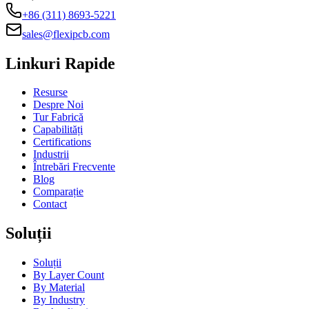
+86 (311) 8693-5221
sales@flexipcb.com
Linkuri Rapide
Resurse
Despre Noi
Tur Fabrică
Capabilități
Certifications
Industrii
Întrebări Frecvente
Blog
Comparație
Contact
Soluții
Soluții
By Layer Count
By Material
By Industry