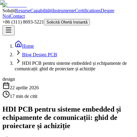
Soluții
Resurse
Capabilități
Instrumente
Certifications
Despre
Noi
Contact
+86 (311) 8693-5221
Solicită Ofertă Instantă
Home
Blog Design PCB
HDI PCB pentru sisteme embedded și echipamente de
comunicații: ghid de proiectare și achiziție
design
22 aprilie 2026
17
min de citit
HDI PCB pentru sisteme embedded și
echipamente de comunicații: ghid de
proiectare și achiziție