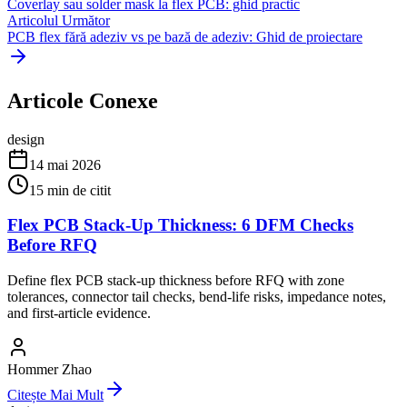
Coverlay sau solder mask la flex PCB: ghid practic
Articolul Următor
PCB flex fără adeziv vs pe bază de adeziv: Ghid de proiectare
Articole Conexe
design
14 mai 2026
15
min de citit
Flex PCB Stack-Up Thickness: 6 DFM Checks
Before RFQ
Define flex PCB stack-up thickness before RFQ with zone
tolerances, connector tail checks, bend-life risks, impedance notes,
and first-article evidence.
Hommer Zhao
Citește Mai Mult