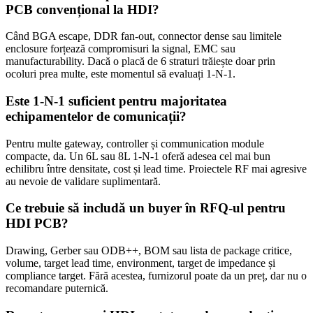
PCB convențional la HDI?
Când BGA escape, DDR fan-out, connector dense sau limitele
enclosure forțează compromisuri la signal, EMC sau
manufacturability. Dacă o placă de 6 straturi trăiește doar prin
ocoluri prea multe, este momentul să evaluați 1-N-1.
Este 1-N-1 suficient pentru majoritatea
echipamentelor de comunicații?
Pentru multe gateway, controller și communication module
compacte, da. Un 6L sau 8L 1-N-1 oferă adesea cel mai bun
echilibru între densitate, cost și lead time. Proiectele RF mai agresive
au nevoie de validare suplimentară.
Ce trebuie să includă un buyer în RFQ-ul pentru
HDI PCB?
Drawing, Gerber sau ODB++, BOM sau lista de package critice,
volume, target lead time, environment, target de impedance și
compliance target. Fără acestea, furnizorul poate da un preț, dar nu o
recomandare puternică.