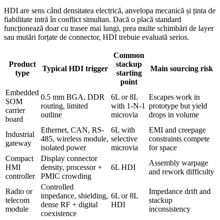
HDI are sens când densitatea electrică, anvelopa mecanică și ținta de
fiabilitate intră în conflict simultan. Dacă o placă standard
funcționează doar cu trasee mai lungi, prea multe schimbări de layer
sau mutări forțate de connector, HDI trebuie evaluată serios.
Common
Product
stackup
Typical HDI trigger
Main sourcing risk
type
starting
point
Embedded
0.5 mm BGA, DDR
6L or 8L
Escapes work in
SOM
routing, limited
with 1-N-1
prototype but yield
carrier
outline
microvia
drops in volume
board
Ethernet, CAN, RS-
6L with
EMI and creepage
Industrial
485, wireless module,
selective
constraints compete
gateway
isolated power
microvia
for space
Compact
Display connector
Assembly warpage
HMI
density, processor +
6L HDI
and rework difficulty
controller
PMIC crowding
Controlled
Radio or
Impedance drift and
impedance, shielding,
6L or 8L
telecom
stackup
dense RF + digital
HDI
module
inconsistency
coexistence