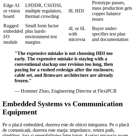
Prototype passes,
Edge AI
LPDDR, CSI/DSI,
mass production gets
or vision
multiple regulators,
8L HDI
copper balance
board
thermal crowding
issues
Rugged
Small form factor
4L or 6L
Buyer under-
embedded
plus harsh-
with
specifies test plan
I/O
environment test
microvia
and documentation
module
margins
"The expensive mistake is not choosing HDI too
early. The expensive mistake is staying with a
conventional stackup one revision too long, then
paying for a rushed redesign after the enclosure,
cable set, and firmware architecture are already
frozen."
— Hommer Zhao, Engineering Director at FlexiPCB
Embedded Systems vs Communication
Equipment
Pe o placă embedded, durerea este de obicei integrarea. Pe o placă
de comunicații, durerea este marja: impedance, return path,
shielding, loss și repetabilitatea între loturi. Același microvia poate