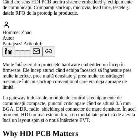
Când are sens HDI PCB pentru sisteme embedded și echipamente
de comunicații. Comparați stackup, microvia, lead time, testele și
datele RFQ de la prototip la producție.
Hommer Zhao
Autor
Partajează Articolul
:
Multe întârzieri din proiectele hardware embedded nu încep în
firmware. Ele încep atunci când echipa încearcă să înghesuie prea
multe interfețe, prea multă densitate și prea multe constrângeri
mecanice într-un stackup convențional care era deja aproape de
limită.
La gateway industriale, module de control și echipamente de
comunicații compacte, punctul critic apare când se adună 0.5 mm
BGA, DDR, radio, shielding și connector de mare densitate. În acel
moment, HDI nu mai este un lux, ci o modalitate practică de a evita
încă un layout spin și o nouă întârziere EVT.
Why HDI PCB Matters