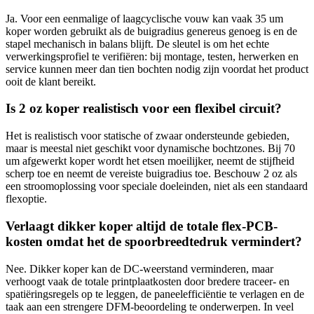
Ja. Voor een eenmalige of laagcyclische vouw kan vaak 35 um
koper worden gebruikt als de buigradius genereus genoeg is en de
stapel mechanisch in balans blijft. De sleutel is om het echte
verwerkingsprofiel te verifiëren: bij montage, testen, herwerken en
service kunnen meer dan tien bochten nodig zijn voordat het product
ooit de klant bereikt.
Is 2 oz koper realistisch voor een flexibel circuit?
Het is realistisch voor statische of zwaar ondersteunde gebieden,
maar is meestal niet geschikt voor dynamische bochtzones. Bij 70
um afgewerkt koper wordt het etsen moeilijker, neemt de stijfheid
scherp toe en neemt de vereiste buigradius toe. Beschouw 2 oz als
een stroomoplossing voor speciale doeleinden, niet als een standaard
flexoptie.
Verlaagt dikker koper altijd de totale flex-PCB-
kosten omdat het de spoorbreedtedruk vermindert?
Nee. Dikker koper kan de DC-weerstand verminderen, maar
verhoogt vaak de totale printplaatkosten door bredere traceer- en
spatiëringsregels op te leggen, de paneelefficiëntie te verlagen en de
taak aan een strengere DFM-beoordeling te onderwerpen. In veel