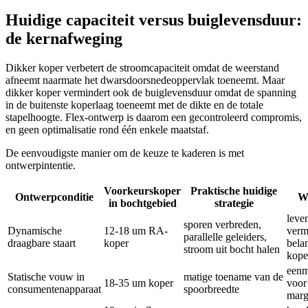
Huidige capaciteit versus buiglevensduur:
de kernafweging
Dikker koper verbetert de stroomcapaciteit omdat de weerstand
afneemt naarmate het dwarsdoorsnedeoppervlak toeneemt. Maar
dikker koper vermindert ook de buiglevensduur omdat de spanning
in de buitenste koperlaag toeneemt met de dikte en de totale
stapelhoogte. Flex-ontwerp is daarom een ​​gecontroleerd compromis,
en geen optimalisatie rond één enkele maatstaf.
De eenvoudigste manier om de keuze te kaderen is met
ontwerpintentie.
Voorkeurskoper
Praktische huidige
Ontwerpconditie
W
in bochtgebied
strategie
leve
sporen verbreden,
Dynamische
12-18 um RA-
verm
parallelle geleiders,
draagbare staart
koper
bela
stroom uit bocht halen
kope
eenm
Statische vouw in
matige toename van de
18-35 um koper
voor
consumentenapparaat
spoorbreedte
mar