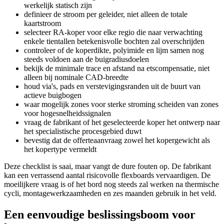
werkelijk statisch zijn
definieer de stroom per geleider, niet alleen de totale
kaartstroom
selecteer RA-koper voor elke regio die naar verwachting
enkele tientallen betekenisvolle bochten zal overschrijden
controleer of de koperdikte, polyimide en lijm samen nog
steeds voldoen aan de buigradiusdoelen
bekijk de minimale trace en afstand na etscompensatie, niet
alleen bij nominale CAD-breedte
houd via's, pads en verstevigingsranden uit de buurt van
actieve buigbogen
waar mogelijk zones voor sterke stroming scheiden van zones
voor hogesnelheidssignalen
vraag de fabrikant of het geselecteerde koper het ontwerp naar
het specialistische procesgebied duwt
bevestig dat de offerteaanvraag zowel het kopergewicht als
het kopertype vermeldt
Deze checklist is saai, maar vangt de dure fouten op. De fabrikant
kan een verrassend aantal risicovolle flexboards vervaardigen. De
moeilijkere vraag is of het bord nog steeds zal werken na thermische
cycli, montagewerkzaamheden en zes maanden gebruik in het veld.
Een eenvoudige beslissingsboom voor