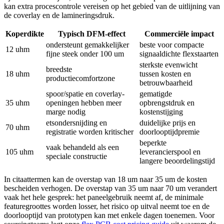
kan extra procescontrole vereisen op het gebied van de uitlijning van
de coverlay en de lamineringsdruk.
Koperdikte
Typisch DFM-effect
Commerciële impact
ondersteunt gemakkelijker
beste voor compacte
12 uhm
fijne steek onder 100 um
signaaldichte flexstaarten
sterkste evenwicht
breedste
18 uhm
tussen kosten en
productiecomfortzone
betrouwbaarheid
spoor/spatie en coverlay-
gematigde
35 uhm
openingen hebben meer
opbrengstdruk en
marge nodig
kostenstijging
etsondersnijding en
duidelijke prijs en
70 uhm
registratie worden kritischer
doorlooptijdpremie
beperkte
vaak behandeld als een
105 uhm
leverancierspool en
speciale constructie
langere beoordelingstijd
In citaattermen kan de overstap van 18 um naar 35 um de kosten
bescheiden verhogen. De overstap van 35 um naar 70 um verandert
vaak het hele gesprek: het paneelgebruik neemt af, de minimale
featuregroottes worden losser, het risico op uitval neemt toe en de
doorlooptijd van prototypen kan met enkele dagen toenemen. Voor