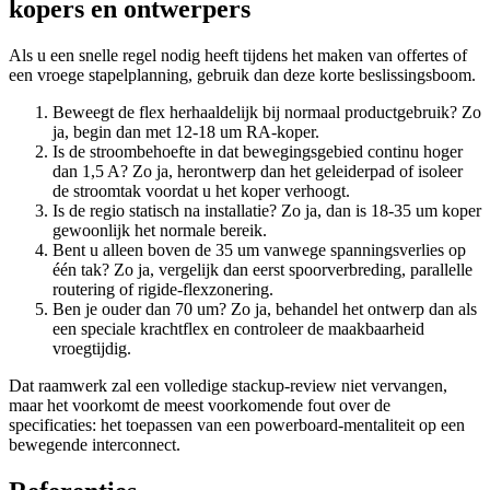
kopers en ontwerpers
Als u een snelle regel nodig heeft tijdens het maken van offertes of
een vroege stapelplanning, gebruik dan deze korte beslissingsboom.
Beweegt de flex herhaaldelijk bij normaal productgebruik? Zo
ja, begin dan met 12-18 um RA-koper.
Is de stroombehoefte in dat bewegingsgebied continu hoger
dan 1,5 A? Zo ja, herontwerp dan het geleiderpad of isoleer
de stroomtak voordat u het koper verhoogt.
Is de regio statisch na installatie? Zo ja, dan is 18-35 um koper
gewoonlijk het normale bereik.
Bent u alleen boven de 35 um vanwege spanningsverlies op
één tak? Zo ja, vergelijk dan eerst spoorverbreding, parallelle
routering of rigide-flexzonering.
Ben je ouder dan 70 um? Zo ja, behandel het ontwerp dan als
een speciale krachtflex en controleer de maakbaarheid
vroegtijdig.
Dat raamwerk zal een volledige stackup-review niet vervangen,
maar het voorkomt de meest voorkomende fout over de
specificaties: het toepassen van een powerboard-mentaliteit op een
bewegende interconnect.