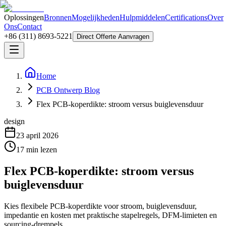
Oplossingen
Bronnen
Mogelijkheden
Hulpmiddelen
Certifications
Over
Ons
Contact
+86 (311) 8693-5221
Direct Offerte Aanvragen
Home
PCB Ontwerp Blog
Flex PCB-koperdikte: stroom versus buiglevensduur
design
23 april 2026
17
min lezen
Flex PCB-koperdikte: stroom versus
buiglevensduur
Kies flexibele PCB-koperdikte voor stroom, buiglevensduur,
impedantie en kosten met praktische stapelregels, DFM-limieten en
sourcing-drempels.