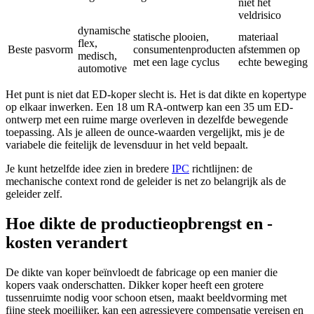
niet het
veldrisico
dynamische
statische plooien,
materiaal
flex,
Beste pasvorm
consumentenproducten
afstemmen op
medisch,
met een lage cyclus
echte beweging
automotive
Het punt is niet dat ED-koper slecht is. Het is dat dikte en kopertype
op elkaar inwerken. Een 18 um RA-ontwerp kan een 35 um ED-
ontwerp met een ruime marge overleven in dezelfde bewegende
toepassing. Als je alleen de ounce-waarden vergelijkt, mis je de
variabele die feitelijk de levensduur in het veld bepaalt.
Je kunt hetzelfde idee zien in bredere
IPC
richtlijnen: de
mechanische context rond de geleider is net zo belangrijk als de
geleider zelf.
Hoe dikte de productieopbrengst en -
kosten verandert
De dikte van koper beïnvloedt de fabricage op een manier die
kopers vaak onderschatten. Dikker koper heeft een grotere
tussenruimte nodig voor schoon etsen, maakt beeldvorming met
fijne steek moeilijker, kan een agressievere compensatie vereisen en