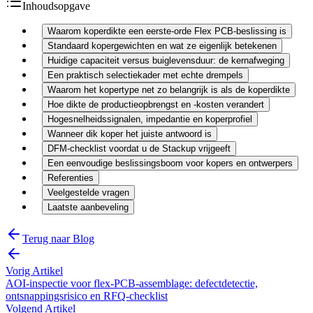
Inhoudsopgave
Waarom koperdikte een eerste-orde Flex PCB-beslissing is
Standaard kopergewichten en wat ze eigenlijk betekenen
Huidige capaciteit versus buiglevensduur: de kernafweging
Een praktisch selectiekader met echte drempels
Waarom het kopertype net zo belangrijk is als de koperdikte
Hoe dikte de productieopbrengst en -kosten verandert
Hogesnelheidssignalen, impedantie en koperprofiel
Wanneer dik koper het juiste antwoord is
DFM-checklist voordat u de Stackup vrijgeeft
Een eenvoudige beslissingsboom voor kopers en ontwerpers
Referenties
Veelgestelde vragen
Laatste aanbeveling
Terug naar Blog
Vorig Artikel
AOI-inspectie voor flex-PCB-assemblage: defectdetectie,
ontsnappingsrisico en RFQ-checklist
Volgend Artikel