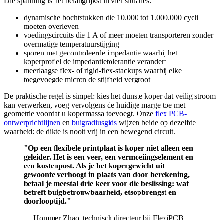
Die spanning is het belangrijkst in vier situaties:
dynamische bochtstukken die 10.000 tot 1.000.000 cycli
moeten overleven
voedingscircuits die 1 A of meer moeten transporteren zonder
overmatige temperatuurstijging
sporen met gecontroleerde impedantie waarbij het
koperprofiel de impedantietolerantie verandert
meerlaagse flex- of rigid-flex-stackups waarbij elke
toegevoegde micron de stijfheid vergroot
De praktische regel is simpel: kies het dunste koper dat veilig stroom
kan verwerken, voeg vervolgens de huidige marge toe met
geometrie voordat u kopermassa toevoegt. Onze
flex PCB-
ontwerprichtlijnen
en
buigradiusgids
wijzen beide op dezelfde
waarheid: de dikte is nooit vrij in een bewegend circuit.
"Op een flexibele printplaat is koper niet alleen een
geleider. Het is een veer, een vermoeiingselement en
een kostenpost. Als je het kopergewicht uit
gewoonte verhoogt in plaats van door berekening,
betaal je meestal drie keer voor die beslissing: wat
betreft buigbetrouwbaarheid, etsopbrengst en
doorlooptijd."
— Hommer Zhao, technisch directeur bij FlexiPCB