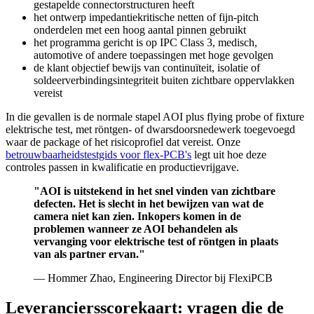
gestapelde connectorstructuren heeft
het ontwerp impedantiekritische netten of fijn-pitch
onderdelen met een hoog aantal pinnen gebruikt
het programma gericht is op IPC Class 3, medisch,
automotive of andere toepassingen met hoge gevolgen
de klant objectief bewijs van continuïteit, isolatie of
soldeerverbindingsintegriteit buiten zichtbare oppervlakken
vereist
In die gevallen is de normale stapel AOI plus flying probe of fixture
elektrische test, met röntgen- of dwarsdoorsnedewerk toegevoegd
waar de package of het risicoprofiel dat vereist. Onze
betrouwbaarheidstestgids voor flex-PCB's
legt uit hoe deze
controles passen in kwalificatie en productievrijgave.
"AOI is uitstekend in het snel vinden van zichtbare
defecten. Het is slecht in het bewijzen van wat de
camera niet kan zien. Inkopers komen in de
problemen wanneer ze AOI behandelen als
vervanging voor elektrische test of röntgen in plaats
van als partner ervan."
— Hommer Zhao, Engineering Director bij FlexiPCB
Leveranciersscorekaart: vragen die de