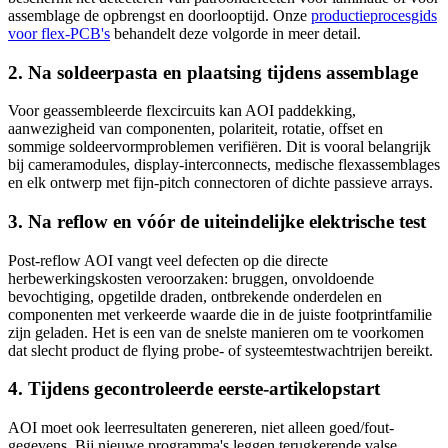
assemblage de opbrengst en doorlooptijd. Onze
productieprocesgids
voor flex-PCB's
behandelt deze volgorde in meer detail.
2. Na soldeerpasta en plaatsing tijdens assemblage
Voor geassembleerde flexcircuits kan AOI paddekking,
aanwezigheid van componenten, polariteit, rotatie, offset en
sommige soldeervormproblemen verifiëren. Dit is vooral belangrijk
bij cameramodules, display-interconnects, medische flexassemblages
en elk ontwerp met fijn-pitch connectoren of dichte passieve arrays.
3. Na reflow en vóór de uiteindelijke elektrische test
Post-reflow AOI vangt veel defecten op die directe
herbewerkingskosten veroorzaken: bruggen, onvoldoende
bevochtiging, opgetilde draden, ontbrekende onderdelen en
componenten met verkeerde waarde die in de juiste footprintfamilie
zijn geladen. Het is een van de snelste manieren om te voorkomen
dat slecht product de flying probe- of systeemtestwachtrijen bereikt.
4. Tijdens gecontroleerde eerste-artikelopstart
AOI moet ook leerresultaten genereren, niet alleen goed/fout-
gegevens. Bij nieuwe programma's leggen terugkerende valse