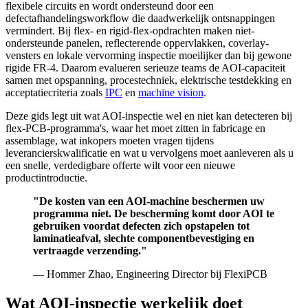
flexibele circuits en wordt ondersteund door een
defectafhandelingsworkflow die daadwerkelijk ontsnappingen
vermindert. Bij flex- en rigid-flex-opdrachten maken niet-
ondersteunde panelen, reflecterende oppervlakken, coverlay-
vensters en lokale vervorming inspectie moeilijker dan bij gewone
rigide FR-4. Daarom evalueren serieuze teams de AOI-capaciteit
samen met opspanning, procestechniek, elektrische testdekking en
acceptatiecriteria zoals
IPC
en
machine vision
.
Deze gids legt uit wat AOI-inspectie wel en niet kan detecteren bij
flex-PCB-programma's, waar het moet zitten in fabricage en
assemblage, wat inkopers moeten vragen tijdens
leverancierskwalificatie en wat u vervolgens moet aanleveren als u
een snelle, verdedigbare offerte wilt voor een nieuwe
productintroductie.
"De kosten van een AOI-machine beschermen uw
programma niet. De bescherming komt door AOI te
gebruiken voordat defecten zich opstapelen tot
laminatieafval, slechte componentbevestiging en
vertraagde verzending."
— Hommer Zhao, Engineering Director bij FlexiPCB
Wat AOI-inspectie werkelijk doet