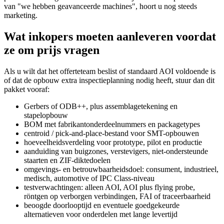
van "we hebben geavanceerde machines", hoort u nog steeds
marketing.
Wat inkopers moeten aanleveren voordat
ze om prijs vragen
Als u wilt dat het offerteteam beslist of standaard AOI voldoende is
of dat de opbouw extra inspectieplanning nodig heeft, stuur dan dit
pakket vooraf:
Gerbers of ODB++, plus assemblagetekening en
stapelopbouw
BOM met fabrikantonderdeelnummers en packagetypes
centroid / pick-and-place-bestand voor SMT-opbouwen
hoeveelheidsverdeling voor prototype, pilot en productie
aanduiding van buigzones, verstevigers, niet-ondersteunde
staarten en ZIF-diktedoelen
omgevings- en betrouwbaarheidsdoel: consument, industrieel,
medisch, automotive of IPC Class-niveau
testverwachtingen: alleen AOI, AOI plus flying probe,
röntgen op verborgen verbindingen, FAI of traceerbaarheid
beoogde doorlooptijd en eventuele goedgekeurde
alternatieven voor onderdelen met lange levertijd