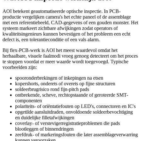
AOI betekent geautomatiseerde optische inspectie. In PCB-
productie vergelijken camera's het echte paneel of de assemblage
met een referentiebeeld, CAD-gegevens of een gouden monster. Het
systeem markeert zichtbare afwijkingen zodat operators of
kwaliteitsingenieurs kunnen bevestigen of het probleem een echt
defect is, een tolerantieconditie of een vals alarm.
Bij flex-PCB-werk is AOI het meest waardevol omdat het
herhaalbare, visuele faalmodi vroeg genoeg detecteert om het proces
te stoppen voordat er meer waarde wordt toegevoegd. Typische
voorbeelden zijn:
spooronderbrekingen of inkepingen na etsen
kopershorts, onderets of overets op fijne structuren
soldeerbrugrisico rond fijn-pitch pads
ontbrekende, scheve, rechtopstaande of geroteerde SMT-
componenten
polariteits- of oriëntatiefouten op LED's, connectoren en IC's
opgetilde aansluitdraden, onvoldoende soldeerbevochtiging
en duidelijke filletafwijkingen
coverlay- of verstevigerregistratieproblemen die pads
blootleggen of binnendringen
zeefdruk- of markeringsfouten die later assemblageverwarring
kunnen veroorzaken