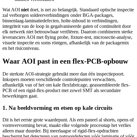
Wat AOI
niet
doet, is net zo belangrijk. Standaard optische inspectie
zal verborgen soldeerverbindingen onder BGA-packages,
binnenlaag-laminatiedefecten, holte-inhoud in verbindingen,
integriteit van de loop in gegalvaniseerde gaten of continuïteit door
elk netwerk niet betrouwbaar verifiëren. Daarom combineren sterke
leveranciers AOI met flying probe, fixture-test, microsectie-analyse,
visuele inspectie en soms röntgen, afhankelijk van de packagemix
en het risiconiveau.
Waar AOI past in een flex-PCB-opbouw
De sterkste AOI-strategie gebruikt meer dan één inspectiepoort.
Inkopers moeten verschillende controlepunten verwachten,
afhankelijk van of het om kale flexfabricage, geassembleerde flex-
PCB of een rigid-flex-product met zowel SMT als secundaire
bewerkingen gaat.
1. Na beeldvorming en etsen op kale circuits
Dit is het eerste grote waardepunt. Als een paneel al shorts, opens of
vormvervorming bevat, maakt elke volgende processtap het verlies
alleen maar duurder. Bij meerlaagse of rigid-flex-opdrachten
beschermt het detecteren van patroondefecten vóór laminatie of vóór