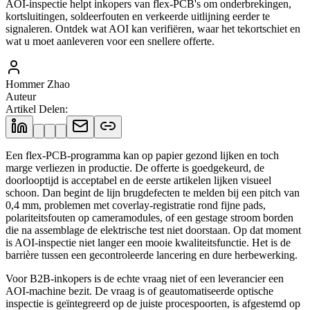
AOI-inspectie helpt inkopers van flex-PCB's om onderbrekingen,
kortsluitingen, soldeerfouten en verkeerde uitlijning eerder te
signaleren. Ontdek wat AOI kan verifiëren, waar het tekortschiet en
wat u moet aanleveren voor een snellere offerte.
Hommer Zhao
Auteur
Artikel Delen
:
Een flex-PCB-programma kan op papier gezond lijken en toch
marge verliezen in productie. De offerte is goedgekeurd, de
doorlooptijd is acceptabel en de eerste artikelen lijken visueel
schoon. Dan begint de lijn brugdefecten te melden bij een pitch van
0,4 mm, problemen met coverlay-registratie rond fijne pads,
polariteitsfouten op cameramodules, of een gestage stroom borden
die na assemblage de elektrische test niet doorstaan. Op dat moment
is AOI-inspectie niet langer een mooie kwaliteitsfunctie. Het is de
barrière tussen een gecontroleerde lancering en dure herbewerking.
Voor B2B-inkopers is de echte vraag niet of een leverancier een
AOI-machine bezit. De vraag is of geautomatiseerde optische
inspectie is geïntegreerd op de juiste procespoorten, is afgestemd op