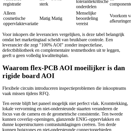
tolerantiekritische
registratie
sterk
componento
onderdelen
Alleen
Menselijke
Voorkom v
cosmetische
Matig
Matig
beoordeling
afkeuringe
oppervlaktevariatie
vereist
Voor inkopers die leveranciers vergelijken, is deze tabel belangrijk
omdat het marketingtaal scheidt van bruikbare controle. Een
leverancier die zegt "100% AOI" zonder inspectiefase,
defectbibliotheek en complementaire testmethoden uit te leggen,
geeft u geen volledig kwaliteitsplan.
Waarom flex-PCB AOI moeilijker is dan
rigide board AOI
Flexibele circuits introduceren inspectieproblemen die inkoopteams
vaak missen tijdens RFQ.
Ten eerste blijft het paneel mogelijk niet perfect vlak. Kromtrekking,
lokale vervorming en niet-ondersteunde staarten veranderen de
focus van de camera en de geometrische consistentie. Ten tweede
kunnen coverlay-openingen, glanzende ENIG-oppervlakken en
dunne koperstructuren contrastuitdagingen creëren. Ten derde
kunnen buigzones en niet-ondersteunde connectorgebieden