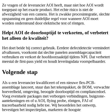
Ze vragen of de leverancier AOI heeft, maar niet hoe AOI wordt
toegepast op het exacte product. Het echte risico is niet de
afwezigheid van een camera. Het is zwakke procesintegratie, slechte
opspanning en geen duidelijke regel voor wanneer AOI moet
worden ondersteund door elektrische test of röntgen.
Helpt AOI de doorlooptijd te verkorten, of verbetert
het alleen de kwaliteit?
Het doet beide bij correct gebruik. Eerdere defectdetectie vermindert
afvallussen, voorkomt dat slechte panelen assemblagecapaciteit
verbruiken en verkort de hoofdoorzaaktijd tijdens NPI. Dat verbetert
meestal de first-pass yield en houdt leveringsdata voorspelbaarder.
Volgende stap
Als u een leverancier kwalificeert of een nieuwe flex-PCB-
assemblage lanceert, stuur dan het tekenpakket, de BOM, verwachte
hoeveelheid, omgeving, beoogde doorlooptijd en compliancedoel.
Voeg eventuele packages met verborgen verbindingen, buigzone-
aantekeningen en of u AOI, flying probe, röntgen, FAI of
traceerbaarheid nodig hebt toe. Wij beoordelen het ontwerp,
bevestigen het inspectieplan, markeren de hoogste