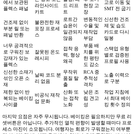
에서 보관된
고로 이동 및
라인사이드
드 리프
현장 고
플렉스 패널
SMT 전 굽기
카트
트
장
로트간
변동적인
신선한 건조
건조제 없이
불완전한 재
습윤이
수율 및
제 및 습도
부분 릴 또는
포장 프로세
일관되지
재작업
카드로 다시
패널 반환
스
않음
부담
밀봉
너무 공격적으
부품 배
접착 응
스택업 유형
로 구워진 보
잘못된 온도
치를 위
력, 형상
별로 검증된
강재가 있는
레시피
한 평탄
왜곡
프로필 사용
플렉스
도 감소
신선한 소재가
무작위
RCA 중
날짜 코드 분
노출 이력으
섞인 오픈 소
품질 탈
추적성
리 없음
로 구분
재
출
격차
제한 없이 반
산화 또
낮은 조
작업 지침에
비공식 재작
복되는 베이킹
는 접착
립 견고
서 최대 베이
업 문화
사이클
노화
성
킹 횟수 정의
마지막 요점은 자주 무시됩니다. 베이킹은 필요하지만 무료 리
셋버튼은 아닙니다. 추가적인 열적 편향이 발생할 때마다 프로
세스 마진이 소모됩니다. 여행자는 회로가 구워졌는지 여부뿐