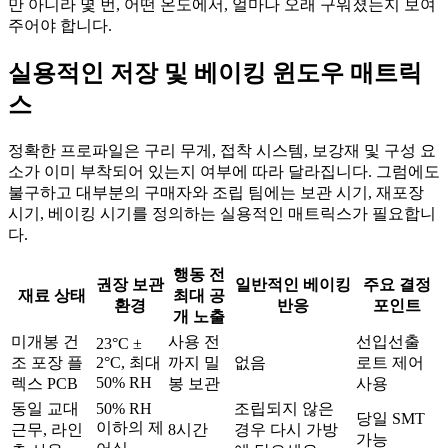
만 아니라 몇 번, 어떤 온도에서, 얼마나 오래 구워졌는지 보여
주어야 합니다.
실용적인 저장 및 베이킹 윈도우 매트릭
스
정확한 프로파일은 구리 무게, 접착 시스템, 보강재 및 구성 요
소가 이미 부착되어 있는지 여부에 따라 달라집니다. 그럼에도
불구하고 대부분의 구매자와 조립 팀에는 보관 시기, 재포장
시기, 베이킹 시기를 정의하는 실용적인 매트릭스가 필요합니
다.
행동 전
권장 보관
일반적인 베이킹
주요 결정
재료 상태
최대 공
환경
반응
포인트
개 노출
미개봉 건
사용 전
선입선출
23°C ±
조 포장 플
2°C, 최대
까지 밀
없음
로트 제어
50% RH
렉스 PCB
봉 보관
사용
동일 교대
50% RH
조립되지 않은
당일 SMT
이하의 제
근무, 라인
8시간
경우 다시 가방
가능