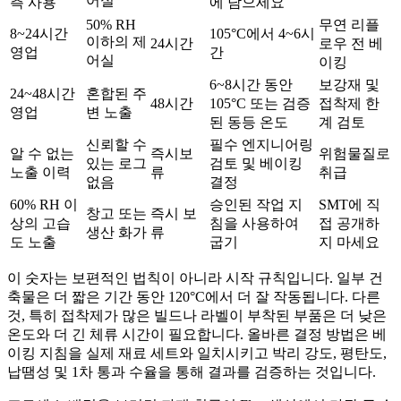
어실
측 사용
에 담으세요
50% RH
무연 리플
8~24시간
105°C에서 4~6시
이하의 제
24시간
로우 전 베
영업
간
어실
이킹
6~8시간 동안
보강재 및
24~48시간
혼합된 주
48시간
105°C 또는 검증
접착제 한
영업
변 노출
된 동등 온도
계 검토
신뢰할 수
필수 엔지니어링
알 수 없는
즉시보
위험물질로
있는 로그
검토 및 베이킹
노출 이력
류
취급
없음
결정
60% RH 이
승인된 작업 지
SMT에 직
창고 또는
즉시 보
상의 고습
침을 사용하여
접 공개하
생산 화가
류
도 노출
굽기
지 마세요
이 숫자는 보편적인 법칙이 아니라 시작 규칙입니다. 일부 건
축물은 더 짧은 기간 동안 120°C에서 더 잘 작동됩니다. 다른
것, 특히 접착제가 많은 빌드나 라벨이 부착된 부품은 더 낮은
온도와 더 긴 체류 시간이 필요합니다. 올바른 결정 방법은 베
이킹 지침을 실제 재료 세트와 일치시키고 박리 강도, 평탄도,
납땜성 및 1차 통과 수율을 통해 결과를 검증하는 것입니다.