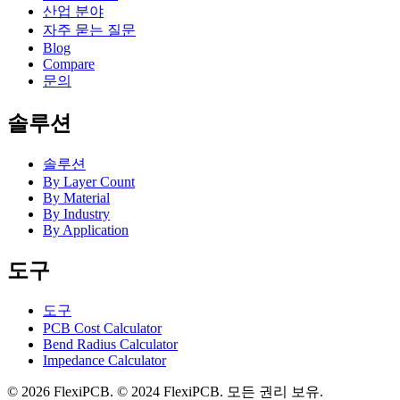
산업 분야
자주 묻는 질문
Blog
Compare
문의
솔루션
솔루션
By Layer Count
By Material
By Industry
By Application
도구
도구
PCB Cost Calculator
Bend Radius Calculator
Impedance Calculator
©
2026
FlexiPCB
.
© 2024 FlexiPCB. 모든 권리 보유.