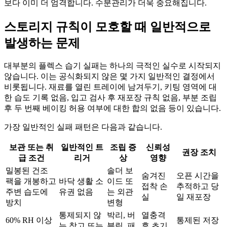
보다 이미 더 엄격합니다. 수분관리가 더욱 중요해집니다.
스토리지 규칙이 모호할 때 일반적으로
발생하는 문제
대부분의 플렉스 습기 실패는 하나의 극적인 실수로 시작되지
않습니다. 이는 공식화되지 않은 몇 가지 일반적인 결정에서
비롯됩니다. 재료를 열린 트레이에 남겨두기, 키팅 영역에 대
한 습도 기록 없음, 입고 검사 후 재포장 규칙 없음, 부분 조립
후 두 번째 베이킹 허용 여부에 대한 합의 없음 등이 있습니다.
가장 일반적인 실패 패턴은 다음과 같습니다.
보관 또는 취
일반적인 트
조립 증
신뢰성
권장 조치
급 조건
리거
상
영향
밀봉된 건조
솔더 보
숨겨진
오픈 시간을
팩을 개봉하고
바닥 생활 소
이드 또
접착 손
추적하고 당
주변 습도에
유권 없음
는 외관
실
일 재포장
방치
변형
통제되지 않
박리, 버
열충격
60% RH 이상
통제된 저장
는 창고 또는
블링, 패
후 초기