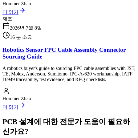
Hommer Zhao
더 읽기
제조
2026년 7월 8일
16
분 소요
Robotics Sensor FPC Cable Assembly Connector
Sourcing Guide
A robotics buyer's guide to sourcing FPC cable assemblies with JST,
TE, Molex, Anderson, Sumitomo, IPC-A-620 workmanship, IATF
16949 traceability, test evidence, and RFQ checklists.
Hommer Zhao
더 읽기
PCB 설계에 대한 전문가 도움이 필요하
신가요?