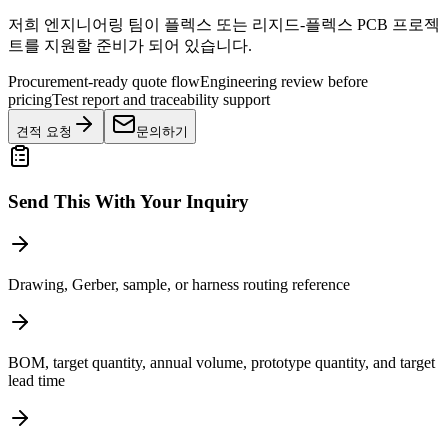
저희 엔지니어링 팀이 플렉스 또는 리지드-플렉스 PCB 프로젝
트를 지원할 준비가 되어 있습니다.
Procurement-ready quote flow
Engineering review before
pricing
Test report and traceability support
견적 요청
문의하기
Send This With Your Inquiry
Drawing, Gerber, sample, or harness routing reference
BOM, target quantity, annual volume, prototype quantity, and target
lead time