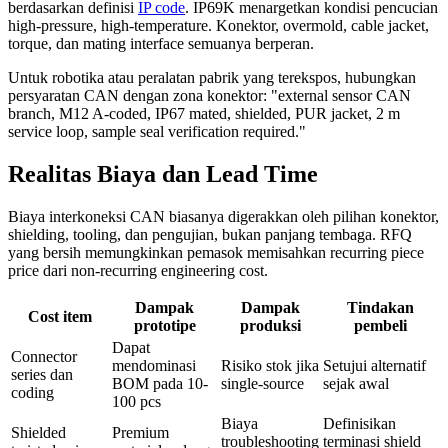
berdasarkan definisi
IP code
. IP69K menargetkan kondisi pencucian
high-pressure, high-temperature. Konektor, overmold, cable jacket,
torque, dan mating interface semuanya berperan.
Untuk robotika atau peralatan pabrik yang terekspos, hubungkan
persyaratan CAN dengan zona konektor: "external sensor CAN
branch, M12 A-coded, IP67 mated, shielded, PUR jacket, 2 m
service loop, sample seal verification required."
Realitas Biaya dan Lead Time
Biaya interkoneksi CAN biasanya digerakkan oleh pilihan konektor,
shielding, tooling, dan pengujian, bukan panjang tembaga. RFQ
yang bersih memungkinkan pemasok memisahkan recurring piece
price dari non-recurring engineering cost.
Dampak
Dampak
Tindakan
Cost item
prototipe
produksi
pembeli
Dapat
Connector
mendominasi
Risiko stok jika
Setujui alternatif
series dan
BOM pada 10-
single-source
sejak awal
coding
100 pcs
Biaya
Definisikan
Shielded
Premium
troubleshooting
terminasi shield