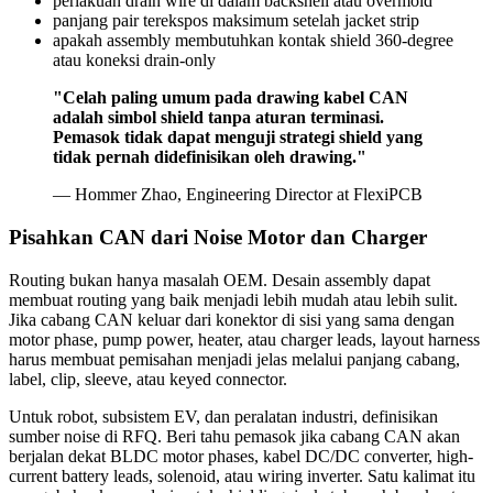
perlakuan drain wire di dalam backshell atau overmold
panjang pair terekspos maksimum setelah jacket strip
apakah assembly membutuhkan kontak shield 360-degree
atau koneksi drain-only
"Celah paling umum pada drawing kabel CAN
adalah simbol shield tanpa aturan terminasi.
Pemasok tidak dapat menguji strategi shield yang
tidak pernah didefinisikan oleh drawing."
— Hommer Zhao, Engineering Director at FlexiPCB
Pisahkan CAN dari Noise Motor dan Charger
Routing bukan hanya masalah OEM. Desain assembly dapat
membuat routing yang baik menjadi lebih mudah atau lebih sulit.
Jika cabang CAN keluar dari konektor di sisi yang sama dengan
motor phase, pump power, heater, atau charger leads, layout harness
harus membuat pemisahan menjadi jelas melalui panjang cabang,
label, clip, sleeve, atau keyed connector.
Untuk robot, subsistem EV, dan peralatan industri, definisikan
sumber noise di RFQ. Beri tahu pemasok jika cabang CAN akan
berjalan dekat BLDC motor phases, kabel DC/DC converter, high-
current battery leads, solenoid, atau wiring inverter. Satu kalimat itu