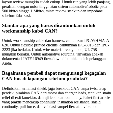
layout review mungkin sudah cukup. Untuk run yang lebih panjang,
peralatan dengan noise tinggi, atau sistem automotive/robotic pada
500 kbit/s hingga 1 Mbit/s, minta review stackup dan impedansi
sebelum fabrikasi.
Standar apa yang harus dicantumkan untuk
workmanship kabel CAN?
Untuk workmanship cable dan harness, cantumkan IPC/WHMA-A-
620. Untuk flexible printed circuits, cantumkan IPC-6013 dan IPC-
2223 jika berlaku. Untuk wire material recognition, UL 758
mungkin berlaku. Untuk automotive sourcing, tanyakan apakah
dokumentasi IATF 16949 flow-down dibutuhkan oleh pelanggan
Anda.
Bagaimana pembeli dapat mengurangi kegagalan
CAN bus di lapangan sebelum produksi?
Definisikan terminasi shield, jaga breakout CAN tanpa twist tetap
pendek, pisahkan CAN dari motor dan charger leads, tentukan strain
relief di exit konektor, dan uji lebih dari continuity. Paket first-article
yang praktis mencakup continuity, insulation resistance, shield
continuity, pull force, dan validasi sampel flex atau vibration.