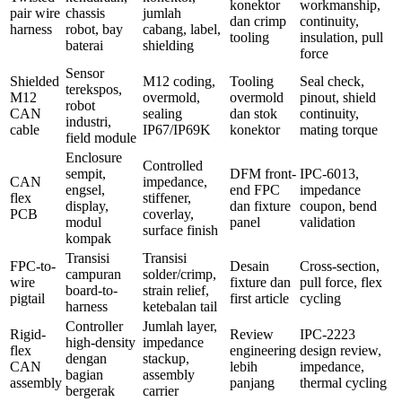
konektor
workmanship,
pair wire
chassis
jumlah
dan crimp
continuity,
harness
robot, bay
cabang, label,
tooling
insulation, pull
baterai
shielding
force
Sensor
Shielded
M12 coding,
Tooling
Seal check,
terekspos,
M12
overmold,
overmold
pinout, shield
robot
CAN
sealing
dan stok
continuity,
industri,
cable
IP67/IP69K
konektor
mating torque
field module
Enclosure
Controlled
sempit,
DFM front-
IPC-6013,
CAN
impedance,
engsel,
end FPC
impedance
flex
stiffener,
display,
dan fixture
coupon, bend
PCB
coverlay,
modul
panel
validation
surface finish
kompak
Transisi
Transisi
FPC-to-
Desain
Cross-section,
campuran
solder/crimp,
wire
fixture dan
pull force, flex
board-to-
strain relief,
pigtail
first article
cycling
harness
ketebalan tail
Controller
Jumlah layer,
Rigid-
Review
IPC-2223
high-density
impedance
flex
engineering
design review,
dengan
stackup,
CAN
lebih
impedance,
bagian
assembly
assembly
panjang
thermal cycling
bergerak
carrier