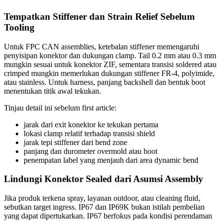
Tempatkan Stiffener dan Strain Relief Sebelum
Tooling
Untuk FPC CAN assemblies, ketebalan stiffener memengaruhi
penyisipan konektor dan dukungan clamp. Tail 0.2 mm atau 0.3 mm
mungkin sesuai untuk konektor ZIF, sementara transisi soldered atau
crimped mungkin memerlukan dukungan stiffener FR-4, polyimide,
atau stainless. Untuk harness, panjang backshell dan bentuk boot
menentukan titik awal tekukan.
Tinjau detail ini sebelum first article:
jarak dari exit konektor ke tekukan pertama
lokasi clamp relatif terhadap transisi shield
jarak tepi stiffener dari bend zone
panjang dan durometer overmold atau boot
penempatan label yang menjauh dari area dynamic bend
Lindungi Konektor Sealed dari Asumsi Assembly
Jika produk terkena spray, layanan outdoor, atau cleaning fluid,
sebutkan target ingress. IP67 dan IP69K bukan istilah pembelian
yang dapat dipertukarkan. IP67 berfokus pada kondisi perendaman