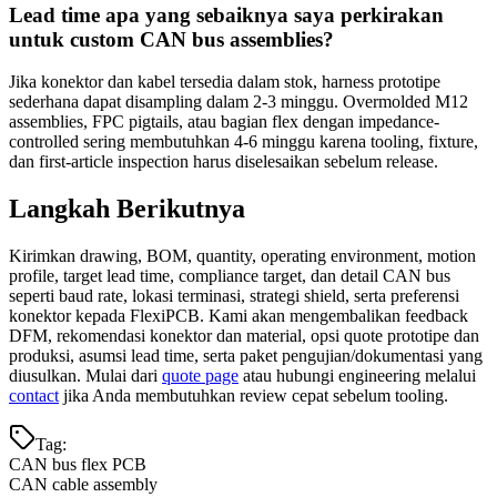
Lead time apa yang sebaiknya saya perkirakan
untuk custom CAN bus assemblies?
Jika konektor dan kabel tersedia dalam stok, harness prototipe
sederhana dapat disampling dalam 2-3 minggu. Overmolded M12
assemblies, FPC pigtails, atau bagian flex dengan impedance-
controlled sering membutuhkan 4-6 minggu karena tooling, fixture,
dan first-article inspection harus diselesaikan sebelum release.
Langkah Berikutnya
Kirimkan drawing, BOM, quantity, operating environment, motion
profile, target lead time, compliance target, dan detail CAN bus
seperti baud rate, lokasi terminasi, strategi shield, serta preferensi
konektor kepada FlexiPCB. Kami akan mengembalikan feedback
DFM, rekomendasi konektor dan material, opsi quote prototipe dan
produksi, asumsi lead time, serta paket pengujian/dokumentasi yang
diusulkan. Mulai dari
quote page
atau hubungi engineering melalui
contact
jika Anda membutuhkan review cepat sebelum tooling.
Tag
:
CAN bus flex PCB
CAN cable assembly