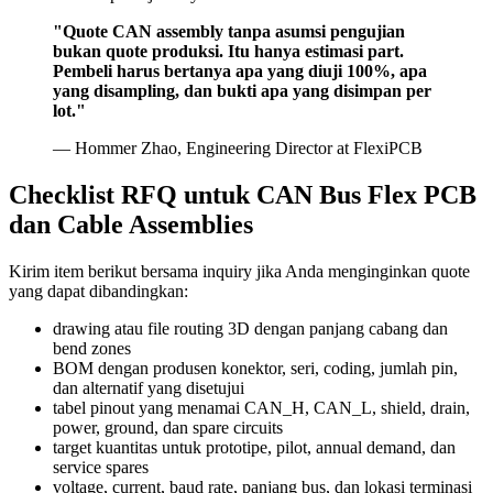
"Quote CAN assembly tanpa asumsi pengujian
bukan quote produksi. Itu hanya estimasi part.
Pembeli harus bertanya apa yang diuji 100%, apa
yang disampling, dan bukti apa yang disimpan per
lot."
— Hommer Zhao, Engineering Director at FlexiPCB
Checklist RFQ untuk CAN Bus Flex PCB
dan Cable Assemblies
Kirim item berikut bersama inquiry jika Anda menginginkan quote
yang dapat dibandingkan:
drawing atau file routing 3D dengan panjang cabang dan
bend zones
BOM dengan produsen konektor, seri, coding, jumlah pin,
dan alternatif yang disetujui
tabel pinout yang menamai CAN_H, CAN_L, shield, drain,
power, ground, dan spare circuits
target kuantitas untuk prototipe, pilot, annual demand, dan
service spares
voltage, current, baud rate, panjang bus, dan lokasi terminasi