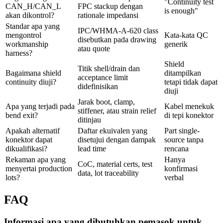
"Continuity test
CAN_H/CAN_L
FPC stackup dengan
is enough"
akan dikontrol?
rationale impedansi
Standar apa yang
IPC/WHMA-A-620 class
mengontrol
Kata-kata QC
disebutkan pada drawing
workmanship
generik
atau quote
harness?
Shield
Titik shell/drain dan
Bagaimana shield
ditampilkan
acceptance limit
continuity diuji?
tetapi tidak dapat
didefinisikan
diuji
Jarak boot, clamp,
Apa yang terjadi pada
Kabel menekuk
stiffener, atau strain relief
bend exit?
di tepi konektor
ditinjau
Apakah alternatif
Daftar ekuivalen yang
Part single-
konektor dapat
disetujui dengan dampak
source tanpa
dikualifikasi?
lead time
rencana
Rekaman apa yang
Hanya
CoC, material certs, test
menyertai production
konfirmasi
data, lot traceability
lots?
verbal
FAQ
Informasi apa yang dibutuhkan pemasok untuk