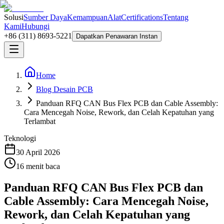
Solusi
Sumber Daya
Kemampuan
Alat
Certifications
Tentang
Kami
Hubungi
+86 (311) 8693-5221
Dapatkan Penawaran Instan
Home
Blog Desain PCB
Panduan RFQ CAN Bus Flex PCB dan Cable Assembly:
Cara Mencegah Noise, Rework, dan Celah Kepatuhan yang
Terlambat
Teknologi
30 April 2026
16
menit baca
Panduan RFQ CAN Bus Flex PCB dan
Cable Assembly: Cara Mencegah Noise,
Rework, dan Celah Kepatuhan yang