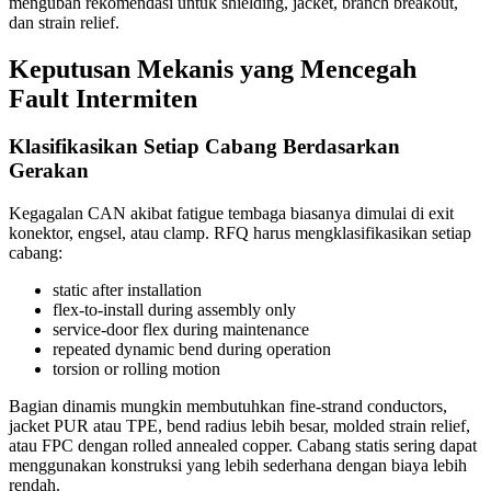
mengubah rekomendasi untuk shielding, jacket, branch breakout,
dan strain relief.
Keputusan Mekanis yang Mencegah
Fault Intermiten
Klasifikasikan Setiap Cabang Berdasarkan
Gerakan
Kegagalan CAN akibat fatigue tembaga biasanya dimulai di exit
konektor, engsel, atau clamp. RFQ harus mengklasifikasikan setiap
cabang:
static after installation
flex-to-install during assembly only
service-door flex during maintenance
repeated dynamic bend during operation
torsion or rolling motion
Bagian dinamis mungkin membutuhkan fine-strand conductors,
jacket PUR atau TPE, bend radius lebih besar, molded strain relief,
atau FPC dengan rolled annealed copper. Cabang statis sering dapat
menggunakan konstruksi yang lebih sederhana dengan biaya lebih
rendah.