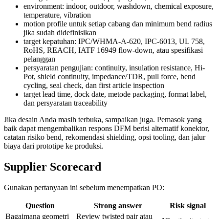
environment: indoor, outdoor, washdown, chemical exposure,
temperature, vibration
motion profile untuk setiap cabang dan minimum bend radius
jika sudah didefinisikan
target kepatuhan: IPC/WHMA-A-620, IPC-6013, UL 758,
RoHS, REACH, IATF 16949 flow-down, atau spesifikasi
pelanggan
persyaratan pengujian: continuity, insulation resistance, Hi-
Pot, shield continuity, impedance/TDR, pull force, bend
cycling, seal check, dan first article inspection
target lead time, dock date, metode packaging, format label,
dan persyaratan traceability
Jika desain Anda masih terbuka, sampaikan juga. Pemasok yang
baik dapat mengembalikan respons DFM berisi alternatif konektor,
catatan risiko bend, rekomendasi shielding, opsi tooling, dan jalur
biaya dari prototipe ke produksi.
Supplier Scorecard
Gunakan pertanyaan ini sebelum menempatkan PO:
Question
Strong answer
Risk signal
Bagaimana geometri
Review twisted pair atau