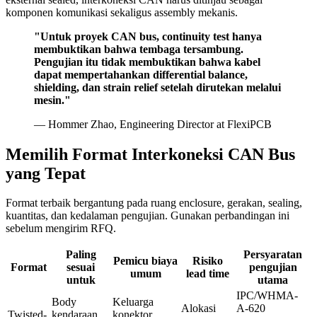
komponen komunikasi sekaligus assembly mekanis.
"Untuk proyek CAN bus, continuity test hanya
membuktikan bahwa tembaga tersambung.
Pengujian itu tidak membuktikan bahwa kabel
dapat mempertahankan differential balance,
shielding, dan strain relief setelah dirutekan melalui
mesin."
— Hommer Zhao, Engineering Director at FlexiPCB
Memilih Format Interkoneksi CAN Bus
yang Tepat
Format terbaik bergantung pada ruang enclosure, gerakan, sealing,
kuantitas, dan kedalaman pengujian. Gunakan perbandingan ini
sebelum mengirim RFQ.
Paling
Persyaratan
Pemicu biaya
Risiko
Format
sesuai
pengujian
umum
lead time
untuk
utama
IPC/WHMA-
Body
Keluarga
Alokasi
A-620
Twisted-
kendaraan,
konektor,