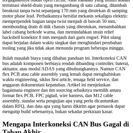
terminasi shield-drain yang mengambang di satu cabang, ditambah
breakout tanpa twist sepanjang 170 mm yang dirutekan di samping
motor phase lead. Perbaikannya bersifat mekanis sekaligus elektris:
memperpendek bagian tanpa twist menjadi di bawah 50 mm,
membonding drain di titik chassis yang ditentukan, menambahkan
label cabang berkode warna, dan memindahkan strain relief
backshell konektor 8 mm menjauh dari garis engsel. Pilot ulang
dapat berjalan dalam waktu singkat dan menghindari perubahan
tooling yang jika tidak akan menunda program beberapa minggu.
Itulah masalah biaya yang dibahas panduan ini. Interkoneksi CAN
bus adalah komponen berbiaya rendah dibanding controller, baterai,
aktuator, atau modul ADAS yang dihubungkannya. Namun CAN
flex PCB atau cable assembly yang lemah dapat menghabiskan
waktu engineering, siklus first article, tenaga field service, dan
anggaran dokumentasi kepatuhan. Artikel ini menjelaskan
bagaimana engineer dan tim sourcing sebaiknya memilih antara
format flex PCB, FPC pigtail, wire harness, dan M12 cable
assembly, standar serta pengujian apa yang perlu dicantumkan
dalam RFQ, dan data apa yang harus dikirim agar pemasok dapat
mengutip build sebenarnya, bukan sekadar perkiraan kasar.
Mengapa Interkoneksi CAN Bus Gagal di
Tahap Akhir