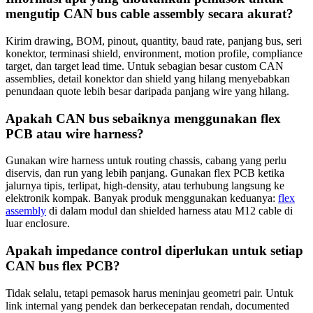
mengutip CAN bus cable assembly secara akurat?
Kirim drawing, BOM, pinout, quantity, baud rate, panjang bus, seri
konektor, terminasi shield, environment, motion profile, compliance
target, dan target lead time. Untuk sebagian besar custom CAN
assemblies, detail konektor dan shield yang hilang menyebabkan
penundaan quote lebih besar daripada panjang wire yang hilang.
Apakah CAN bus sebaiknya menggunakan flex
PCB atau wire harness?
Gunakan wire harness untuk routing chassis, cabang yang perlu
diservis, dan run yang lebih panjang. Gunakan flex PCB ketika
jalurnya tipis, terlipat, high-density, atau terhubung langsung ke
elektronik kompak. Banyak produk menggunakan keduanya:
flex
assembly
di dalam modul dan shielded harness atau M12 cable di
luar enclosure.
Apakah impedance control diperlukan untuk setiap
CAN bus flex PCB?
Tidak selalu, tetapi pemasok harus meninjau geometri pair. Untuk
link internal yang pendek dan berkecepatan rendah, documented