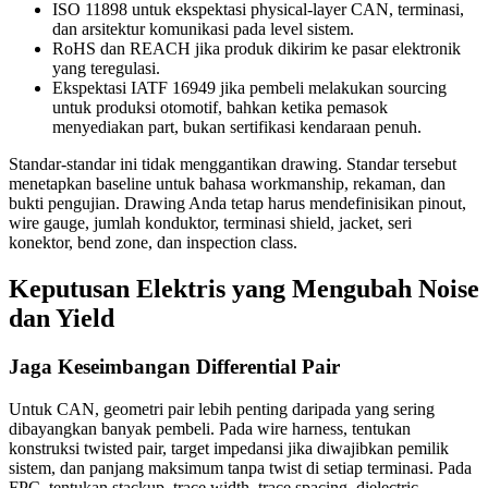
ISO 11898 untuk ekspektasi physical-layer CAN, terminasi,
dan arsitektur komunikasi pada level sistem.
RoHS dan REACH jika produk dikirim ke pasar elektronik
yang teregulasi.
Ekspektasi IATF 16949 jika pembeli melakukan sourcing
untuk produksi otomotif, bahkan ketika pemasok
menyediakan part, bukan sertifikasi kendaraan penuh.
Standar-standar ini tidak menggantikan drawing. Standar tersebut
menetapkan baseline untuk bahasa workmanship, rekaman, dan
bukti pengujian. Drawing Anda tetap harus mendefinisikan pinout,
wire gauge, jumlah konduktor, terminasi shield, jacket, seri
konektor, bend zone, dan inspection class.
Keputusan Elektris yang Mengubah Noise
dan Yield
Jaga Keseimbangan Differential Pair
Untuk CAN, geometri pair lebih penting daripada yang sering
dibayangkan banyak pembeli. Pada wire harness, tentukan
konstruksi twisted pair, target impedansi jika diwajibkan pemilik
sistem, dan panjang maksimum tanpa twist di setiap terminasi. Pada
FPC, tentukan stackup, trace width, trace spacing, dielectric