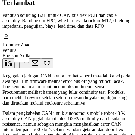
Terlambat
Panduan sourcing B2B untuk CAN bus flex PCB dan cable
assembly. Bandingkan FPC, wire harness, konektor M12, shielding,
impedansi, pengujian, biaya, lead time, dan data RFQ.
Hommer Zhao
Penulis
Bagikan Artikel
:
Kegagalan jaringan CAN jarang terlihat seperti masalah kabel pada
awalnya. Tim firmware melihat error bus-off yang muncul acak.
Log kendaraan atau robot menunjukkan timeout sensor.
Procurement melihat harness yang lulus continuity test. Produksi
baru melihat rework setelah seluruh mesin dinyalakan, diguncang,
dan dirutekan melalui enclosure sebenarnya.
Dalam pengkabelan CAN untuk autonomous mobile robot 48 V,
assembly CAN pigtail dapat lulus 100% continuity dan insulation
resistance, namun sebagian mungkin menghasilkan error CAN
intermiten pada 500 kbit/s selama validasi getaran dan door-flex.
Kegagalannya bukan open circuit. Akar masalah yang umum adalah