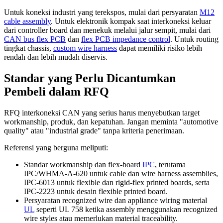
Untuk koneksi industri yang terekspos, mulai dari persyaratan
M12
cable assembly
. Untuk elektronik kompak saat interkoneksi keluar
dari controller board dan menekuk melalui jalur sempit, mulai dari
CAN bus flex PCB
dan
flex PCB impedance control
. Untuk routing
tingkat chassis,
custom wire harness
dapat memiliki risiko lebih
rendah dan lebih mudah diservis.
Standar yang Perlu Dicantumkan
Pembeli dalam RFQ
RFQ interkoneksi CAN yang serius harus menyebutkan target
workmanship, produk, dan kepatuhan. Jangan meminta "automotive
quality" atau "industrial grade" tanpa kriteria penerimaan.
Referensi yang berguna meliputi:
Standar workmanship dan flex-board
IPC
, terutama
IPC/WHMA-A-620 untuk cable dan wire harness assemblies,
IPC-6013 untuk flexible dan rigid-flex printed boards, serta
IPC-2223 untuk desain flexible printed board.
Persyaratan recognized wire dan appliance wiring material
UL
seperti UL 758 ketika assembly menggunakan recognized
wire styles atau memerlukan material traceability.