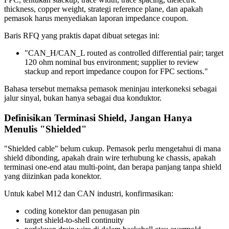
thickness, copper weight, strategi reference plane, dan apakah
pemasok harus menyediakan laporan impedance coupon.
Baris RFQ yang praktis dapat dibuat setegas ini:
"CAN_H/CAN_L routed as controlled differential pair; target
120 ohm nominal bus environment; supplier to review
stackup and report impedance coupon for FPC sections."
Bahasa tersebut memaksa pemasok meninjau interkoneksi sebagai
jalur sinyal, bukan hanya sebagai dua konduktor.
Definisikan Terminasi Shield, Jangan Hanya
Menulis "Shielded"
"Shielded cable" belum cukup. Pemasok perlu mengetahui di mana
shield dibonding, apakah drain wire terhubung ke chassis, apakah
terminasi one-end atau multi-point, dan berapa panjang tanpa shield
yang diizinkan pada konektor.
Untuk kabel M12 dan CAN industri, konfirmasikan:
coding konektor dan penugasan pin
target shield-to-shell continuity