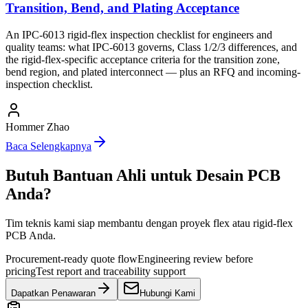
Transition, Bend, and Plating Acceptance
An IPC-6013 rigid-flex inspection checklist for engineers and
quality teams: what IPC-6013 governs, Class 1/2/3 differences, and
the rigid-flex-specific acceptance criteria for the transition zone,
bend region, and plated interconnect — plus an RFQ and incoming-
inspection checklist.
Hommer Zhao
Baca Selengkapnya
Butuh Bantuan Ahli untuk Desain PCB
Anda?
Tim teknis kami siap membantu dengan proyek flex atau rigid-flex
PCB Anda.
Procurement-ready quote flow
Engineering review before
pricing
Test report and traceability support
Dapatkan Penawaran
Hubungi Kami