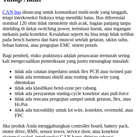
CAN bus
dirancang untuk komunikasi multi-node yang tangguh,
tetapi interkoneksi fisiknya tetap memiliki batas. Bus diferensial
nominal 120 ohm tidak mentolerir stub acak, bagian panjang tanpa
shielding di dekat switching power, terminasi buruk, atau tegangan
mekanis pada konektor. Kesalahan seperti itu bisa tetap tidak terlihat
pada bench harness dan baru muncul setelah getaran, siklus suhu,
beban baterai, atau pengujian EMC sistem penuh.
Bagi pembeli, risiko praktisnya adalah penawaran termurah sering
kali mengecualikan pemeriksaan yang justru menangkap masalah:
tidak ada catatan impedansi untuk flex PCB atau twisted pair
tidak ada terminasi shield atau routing drain-wire yang
ditentukan
tidak ada klasifikasi bend-zone per cabang
tidak ada persyaratan mating-cycle konektor atau pull-force
tidak ada rencana pengujian sampel untuk getaran, flex, atau
Hi-Pot
tidak ada traceability untuk lot wire, konektor, overmold, atau
FPC
Jika produk Anda menggabungkan controller board, battery pack,
motor drive, BMS, sensor tower, service door, atau konektor
eksternal sealed, interkoneksi CAN harus ditinjau sebagai