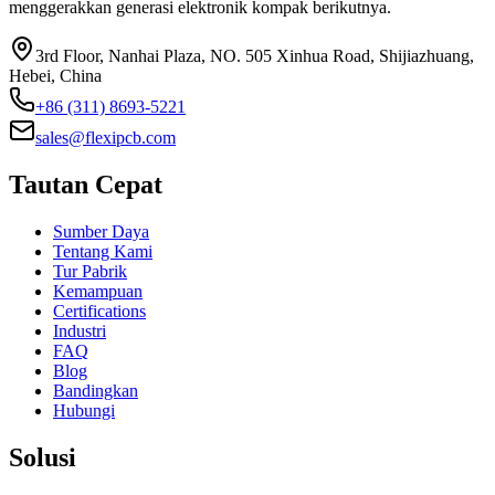
menggerakkan generasi elektronik kompak berikutnya.
3rd Floor, Nanhai Plaza, NO. 505 Xinhua Road, Shijiazhuang,
Hebei, China
+86 (311) 8693-5221
sales@flexipcb.com
Tautan Cepat
Sumber Daya
Tentang Kami
Tur Pabrik
Kemampuan
Certifications
Industri
FAQ
Blog
Bandingkan
Hubungi
Solusi