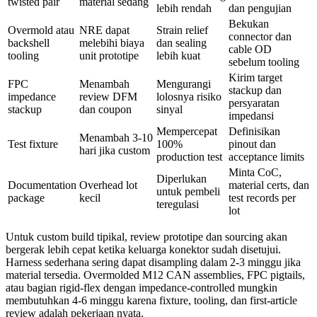
twisted pair
material sedang
lebih rendah
dan pengujian
Bekukan
Overmold atau
NRE dapat
Strain relief
connector dan
backshell
melebihi biaya
dan sealing
cable OD
tooling
unit prototipe
lebih kuat
sebelum tooling
Kirim target
FPC
Menambah
Mengurangi
stackup dan
impedance
review DFM
lolosnya risiko
persyaratan
stackup
dan coupon
sinyal
impedansi
Mempercepat
Definisikan
Menambah 3-10
Test fixture
100%
pinout dan
hari jika custom
production test
acceptance limits
Minta CoC,
Diperlukan
Documentation
Overhead lot
material certs, dan
untuk pembeli
package
kecil
test records per
teregulasi
lot
Untuk custom build tipikal, review prototipe dan sourcing akan
bergerak lebih cepat ketika keluarga konektor sudah disetujui.
Harness sederhana sering dapat disampling dalam 2-3 minggu jika
material tersedia. Overmolded M12 CAN assemblies, FPC pigtails,
atau bagian rigid-flex dengan impedance-controlled mungkin
membutuhkan 4-6 minggu karena fixture, tooling, dan first-article
review adalah pekerjaan nyata.