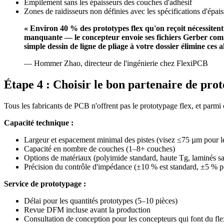
Empilement sans les épaisseurs des couches d'adhésif
Zones de raidisseurs non définies avec les spécifications d'épai
« Environ 40 % des prototypes flex qu'on reçoit nécessitent 
manquante — le concepteur envoie ses fichiers Gerber comme s
simple dessin de ligne de pliage à votre dossier élimine ces al
— Hommer Zhao, directeur de l'ingénierie chez FlexiPCB
Étape 4 : Choisir le bon partenaire de pro
Tous les fabricants de PCB n'offrent pas le prototypage flex, et parmi c
Capacité technique :
Largeur et espacement minimal des pistes (visez ≤75 µm pour le
Capacité en nombre de couches (1–8+ couches)
Options de matériaux (polyimide standard, haute Tg, laminés sa
Précision du contrôle d'impédance (±10 % est standard, ±5 % p
Service de prototypage :
Délai pour les quantités prototypes (5–10 pièces)
Revue DFM incluse avant la production
Consultation de conception pour les concepteurs qui font du fle