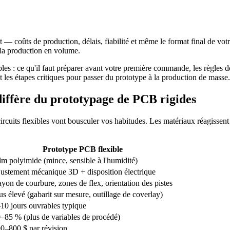
 — coûts de production, délais, fiabilité et même le format final de votr
t la production en volume.
s : ce qu'il faut préparer avant votre première commande, les règles de
et les étapes critiques pour passer du prototype à la production de masse.
diffère du prototypage de PCB rigides
rcuits flexibles vont bousculer vos habitudes. Les matériaux réagissent 
Prototype PCB flexible
lm polyimide (mince, sensible à l'humidité)
ustement mécanique 3D + disposition électrique
yon de courbure, zones de flex, orientation des pistes
us élevé (gabarit sur mesure, outillage de coverlay)
10 jours ouvrables typique
–85 % (plus de variables de procédé)
0–800 $ par révision