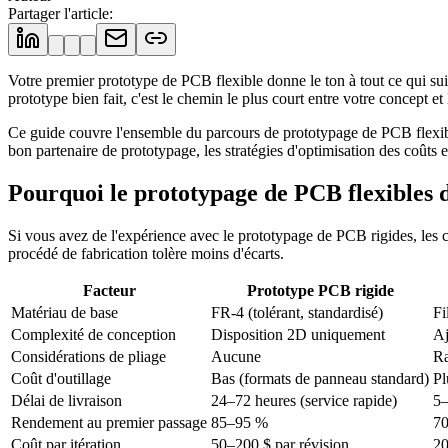
Partager l'article
:
Votre premier prototype de PCB flexible donne le ton à tout ce qui suit
prototype bien fait, c'est le chemin le plus court entre votre concept e
Ce guide couvre l'ensemble du parcours de prototypage de PCB flexible
bon partenaire de prototypage, les stratégies d'optimisation des coûts 
Pourquoi le prototypage de PCB flexibles 
Si vous avez de l'expérience avec le prototypage de PCB rigides, les ci
procédé de fabrication tolère moins d'écarts.
Facteur
Prototype PCB rigide
Matériau de base
FR-4 (tolérant, standardisé)
Fi
Complexité de conception
Disposition 2D uniquement
Aj
Considérations de pliage
Aucune
Ra
Coût d'outillage
Bas (formats de panneau standard)
Pl
Délai de livraison
24–72 heures (service rapide)
5–
Rendement au premier passage
85–95 %
70
Coût par itération
50–200 $ par révision
20