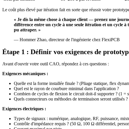
Le coût plus élevé par itération fait en sorte que réussir votre prototy
« Je dis la même chose à chaque client — prenez une journée
différence entre un cycle à une seule itération et un cycle à
pu attraper. »
— Hommer Zhao, directeur de l'ingénierie chez FlexiPCB
Étape 1 : Définir vos exigences de prototyp
Avant d'ouvrir votre outil CAO, répondez à ces questions :
Exigences mécaniques :
Quelle est la forme installée finale ? (Pliage statique, flex dynam
Quel est le rayon de courbure minimal dans l'application ?
Combien de cycles de flexion le circuit doit-il supporter ? (1 
Quels connecteurs ou méthodes de terminaison seront utilisés ?
Exigences électriques :
Types de signaux : numérique, analogique, RF, puissance, mixt
Contrôle d'impédance requis ? (50 Ω, 100 Ω différentiel, person
Courant maximal par piste