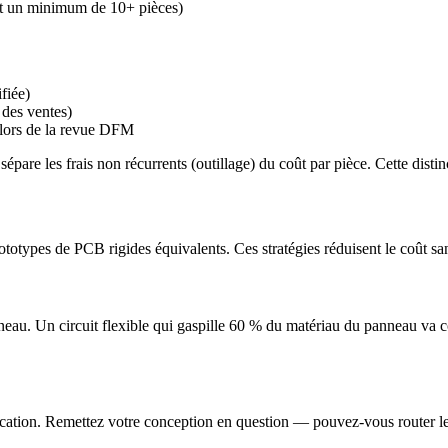
t un minimum de 10+ pièces)
ifiée)
 des ventes)
 lors de la revue DFM
are les frais non récurrents (outillage) du coût par pièce. Cette distin
ototypes de PCB rigides équivalents. Ces stratégies réduisent le coût sa
anneau. Un circuit flexible qui gaspille 60 % du matériau du panneau va 
ation. Remettez votre conception en question — pouvez-vous router le c