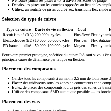
Ne routez jamais les pistes à 45° à travers les zones de pliage
Décalez les pistes sur les couches opposées au lieu de les empile
Utilisez un routage de pistes courbé aux transitions flex-rigide a
Sélection du type de cuivre
Type de cuivre
Durée de vie en flexion
Coût
I
Recuit laminé (RA)
200 000+ cycles
Plus élevé
Flex dynamiq
Électrodéposé (ED)
10 000–50 000 cycles
Plus bas
Flex statique,
ED haute ductilité
50 000–100 000 cycles
Moyen
Flex dynami
Pour votre premier prototype, spécifiez du cuivre RA sauf si vous êtes c
principale cause de défaillance par fatigue en flexion.
Placement des composants
Gardez tous les composants à au moins 2,5 mm de toute zone d
Placez des raidisseurs sous les zones de connecteurs et de com
Évitez de placer des composants lourds près des zones de transit
Utilisez des composants SMD autant que possible — les broches 
Placement des vias
Aucun via dans les zones de pliage