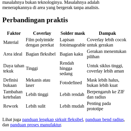
masalahnya bukan teknologinya. Masalahnya adalah
menerapkannya di area yang bergerak tanpa analisis.
Perbandingan praktis
Faktor
Coverlay
Solder mask
Dampak
Film polyimide
Lapisan
Coverlay lebih cocok
Material
dengan perekat
fotoimageable
untuk gerakan
Gerakan menentukan
Area ideal
Bagian fleksibel
Bagian kaku
pilihan
Rendah
Daya tahan
Untuk siklus tinggi,
Tinggi
hingga
tekuk
coverlay lebih aman
sedang
Definisi
Mekanis atau
Mask lebih halus,
Fotodefined
bukaan
laser
bukan lebih kuat
Tambahan
Berpengaruh ke ZIF
Lebih tinggi
Lebih rendah
ketebalan
dan radius
Penting pada
Rework
Lebih sulit
Lebih mudah
prototipe
Lihat juga
panduan lengkap sirkuit fleksibel
,
panduan bend radius
,
dan
panduan proses manufaktur
.