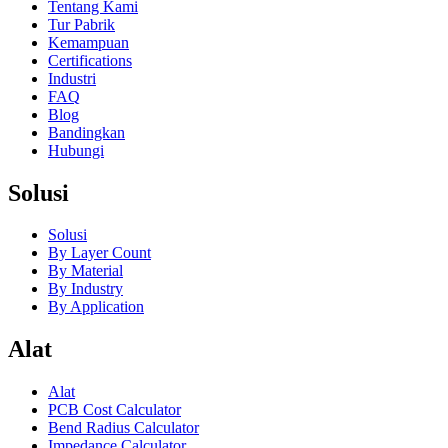
Tentang Kami
Tur Pabrik
Kemampuan
Certifications
Industri
FAQ
Blog
Bandingkan
Hubungi
Solusi
Solusi
By Layer Count
By Material
By Industry
By Application
Alat
Alat
PCB Cost Calculator
Bend Radius Calculator
Impedance Calculator