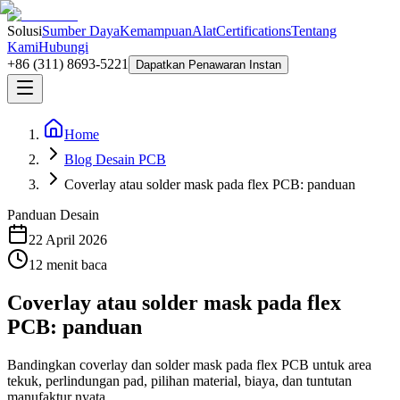
Solusi
Sumber Daya
Kemampuan
Alat
Certifications
Tentang
Kami
Hubungi
+86 (311) 8693-5221
Dapatkan Penawaran Instan
Home
Blog Desain PCB
Coverlay atau solder mask pada flex PCB: panduan
Panduan Desain
22 April 2026
12
menit baca
Coverlay atau solder mask pada flex
PCB: panduan
Bandingkan coverlay dan solder mask pada flex PCB untuk area
tekuk, perlindungan pad, pilihan material, biaya, dan tuntutan
manufaktur nyata.