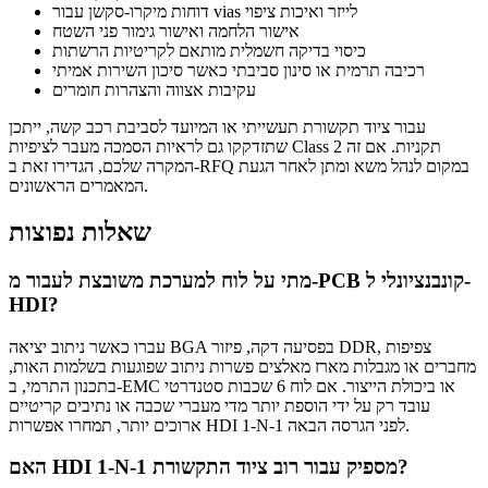
דוחות מיקרו-סקשן עבור vias לייזר ואיכות ציפוי
אישור הלחמה ואישור גימור פני השטח
כיסוי בדיקה חשמלית מותאם לקריטיות הרשתות
רכיבה תרמית או סינון סביבתי כאשר סיכון השירות אמיתי
עקיבות אצווה והצהרות חומרים
עבור ציוד תקשורת תעשייתי או המיועד לסביבת רכב קשה, ייתכן
שתזדקקו גם לראיות הסמכה מעבר לציפיות Class 2 תקניות. אם זה
המקרה שלכם, הגדירו זאת ב-RFQ במקום לנהל משא ומתן לאחר הגעת
המאמרים הראשונים.
שאלות נפוצות
מתי על לוח למערכת משובצת לעבור מ-PCB קונבנציונלי ל-
HDI?
עברו כאשר ניתוב יציאה BGA בפסיעה דקה, פיזור DDR, צפיפות
מחברים או מגבלות מארז מאלצים פשרות ניתוב שפוגעות בשלמות האות,
בתכנון התרמי, ב-EMC או ביכולת הייצור. אם לוח 6 שכבות סטנדרטי
עובד רק על ידי הוספת יותר מדי מעברי שכבה או נתיבים קריטיים
ארוכים יותר, תמחרו אפשרות HDI 1-N-1 לפני הגרסה הבאה.
האם HDI 1-N-1 מספיק עבור רוב ציוד התקשורת?