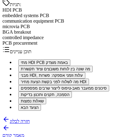
:
תגיות
HDI PCB
embedded systems PCB
communication equipment PCB
microvia PCB
BGA breakout
controlled impedance
PCB procurement
תוכן עניינים
מתי HDI PCB באמת מוצדק
מה שונה בין לוחות משובצים וציוד תקשורת
מבני HDI, עלות וזמני אספקה: פשרות
מה לשלוח לפני בקשת הצעת מחיר HDI
סיכונים ממעבר מאב-טיפוס לייצור שרבים מפספסים
הסמכה, תקנים ותכנון בדיקות
שאלות נפוצות
הצעד הבא
חזרה לבלוג
מאמר קודם