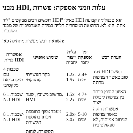
מבני HDI, עלות וזמני אספקה: פשרות
רוכשים רבים מבקשים "לוח HDI" כאילו HDI הוא טכנולוגיה קבועה
אחת. הוא לא. התוצאה המסחרית תלויה במידת האגרסיביות של מבנה
השכבות.
השוואת רכש מעשית מתחילה כאן:
זמן
עלות
אפשרות
הערת רכש
אספקה
ייצור
שימוש אופייני
בניית HDI
יחסי
יחסית
4 שכבות
צעד HDI ראשון
2-4+
1.2x-
בקר תעשייתי
עם
טוב כאשר הצפיפות
ימים
1.5x
קומפקטי
מיקרו-ויאס
מתונה
סלקטיבי
האיזון הנפוץ ביותר
4-7+
1.5x-
מחשוב משובץ, שער,
6 שכבות 1-
בין צפיפות ליכולת
ימים
2.2x
HMI
N-1 HDI
ייצור
אפשרות חזקה
מעבד צפוף בתוספת
כאשר צפיפות
5-10+
2.0x-
8 שכבות 1-
זיכרון בתוספת
הניתוב אמיתית, לא
ימים
3.0x
N-1 HDI
תקשורת
ספקולטיבית
תקשורת, לוחות