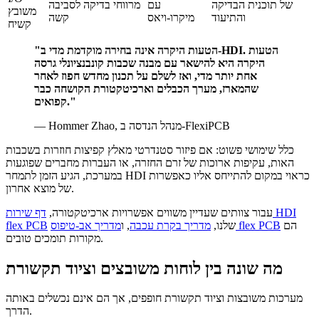
של תוכנית הבדיקה
עם
מרווחי בדיקה לסביבה
משובץ
והתיעוד
מיקרו-ויאס
קשה
קשיח
"הטעות היקרה אינה בחירה מוקדמת מדי ב-HDI. הטעות
היקרה היא להישאר עם מבנה שכבות קונבנציונלי גרסה
אחת יותר מדי, ואז לשלם על תכנון מחדש חפוז לאחר
שהמארז, מערך הכבלים וארכיטקטורת הקושחה כבר
קפואים."
— Hommer Zhao, מנהל הנדסה ב-FlexiPCB
כלל שימושי פשוט: אם פיזור סטנדרטי מאלץ קפיצות חוזרות בשכבות
האות, עקיפות ארוכות של זרם החזרה, או העברות מחברים שפוגעות
במערכת, הגיע הזמן לתמחר HDI כראוי במקום להתייחס אליו כאפשרות
של מוצא אחרון.
עבור צוותים שעדיין משווים אפשרויות ארכיטקטורה,
דף שירות HDI
הם
מדריך אב-טיפוס flex PCB
שלנו,
מדריך בקרת עכבה
, ו
flex PCB
מקורות תומכים טובים.
מה שונה בין לוחות משובצים וציוד תקשורת
מערכות משובצות וציוד תקשורת חופפים, אך הם אינם נכשלים באותה
הדרך.