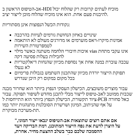
אב-הטיפוס הראשון ב-HDI מוכיח לעתים קרובות רק שהלוח יכול
להיבנות פעם אחת. הוא אינו מוכיח שהלוח מוכן לייצור יציב.
נקודות הכשל הנפוצות אינן מסתוריות:
שינויים באיזון הנחושת גורמים לעיוות בהרכבה
אמינות מיקרו-ויאס מוערמים או מדורגים מעולם לא הותאמה
לטמפרטורת השירות
איכות חיבורי הלחמה משתנה כאשר מילוי vias אינו עקבי מתחת
לחבילות בעלות פסיעה דקה
עכבה עוברת במנה אחת אך נסחפת מכיוון שהנחות דיאלקטריות
לא ננעלו
תפוקת הייצור יורדת מכיוון שהתכנון השתמש בגבולות פרימיום
בכל מקום במקום רק היכן שנדרש
עבור מוצרים משובצים, הכישלון העסקי הנפוץ ביותר הוא שחרור מבנה
שכבות ממוטב לאב-טיפוס לייצור מבלי לתכנן מחדש לשיפור תפוקה. עבור
ציוד תקשורת, הכישלון הנפוץ ביותר הוא התייחסות ל-PCB כאל סחורה
על אף שהניתוב, המיגון ושרשרת הסובלנות מתנהגות יותר כמו
תת-מערכת מבוקרת.
"אם אתם רוצים שתוצאות אב-הטיפוס ינבאו ייצור המוני,
על היצרן לדעת את נפח הייצור המתוכנן, רמת הבדיקה ויעד
ההסמכה שלכם כבר בשלב ההצעת מחיר. אחרת,