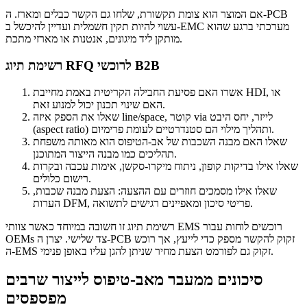
אם המוצר הוא צומת תקשורת, שלחו גם הקשר כבלים ומארז. ה-PCB
עשוי להיות תקין חשמלית ועדיין להיכשל ב-EMC מערכתי ברגע שהוא
מותקן ליד מיגונים, אנטנות או מארזי מתכת.
רשימת תיוג RFQ לרוכשי B2B
אשרו האם פסיעת החבילה הקריטית באמת מחייבת HDI, או
האם שינוי תכנון יכול למנוע זאת.
שאלו את הספק איזה line/space, קוטר via לייזר, יחס היבט
(aspect ratio) ותהליך מילוי הם סטנדרטיים לעומת פרימיום.
שאלו האם מבנה השכבות של אב-הטיפוס הוא מאותה משפחת
תהליכים כמו מבנה הייצור המתוכנן.
שאלו אילו בדיקות קופון, ניתוח מיקרו-סקשן, אימות עכבה ובקרות
רישום כלולים.
שאלו אילו מסמכים חוזרים עם ההצעה: הצעת מבנה שכבות,
הערות DFM, פריטי סיכון ומאפיינים רגישים לתשואה.
רשימת תיוג זו חשובה במיוחד כאשר צוותי EMS רוכשים לוחות עבור
OEMs צד שלישי. יצרן ה-PCB זקוק להקשר מספק כדי לייעץ, אך רוכש
ה-EMS זקוק גם לפורמט הצעת מחיר שניתן להגן עליו באופן פנימי.
סיכונים ממעבר מאב-טיפוס לייצור שרבים
מפספסים