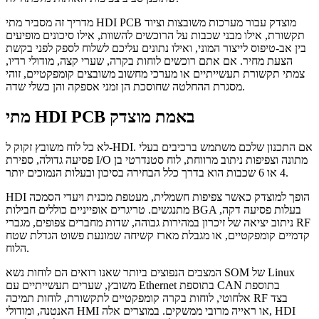
מדריך זה מסביר מתי HDI PCB מוצדק עבור מערכות משובצות וציוד
תקשורת, אילו מבני שכבות על הרוכשים להשוות, אילו סיכונים מופיעים
בין אב-טיפוס לייצור המוני, ואילו נתונים עליכם לשלוח לספק לפני בקשת
הצעת מחיר. אם אתם רוכשים לוחות בקרה, שערי קצה, מודולי רדיו,
צמתי תקשורת תעשייתיים או מערכי מחשוב משובצים קומפקטיים, זוהי
מסגרת ההחלטה שחוסכת הן זמני אספקה והן כשלי שדה.
מתי HDI PCB באמת מוצדק
לא כל לוח משובץ זקוק ל-HDI. אם התכנון שלכם משתמש ברכיבים בעלי
פסיעה גדולה, ספירת I/O מתונה וצפיפות ניתוב מרווחת, לוח סטנדרטי בן
4 או 6 שכבות הוא בדרך כלל הבחירה בסיכון ובעלות הנמוכים יותר.
HDI הופך למוצדק כאשר צפיפות חשמלית, מעטפת מכנית ויעדי הסמכה
מתנגשים. טריגרים אופייניים כוללים חבילות BGA בעלות פסיעה דקה,
ניתוב יציאה של זיכרון במהירות גבוהה, שדות מחברים צפופים, מגברי RF
קדמיים קומפקטיים, או מגבלת מארז קשיחה שמונעת פשוט הגדלת שטח
הלוח.
המצבים הנפוצים ביותר שאנו רואים הם לוחות נשא SOM של Linux
משובץ, שערים תעשייתיים עם Ethernet בתוספת CAN בתוספת
אלחוטי, לוחות בקרה קומפקטיים לתקשורת, לוחות תמיכה RF בצד
האנטנה, ומודולי HMI או ראייה מרובי ממשקים. במוצרים אלה, HDI