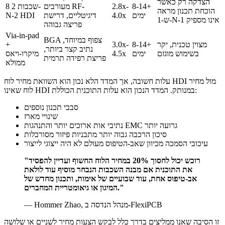
הצדקה רק כאשר
8-14+
2.8x-
מעורבים RF-
8 שכבות 2-
הוכחת תכנון מראה
ימים
4.0x
דיגיטליים, דרישת
N-2 HDI
ש-1-N-1 אינו מספיק
פריצה גבוהה
Via-in-pad
BGA צפוף במיוחד,
מצוין טכנית, יקר
8-14+
3.0x-
+
נתיב קצר ביותר,
בשימוש מוגזם
ימים
4.5x
מיקרו-ויאס
פריצת רפידה תרמית
ממולא
עלות חשובה, אך המדד הלא נכון הוא השוואת מחיר לוח HDI מול מחיר
לוח שאינו HDI במנותק. המדד הנכון הוא עלות התוכנית הכוללת:
סבבי תכנון נוספים
שינויי מארז
נתיבי אות ארוכים יותר והתנהגות EMC גרועה יותר
סיכון הרכבה גבוה יותר מתבניות פיזור מסורבלות
עיכובי הסמכה מכיוון שאב-הטיפוס מעולם לא היה ייצוגי לייצור
"רוכש יכול לחסוך 20% במחיר הלוח החשוף ועדיין להפסיד
את התוכנית אם מבנה השכבות הנבחר מוסיף עוד לולאת
אב-טיפוס אחת, עוד שבועיים של אימות, ותכנון מחדש של
המיגון או גיאומטריית המחברים."
— Hommer Zhao, מנהל הנדסה ב-FlexiPCB
זו הסיבה שאנו ממליצים בדרך כלל לבקש הצעות מחיר לשניים או שלושה