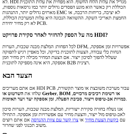
לא. HDI מגדיל את עלות הלוח החשוף. הוא מפחית את עלות התוכנית
הכוללת רק כאשר הוא מונע הפסדים גדולים יותר כמו גרסאות נוספות,
מארזים גדולים יותר, התנהגות EMC לא יציבה, בריחות הרכבה, או
החמצת תאריכי השקה. ההשוואה הנכונה היא עלות המערכת הכוללת,
לא רק מחיר יחידת PCB.
מה על הספק להחזיר לאחר סקירת פרויקט HDI?
לכל הפחות: המלצת מבנה שכבות, הערות DFM, אפשרויות זמן אספקה,
הנחות כלי עבודה, הצעות לתוכנית בדיקה, וכל מאפיין רגיש לתפוקה
שעלול להפוך לסיכון ייצור. אם הצעת המחיר מכילה רק מחיר וזמן
אספקה, היא אינה מספיקה לתוכנית B2B רצינית.
הצעד הבא
אם אתם מעריכים HDI PCB עבור מערכת משובצת או מוצר תקשורת,
BOM או רשימת רכיבים מרכזיים
,
,
השרטוט או Gerber
שלחו את
.
כמויות אב-טיפוס וייצור
,
סביבת הפעלה
,
זמן אספקה יעד
ו
יעד תאימות
אנו נשלח בחזרה סקירת ייצוריות, המלצת מבנה שכבות, הערות סיכון
לאב-טיפוס מול ייצור, והצעת מחיר עם אפשרויות זמן אספקה. התחילו
עם
בקשת הצעת מחיר
או
צרו קשר עם צוות ההנדסה
אם אתם רוצים
משוב תכנוני לפני שחרור.