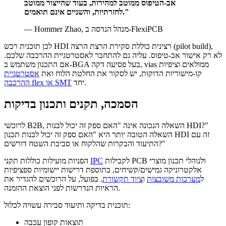
אב-הטיפוס ממוטב למהירות, בעוד שהייצור ממוטב
לחזרתיות, והשניים אינם תואמים."
— Hommer Zhao, מנהל הנדסה ב-FlexiPCB
לכן תוכנית רכש HDI רצינית כוללת סקירת הרצת הרצה (pilot build),
לא רק אישור אב-טיפוס. עליה גם להתחבר לאסטרטגיית ההרכבה שלכם.
אם התכנון משתמש ב-BGA בעל פסיעה דקה, vias ממולאים וציפיות
קו-מישוריות הדוקות, יש לסקור את החלטת הלוח ואת
אסטרטגיית
יחד.
ההרכבה flex או SMT
הסמכה, תקנים ותכנון בדיקות
לרוכשי B2B, השאלה הנכונה אינה "האם ספק זה יכול לבנות HDI?"
השאלה הטובה יותר היא "האם ספק זה יכול לבנות תכנון HDI זה עם
התיעוד והבקרות שהלקוח או סביבת השטח דורשים?"
לקבילות PCB ולנוהלי תכנון מוצרי
IPC
הפניות מועילות כוללות תקני
אלקטרוניקה גמישים/קשיחים, בתוספת דרישות יישומיות ספציפיות
ל
מערכות משובצות
ו
ציוד תקשורת
. בפועל, על הרוכשים להגדיר את
הראיות הנדרשות לפני הוצאת ההזמנה.
תוכנית בדיקה ותיעוד סבירה עשויה לכלול:
תוצאות קופון עכבה