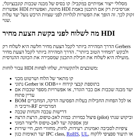
מסלולי ייצור אמיתיים במקביל: קו בסיס של מבנה שכבות קונבנציונלי,
אפשרות HDI מתונה, ואפשרות HDI אגרסיבית רק אם התכנון באמת
זקוק לכך. זה הופך את הפשרות לגלויות לפני שצוות הרכש נועל יעד עלות
שגוי.
מה לשלוח לפני בקשת הצעת מחיר HDI
הדרך המהירה ביותר לקבל הצעת מחיר חלשה היא לשלוח רק Gerbers
ולבקש "המחיר הטוב ביותר". הדרך המהירה ביותר לקבל הצעת מחיר
מועילה היא לשלוח את חבילת התכנון שמסבירה את הכוונה ההנדסית.
עבור לוחות HDI משובצים ולתקשורת, שלחו לפחות:
קו מתאר של הלוח ושרטוט מכני
נתוני Gerber או ODB++ בתוספת קבצי קידוח
יעד מבנה שכבות אם כבר הוגדר, או אפשרויות מספר שכבות אם
עדיין פתוח
BOM או לכל הפחות החבילות בעלות הפסיעה הדקה, המחברים
ורכיבי ה-RF המרכזיים
דרישות עכבה והנחות שכבה
פיצול כמויות: כמות לאב-טיפוס, הרצת הרצה (pilot) וביקוש שנתי
זמן אספקה יעד לאב-טיפוס ולייצור המוני
ציפיות לסביבה ואמינות: רעידות, לחות, מחזורי חום, חיי שירות
, או תיעוד ספציפי ללקוח
UL
,
RoHS
יעד תאימות כגון IPC class,