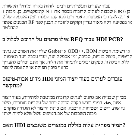
עבור שערים תעשייתיים רבים, לוחות בקרה ומודולי תקשורת
קומפקטיים, כן. מבנה 1-N-1 בן 6 או 8 שכבות לעתים קרובות מכסה את
צורכי הצפיפות האמיתיים ללא קנס העלות וזמן האספקה של 2-N-2. אך
תכנונים צפופי RF או בפסיעה דקה מאוד עדיין זקוקים להוכחת תכנון לפני
ההחלטה.
אילו פרטים על הרוכש לכלול ב-RFQ עבור HDI PCB?
שלחו את השרטוט, נתוני Gerber או ODB++, BOM או רשימת חבילות
קריטיות, פיצול כמויות, סביבה, זמן אספקה יעד, יעדי עכבה ויעד תאימות.
ללא חבילה זו, ספקים יכולים לתמחר את הלוח, אך אינם יכולים להעריך
כראוי סיכון תפוקה או התאמה לייצור.
מדוע אבות-טיפוס HDI עוברים לעתים בעוד ייצור המוני
מתקשה?
מכיוון שבניית אב-טיפוס לעתים קרובות ממוטבת למהירות, בעוד ייצור
המוני דורש בקרה הדוקה יותר של עקביות חומרים, מילוי vias, איזון
נחושת, רישום ושטיחות הרכבה. אם כוונת הייצור לא הוגדרה מוקדם,
מבנה השכבות של אב-הטיפוס עלול שלא להיות ייצוגי.
האם HDI תמיד מפחית עלות כוללת במוצרים משובצים?