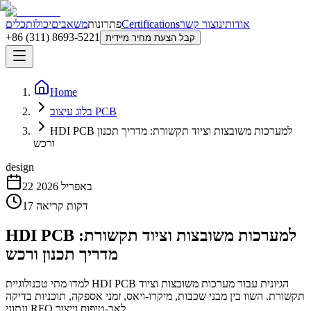
אודותינו
צור קשר
Certifications
פתרונות
משאבים
יכולות
כלים
+86 (311) 8693-5221
קבל הצעת מחיר מיידית
Home
בלוג עיצוב PCB
HDI PCB למערכות משובצות וציוד תקשורת: מדריך תכנון
ורכש
design
22 באפריל 2026
דקות קריאה
17
HDI PCB למערכות משובצות וציוד תקשורת:
מדריך תכנון ורכש
למדו מתי טכנולוגיית HDI PCB הגיונית עבור מערכות משובצות וציוד
תקשורת. השוו בין מבני שכבות, מיקרו-ויאס, זמני אספקה, תוכניות בדיקה
ונתוני RFQ לאב-טיפוס וייצור.