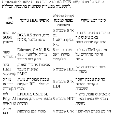
לעתים קרובות פחות קשור ל״טכנולוגיית PCB פרימיום" ויותר קשור
להימנעות מפשרות שפוגעות בתוכנית הכוללת.
נקודת התחלה
סוג
סיכון רכש עיקרי
נפוצה למבנה
טריגר HDI אופייני
המוצר
השכבות
6 או 8 שכבות
פריצות נתיבים עובדות
לוח נשא
עם
BGA 0.5 מ״מ, ניתוב
באב-טיפוס אך
SOM
מיקרו-ויאס 1-
DDR, שטח מוגבל
התפוקה יורדת בנפח
משובץ
N-1
מגבלות EMI ומרחקי
6 שכבות עם
Ethernet, CAN, RS-
שער
זחילה מתחרים על
מיקרו-ויאס
485, מודול אלחוטי,
תעשייתי
שטח
סלקטיבי
ספק כוח מבודד
צפיפות מחברי תצוגה,
בקר
עיוות בהרכבה וקושי
6 שכבות HDI
צפיפות מעבד +
HMI
בשחזור
PMIC
קומפקטי
סחיפת עכבה וחוסר
עכבה מבוקרת, מיגון,
מודול
6 או 8 שכבות
עקביות במבנה
דו-קיום RF + דיגיטלי
רדיו או
HDI
השכבות
צפוף
תקשורת
אב-טיפוס עובר, בייצור
LPDDR, CSI/DSI,
לוח
המוני יש בעיות באיזון
8 שכבות HDI
מספר מייצבים, צפיפות
Edge AI
נחושת
תרמית
או ראייה
מודול
הרוכש מפרט תת-תכנון
4 או 6 שכבות
מארז קטן בתוספת
I/O