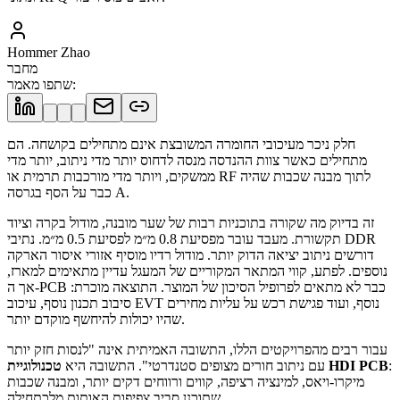
Hommer Zhao
מחבר
:
שתפו מאמר
חלק ניכר מעיכובי החומרה המשובצת אינם מתחילים בקושחה. הם
מתחילים כאשר צוות ההנדסה מנסה לדחוס יותר מדי ניתוב, יותר מדי
ממשקים, ויותר מדי מורכבות תרמית או RF לתוך מבנה שכבות שהיה
כבר על הסף בגרסה A.
זה בדיוק מה שקורה בתוכניות רבות של שער מובנה, מודול בקרה וציוד
תקשורת. מעבד עובר מפסיעת 0.8 מ״מ לפסיעת 0.5 מ״מ. נתיבי DDR
דורשים ניתוב יציאה הדוק יותר. מודול רדיו מוסיף אזורי איסור הארקה
נוספים. לפתע, קווי המתאר המקוריים של המעגל עדיין מתאימים למארז,
אך ה-PCB כבר לא מתאים לפרופיל הסיכון של המוצר. התוצאה מוכרת:
סיבוב תכנון נוסף, עיכוב EVT נוסף, ועוד פגישת רכש על עליות מחירים
שהיו יכולות להיחשף מוקדם יותר.
עבור רבים מהפרויקטים הללו, התשובה האמיתית אינה "לנסות חזק יותר
:
טכנולוגיית HDI PCB
עם ניתוב חורים מצופים סטנדרטי". התשובה היא
מיקרו-ויאס, למינציה רציפה, קווים ורווחים דקים יותר, ומבנה שכבות
שתוכנן סביב צפיפות האותות מלכתחילה.