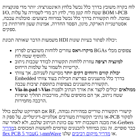
לוח בקרה משובץ בדרך כלל נכשל בלחץ האינטגרציה: יותר מדי פונקציות
I/O, שטח לוח קטן מדי, לחץ רב מדי לשמירה על עלות BOM ו-PCB
נמוכה. לוח תקשורת בדרך כלל נכשל במרווח ביצועים: סובלנות עכבה,
אסטרטגיית הארקה, מיגון, הפסד החדרה, אמינות שעון וחזרתיות בין
ספקים.
משמעות הדבר שאותה תכונת HDI יכולה לפתור בעיות שונות:
מיקרו-ויאס
עוזרים ללוחות משובצים לפרוץ BGAs צפופים מבלי
להוסיף שטח לוח.
למינציה רציפה
עוזרת ללוחות תקשורת לבודד שכבות ניתוב
קריטיות ולשמור על שלמות הייחוס.
יכולת קווים ורווחים דקים יותר
מסייעת לשניהם, אך צוותי
Embedded בדרך כלל מתענינים בפריצת חבילות בעוד צוותי
תקשורת מתענינים בצפיפות בתוספת יציבות עכבה.
Via-in-pad ו-Vias ממולאים
יכולים לקצר את אורך הנתיב ולפנות
שטח ניתוב, אך הם מוסיפים עלות, מורכבות תהליך וציפיות
הרכבה מחמירות.
אם הפרויקט שלכם כולל RF, קישורי תקשורת טוריים במהירות גבוהה,
או נתיבי תקשורת מעורבים אנלוגיים-דיגיטליים, על ספק ה-PCB לסקור
את מבנה השכבות יחד עם כוונת הניתוב שלכם, ולא לאחר שה-Gerbers
כבר סופיים. זה נכון במיוחד לתכנונים שדומים לחששות המכוסים ב
מדריך
שלנו.
או
מדריך מיקום רכיבים
flex PCB עבור 5G ו-mmWave