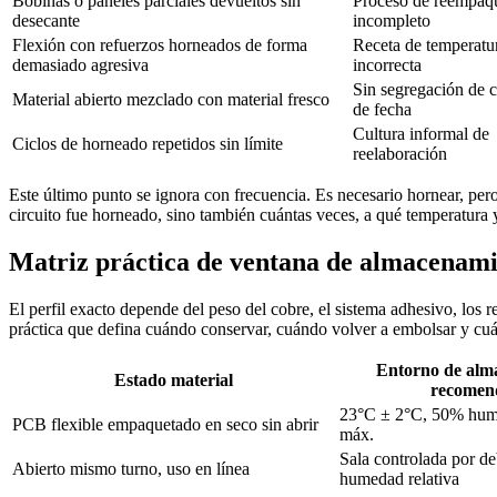
Bobinas o paneles parciales devueltos sin
Proceso de reempaq
desecante
incompleto
Flexión con refuerzos horneados de forma
Receta de temperatu
demasiado agresiva
incorrecta
Sin segregación de 
Material abierto mezclado con material fresco
de fecha
Cultura informal de
Ciclos de horneado repetidos sin límite
reelaboración
Este último punto se ignora con frecuencia. Es necesario hornear, per
circuito fue horneado, sino también cuántas veces, a qué temperatura 
Matriz práctica de ventana de almacenam
El perfil exacto depende del peso del cobre, el sistema adhesivo, los
práctica que defina cuándo conservar, cuándo volver a embolsar y cu
Entorno de alm
Estado material
recomen
23°C ± 2°C, 50% hume
PCB flexible empaquetado en seco sin abrir
máx.
Sala controlada por d
Abierto mismo turno, uso en línea
humedad relativa