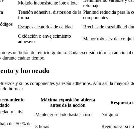
ue
Rendimiento variable y ca
Mojado inconsistente lote a lote
retrabajo
ra
Tensión adhesiva, distorsión de la
Planitud reducida para la 
forma
componentes
códigos
Escapes aleatorios de calidad
Brechas de trazabilidad d
Oxidación o envejecimiento
Menor robustez del conjun
adhesivo
o no es un botón de reinicio gratuito. Cada excursión térmica adicional 
y durante cuánto tiempo.
iento y horneado
 refuerzos y si los componentes ya están adheridos. Aún así, la mayoría
ándo hornear.
acenamiento
Máxima exposición abierta
Respuesta t
dado
antes de la acción
dad relativa
Mantener sellado hasta su uso
Ninguno
ebajo del 50 % de
8 horas
Reembolsar si no