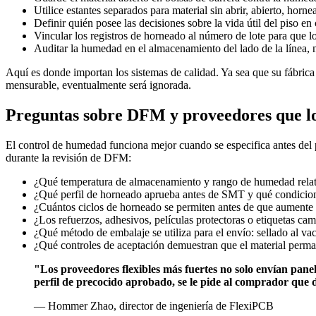
Utilice estantes separados para material sin abrir, abierto, horne
Definir quién posee las decisiones sobre la vida útil del piso en
Vincular los registros de horneado al número de lote para que lo
Auditar la humedad en el almacenamiento del lado de la línea, n
Aquí es donde importan los sistemas de calidad. Ya sea que su fábric
mensurable, eventualmente será ignorada.
Preguntas sobre DFM y proveedores que lo
El control de humedad funciona mejor cuando se especifica antes del 
durante la revisión de DFM:
¿Qué temperatura de almacenamiento y rango de humedad relat
¿Qué perfil de horneado aprueba antes de SMT y qué condicione
¿Cuántos ciclos de horneado se permiten antes de que aumente 
¿Los refuerzos, adhesivos, películas protectoras o etiquetas ca
¿Qué método de embalaje se utiliza para el envío: sellado al va
¿Qué controles de aceptación demuestran que el material perma
"Los proveedores flexibles más fuertes no solo envían panele
perfil de precocido aprobado, se le pide al comprador que 
— Hommer Zhao, director de ingeniería de FlexiPCB