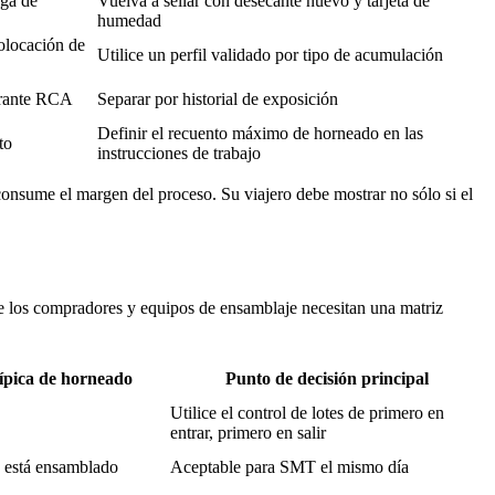
rga de
Vuelva a sellar con desecante nuevo y tarjeta de
humedad
colocación de
Utilice un perfil validado por tipo de acumulación
urante RCA
Separar por historial de exposición
Definir el recuento máximo de horneado en las
to
instrucciones de trabajo
consume el margen del proceso. Su viajero debe mostrar no sólo si el
 de los compradores y equipos de ensamblaje necesitan una matriz
ípica de horneado
Punto de decisión principal
Utilice el control de lotes de primero en
entrar, primero en salir
 está ensamblado
Aceptable para SMT el mismo día