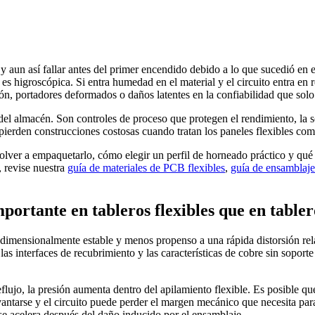
 aun así fallar antes del primer encendido debido a lo que sucedió en el 
 higroscópica. Si entra humedad en el material y el circuito entra en ref
n, portadores deformados o daños latentes en la confiabilidad que solo
el almacén. Son controles de proceso que protegen el rendimiento, la so
 pierden construcciones costosas cuando tratan los paneles flexibles com
olver a empaquetarlo, cómo elegir un perfil de horneado práctico y qu
, revise nuestra
guía de materiales de PCB flexibles
,
guía de ensamblaje
portante en tableros flexibles que en tabler
s dimensionalmente estable y menos propenso a una rápida distorsión re
 las interfaces de recubrimiento y las características de cobre sin soport
ujo, la presión aumenta dentro del apilamiento flexible. Es posible que 
vantarse y el circuito puede perder el margen mecánico que necesita par
 se acelera después del daño inducido por el ensamblaje.