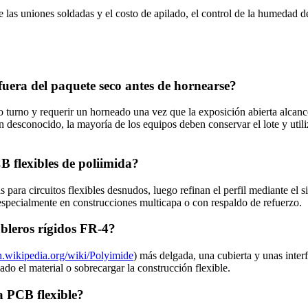
 de las uniones soldadas y el costo de apilado, el control de la humedad
era del paquete seco antes de hornearse?
o turno y requerir un horneado una vez que la exposición abierta alca
n desconocido, la mayoría de los equipos deben conservar el lote y util
 flexibles de poliimida?
ra circuitos flexibles desnudos, luego refinan el perfil mediante el s
, especialmente en construcciones multicapa o con respaldo de refuerzo.
ableros rígidos FR-4?
en.wikipedia.org/wiki/Polyimide
) más delgada, una cubierta y unas inter
o el material o sobrecargar la construcción flexible.
a PCB flexible?