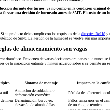
ducción durante dos turnos, ya no confío en la condición original d
ra forzar una decisión de horneado antes de SMT. El costo de un h
Si su producto debe cumplir con los requisitos de la
directiva RoHS
y u
eutéctico de SnPb. La gestión de la humedad se vuelve aún más importa
eglas de almacenamiento son vagas
or dramático. Provienen de varias decisiones ordinarias que nunca se fo
és de la inspección entrante y ningún acuerdo sobre si se permite un s
típico
Síntoma de montaje
Impacto en la confi
Anulación de soldadura o
a útil
Pérdida de adherencia ocul
deformación cosmética
de línea
Delaminación, burbujeo,
Fallos tempranos en el ca
elevación de almohadillas
de un choque térmico