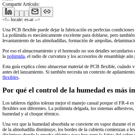
Compartir Artículo
:
<!-- locale: es-ar -->
Una PCB flexible puede dejar la fabricación en perfectas condiciones y
La poliimida es mecánicamente excelente para doblarse, pero también es
levantamiento de las almohadillas, formación de ampollas, delaminació
Por eso el almacenamiento y el horneado no son detalles secundarios d
la
poliimida
, el radio de curvatura y los accesorios de ensamblaje aún
Esta guía explica cómo almacenar material de PCB flexible, cuándo v
antes del lanzamiento. Si también necesita un contexto de apilamiento
flexibles
.
Por qué el control de la humedad es más im
Los tableros rígidos toleran mejor el manejo casual porque el FR-4 e
flexibles son diferentes. La poliimida delgada, los sistemas adhesivos,
humedad y al choque térmico.
Una vez que la humedad absorbida se convierte en vapor durante el refl
de la almohadilla disminuye, los bordes de la cubierta comienzan a le
dinámicos donde la prueba eléctrica pasa hoy pero la fatiga del cobre