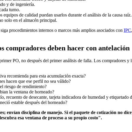
ado y de ingeniería.
 cada turno.
s equipos de calidad puedan usarlos durante el análisis de la causa raíz.
o solo en el almacén principal.
a siga procedimientos internos o marcos más amplios asociados con
IPC
s compradores deben hacer con antelación
primer PO, no después del primer análisis de falla. Los compradores y 
iva recomienda para esta acumulación exacta?
s hacen que ese perfil no sea válido?
el riesgo de rendimiento?
mbian la ventana de horneado?
cío, recuento de desecante, tarjeta indicadora de humedad y etiquetado 
neció estable después del horneado?
s; envían disciplina de manejo. Si el paquete de cotización no dice
descubra esa ventana de proceso a su propio costo".