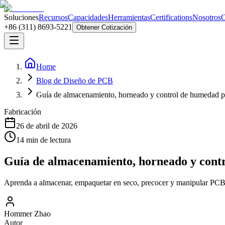
Soluciones
Recursos
Capacidades
Herramientas
Certifications
Nosotros
C
+86 (311) 8693-5221
Obtener Cotización
Home
Blog de Diseño de PCB
Guía de almacenamiento, horneado y control de humedad p
Fabricación
26 de abril de 2026
14
min de lectura
Guía de almacenamiento, horneado y cont
Aprenda a almacenar, empaquetar en seco, precocer y manipular PCB fle
Hommer Zhao
Autor