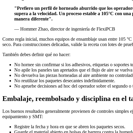
"Prefiero un perfil de horneado aburrido que los operadore
supera a la velocidad. Un proceso estable a 105°C con una
manera diferente".
— Hommer Zhao, director de ingeniería de FlexiPCB
Como regla inicial, muchos equipos de ensamblaje usan entre 105 °C y 
seco. Para construcciones delicadas, valide la receta con lotes de prue
También debes definir qué no hacer:
No hornee sin confirmar si los adhesivos, etiquetas o soportes te
No apile los paneles tan apretados que el flujo de aire se vuelva
No devuelva las piezas horneadas al aire ambiente no controlad
No reutilizar los paquetes desecantes indefinidamente.
No apruebe decisiones ad hoc del operador sobre el segundo o te
Embalaje, reembolsado y disciplina en el t
Los buenos resultados generalmente provienen de controles simples eje
equipamiento y SMT:
Registre la fecha y hora en que se abren los paquetes secos.
Guarde el material abierto en bolsas de barrera contra la humed