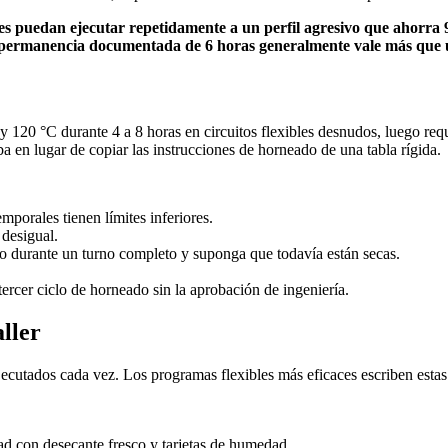
s puedan ejecutar repetidamente a un perfil agresivo que ahorra 90
 permanencia documentada de 6 horas generalmente vale más que un
120 °C durante 4 a 8 horas en circuitos flexibles desnudos, luego requi
ba en lugar de copiar las instrucciones de horneado de una tabla rígida.
mporales tienen límites inferiores.
 desigual.
o durante un turno completo y suponga que todavía están secas.
rcer ciclo de horneado sin la aprobación de ingeniería.
aller
cutados cada vez. Los programas flexibles más eficaces escriben estas r
ad con desecante fresco y tarjetas de humedad.