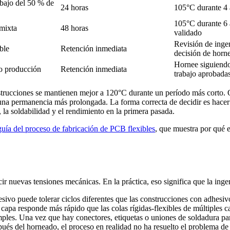
ebajo del 50 % de
24 horas
105°C durante 4 
105°C durante 6 
mixta
48 horas
validado
Revisión de ingen
ble
Retención inmediata
decisión de horn
Hornee siguiendo
o producción
Retención inmediata
trabajo aprobada
nstrucciones se mantienen mejor a 120°C durante un período más corto. 
una permanencia más prolongada. La forma correcta de decidir es hacer 
d, la soldabilidad y el rendimiento en la primera pasada.
guía del proceso de fabricación de PCB flexibles
, que muestra por qué 
 nuevas tensiones mecánicas. En la práctica, eso significa que la ingenie
sivo puede tolerar ciclos diferentes que las construcciones con adhesiv
capa responde más rápido que las colas rígidas-flexibles de múltiples c
les. Una vez que hay conectores, etiquetas o uniones de soldadura par
espués del horneado, el proceso en realidad no ha resuelto el problema d