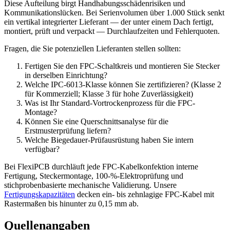
Diese Aufteilung birgt Handhabungsschädenrisiken und
Kommunikationslücken. Bei Serienvolumen über 1.000 Stück senkt
ein vertikal integrierter Lieferant — der unter einem Dach fertigt,
montiert, prüft und verpackt — Durchlaufzeiten und Fehlerquoten.
Fragen, die Sie potenziellen Lieferanten stellen sollten:
Fertigen Sie den FPC-Schaltkreis und montieren Sie Stecker
in derselben Einrichtung?
Welche IPC-6013-Klasse können Sie zertifizieren? (Klasse 2
für Kommerziell; Klasse 3 für hohe Zuverlässigkeit)
Was ist Ihr Standard-Vortrockenprozess für die FPC-
Montage?
Können Sie eine Querschnittsanalyse für die
Erstmusterprüfung liefern?
Welche Biegedauer-Prüfausrüstung haben Sie intern
verfügbar?
Bei FlexiPCB durchläuft jede FPC-Kabelkonfektion interne
Fertigung, Steckermontage, 100-%-Elektroprüfung und
stichprobenbasierte mechanische Validierung. Unsere
Fertigungskapazitäten
decken ein- bis zehnlagige FPC-Kabel mit
Rastermaßen bis hinunter zu 0,15 mm ab.
Quellenangaben