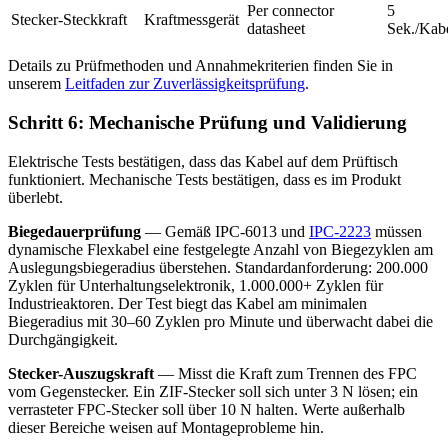
Per connector
5
Stecker-Steckkraft
Kraftmessgerät
datasheet
Sek./Kab
Details zu Prüfmethoden und Annahmekriterien finden Sie in
unserem
Leitfaden zur Zuverlässigkeitsprüfung
.
Schritt 6: Mechanische Prüfung und Validierung
Elektrische Tests bestätigen, dass das Kabel auf dem Prüftisch
funktioniert. Mechanische Tests bestätigen, dass es im Produkt
überlebt.
Biegedauerprüfung
— Gemäß IPC-6013 und
IPC-2223
müssen
dynamische Flexkabel eine festgelegte Anzahl von Biegezyklen am
Auslegungsbiegeradius überstehen. Standardanforderung: 200.000
Zyklen für Unterhaltungselektronik, 1.000.000+ Zyklen für
Industrieaktoren. Der Test biegt das Kabel am minimalen
Biegeradius mit 30–60 Zyklen pro Minute und überwacht dabei die
Durchgängigkeit.
Stecker-Auszugskraft
— Misst die Kraft zum Trennen des FPC
vom Gegenstecker. Ein ZIF-Stecker soll sich unter 3 N lösen; ein
verrasteter FPC-Stecker soll über 10 N halten. Werte außerhalb
dieser Bereiche weisen auf Montageprobleme hin.