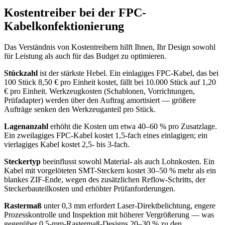
Kostentreiber bei der FPC-
Kabelkonfektionierung
Das Verständnis von Kostentreibern hilft Ihnen, Ihr Design sowohl
für Leistung als auch für das Budget zu optimieren.
Stückzahl
ist der stärkste Hebel. Ein einlagiges FPC-Kabel, das bei
100 Stück 8,50 € pro Einheit kostet, fällt bei 10.000 Stück auf 1,20
€ pro Einheit. Werkzeugkosten (Schablonen, Vorrichtungen,
Prüfadapter) werden über den Auftrag amortisiert — größere
Aufträge senken den Werkzeuganteil pro Stück.
Lagenanzahl
erhöht die Kosten um etwa 40–60 % pro Zusatzlage.
Ein zweilagiges FPC-Kabel kostet 1,5-fach eines einlagigen; ein
vierlagiges Kabel kostet 2,5- bis 3-fach.
Steckertyp
beeinflusst sowohl Material- als auch Lohnkosten. Ein
Kabel mit vorgelöteten SMT-Steckern kostet 30–50 % mehr als ein
blankes ZIF-Ende, wegen des zusätzlichen Reflow-Schritts, der
Steckerbauteilkosten und erhöhter Prüfanforderungen.
Rastermaß
unter 0,3 mm erfordert Laser-Direktbelichtung, engere
Prozesskontrolle und Inspektion mit höherer Vergrößerung — was
gegenüber 0,5-mm-Rastermaß-Designs 20–30 % zu den