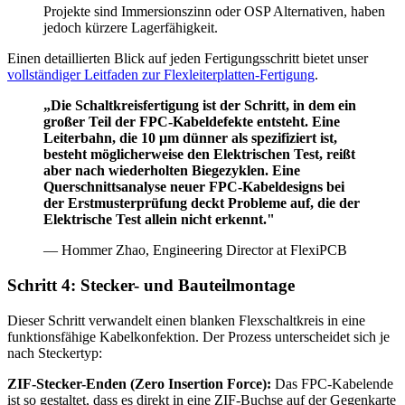
Projekte sind Immersionszinn oder OSP Alternativen, haben
jedoch kürzere Lagerfähigkeit.
Einen detaillierten Blick auf jeden Fertigungsschritt bietet unser
vollständiger Leitfaden zur Flexleiterplatten-Fertigung
.
„Die Schaltkreisfertigung ist der Schritt, in dem ein
großer Teil der FPC-Kabeldefekte entsteht. Eine
Leiterbahn, die 10 μm dünner als spezifiziert ist,
besteht möglicherweise den Elektrischen Test, reißt
aber nach wiederholten Biegezyklen. Eine
Querschnittsanalyse neuer FPC-Kabeldesigns bei
der Erstmusterprüfung deckt Probleme auf, die der
Elektrische Test allein nicht erkennt."
— Hommer Zhao, Engineering Director at FlexiPCB
Schritt 4: Stecker- und Bauteilmontage
Dieser Schritt verwandelt einen blanken Flexschaltkreis in eine
funktionsfähige Kabelkonfektion. Der Prozess unterscheidet sich je
nach Steckertyp:
ZIF-Stecker-Enden (Zero Insertion Force):
Das FPC-Kabelende
ist so gestaltet, dass es direkt in eine ZIF-Buchse auf der Gegenkarte