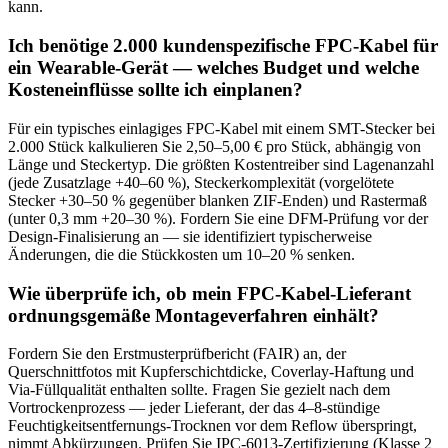
kann.
Ich benötige 2.000 kundenspezifische FPC-Kabel für
ein Wearable-Gerät — welches Budget und welche
Kosteneinflüsse sollte ich einplanen?
Für ein typisches einlagiges FPC-Kabel mit einem SMT-Stecker bei
2.000 Stück kalkulieren Sie 2,50–5,00 € pro Stück, abhängig von
Länge und Steckertyp. Die größten Kostentreiber sind Lagenanzahl
(jede Zusatzlage +40–60 %), Steckerkomplexität (vorgelötete
Stecker +30–50 % gegenüber blanken ZIF-Enden) und Rastermaß
(unter 0,3 mm +20–30 %). Fordern Sie eine DFM-Prüfung vor der
Design-Finalisierung an — sie identifiziert typischerweise
Änderungen, die die Stückkosten um 10–20 % senken.
Wie überprüfe ich, ob mein FPC-Kabel-Lieferant
ordnungsgemäße Montageverfahren einhält?
Fordern Sie den Erstmusterprüfbericht (FAIR) an, der
Querschnittfotos mit Kupferschichtdicke, Coverlay-Haftung und
Via-Füllqualität enthalten sollte. Fragen Sie gezielt nach dem
Vortrockenprozess — jeder Lieferant, der das 4–8-stündige
Feuchtigkeitsentfernungs-Trocknen vor dem Reflow überspringt,
nimmt Abkürzungen. Prüfen Sie IPC-6013-Zertifizierung (Klasse 2