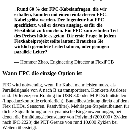
„Rund 60 % der FPC-Kabelanfragen, die wir
erhalten, könnten mit einem einfacheren FFC-
Kabel gelöst werden. Der Ingenieur hat FPC
spezifiziert, weil er davon ausging, es für die
Flexibilität zu brauchen. Ein FFC zum zehnten Teil
des Preises hätte es getan. Die erste Frage in jedem
Flexkabelprojekt sollte lauten: Brauchen Sie
wirklich geroutete Leiterbahnen, oder genügen
parallele Leiter?"
— Hommer Zhao, Engineering Director at FlexiPCB
Wann FPC die einzige Option ist
FPC wird notwendig, wenn Ihr Kabel mehr leisten muss, als
Parallelsignale von A nach B zu transportieren. Konkrete Auslöser
sind: Differenzpaar-Routing für USB 3.0 oder MIPI-Schnittstellen
(Impedanzkontrolle erforderlich), Bauteilbestückung direkt auf dem
Flex (LEDs, Sensoren, Passivfilter), Mehrlagen-Stapelaufbauten für
dichte Signalführung oder dynamische Biegeanwendungen, bei
denen die Ermüdungslebensdauer von Polyimid (200.000+ Zyklen
nach IPC-2223) die PET-Grenze von rund 10.000 Zyklen bei
Weitem übersteigt.