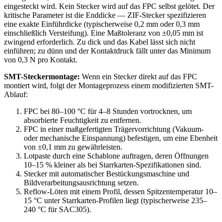
eingesteckt wird. Kein Stecker wird auf das FPC selbst gelötet. Der
kritische Parameter ist die Enddicke — ZIF-Stecker spezifizieren
eine exakte Einführdicke (typischerweise 0,2 mm oder 0,3 mm
einschließlich Versteifung). Eine Maßtoleranz von ±0,05 mm ist
zwingend erforderlich. Zu dick und das Kabel lässt sich nicht
einführen; zu dünn und der Kontaktdruck fällt unter das Minimum
von 0,3 N pro Kontakt.
SMT-Steckermontage:
Wenn ein Stecker direkt auf das FPC
montiert wird, folgt der Montageprozess einem modifizierten SMT-
Ablauf:
FPC bei 80–100 °C für 4–8 Stunden vortrocknen, um
absorbierte Feuchtigkeit zu entfernen.
FPC in einer maßgefertigten Trägervorrichtung (Vakuum-
oder mechanische Einspannung) befestigen, um eine Ebenheit
von ±0,1 mm zu gewährleisten.
Lotpaste durch eine Schablone auftragen, deren Öffnungen
10–15 % kleiner als bei Starrkarten-Spezifikationen sind.
Stecker mit automatischer Bestückungsmaschine und
Bildverarbeitungsausrichtung setzen.
Reflow-Löten mit einem Profil, dessen Spitzentemperatur 10–
15 °C unter Starrkarten-Profilen liegt (typischerweise 235–
240 °C für SAC305).