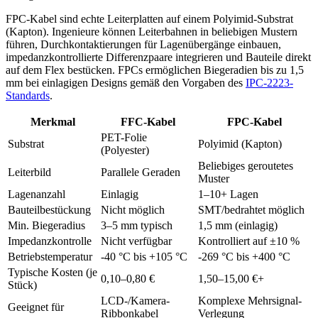
FPC-Kabel sind echte Leiterplatten auf einem Polyimid-Substrat
(Kapton). Ingenieure können Leiterbahnen in beliebigen Mustern
führen, Durchkontaktierungen für Lagenübergänge einbauen,
impedanzkontrollierte Differenzpaare integrieren und Bauteile direkt
auf dem Flex bestücken. FPCs ermöglichen Biegeradien bis zu 1,5
mm bei einlagigen Designs gemäß den Vorgaben des
IPC-2223-
Standards
.
Merkmal
FFC-Kabel
FPC-Kabel
PET-Folie
Substrat
Polyimid (Kapton)
(Polyester)
Beliebiges geroutetes
Leiterbild
Parallele Geraden
Muster
Lagenanzahl
Einlagig
1–10+ Lagen
Bauteilbestückung
Nicht möglich
SMT/bedrahtet möglich
Min. Biegeradius
3–5 mm typisch
1,5 mm (einlagig)
Impedanzkontrolle
Nicht verfügbar
Kontrolliert auf ±10 %
Betriebstemperatur
-40 °C bis +105 °C
-269 °C bis +400 °C
Typische Kosten (je
0,10–0,80 €
1,50–15,00 €+
Stück)
LCD-/Kamera-
Komplexe Mehrsignal-
Geeignet für
Ribbonkabel
Verlegung