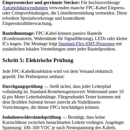
Einpressstecker und gecrimzte Stecker:
Für hochzuverlässige
Automobilanwendungen
verwenden manche FPC-Kabel Einpress-
oder Crimpverbindungen, die Lötstellenermüdung vermeiden. Diese
erfordern Spezialwerkzeuge und kontrollierte
Einpresskraftüberwachung.
Bauteilmontage:
FPC-Kabel können passive Bauteile
(Kondensatoren, Widerstände für Signalfilterung), LEDs oder kleine
ICs tragen. Die Montage folgt
Standard-Flex-SMT-Prozessen
mit
zusätzlichen lokalen Versteifungen unter jeder Bauteilposition.
Schritt 5: Elektrische Prüfung
Jede FPC-Kabelkonfektion wird vor dem Versand elektrisch
geprüft. Die Prüfsequenz umfasst:
Durchgangsprüfung
— Stellt sicher, dass jeder Leiterpfad
vollständig ist. Standard-Bestehensgrenzwert: Widerstand unter 10
Ω pro Meter Leiterbahnlänge. Fliegendnadel-Tester kommen mit
dem flexiblen Substrat besser zurecht als Nadelkissen-
Vorrichtungen, die dünne FPCs beschädigen können.
Isolationswiderstandsprüfung
— Bestätigt, dass keine
Kurzschlüsse zwischen benachbarten Leitern vorliegen. Angelegte
Spannung: 100–500 VDC je nach Nennspannung des Kabels.