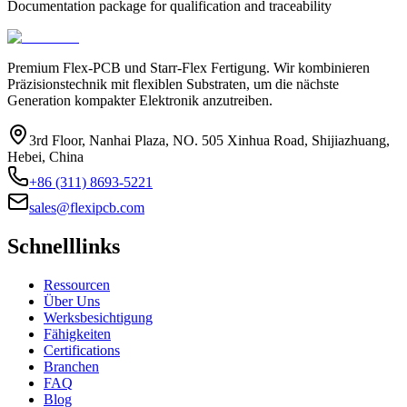
Documentation package for qualification and traceability
Premium Flex-PCB und Starr-Flex Fertigung. Wir kombinieren
Präzisionstechnik mit flexiblen Substraten, um die nächste
Generation kompakter Elektronik anzutreiben.
3rd Floor, Nanhai Plaza, NO. 505 Xinhua Road, Shijiazhuang,
Hebei, China
+86 (311) 8693-5221
sales@flexipcb.com
Schnelllinks
Ressourcen
Über Uns
Werksbesichtigung
Fähigkeiten
Certifications
Branchen
FAQ
Blog