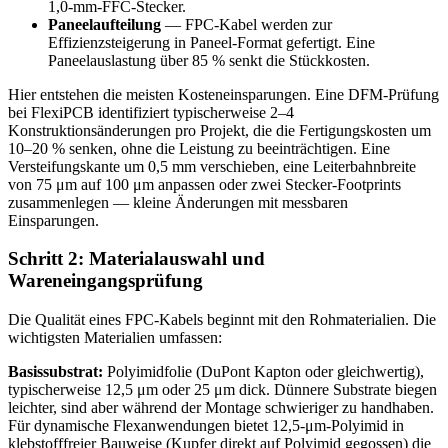
1,0-mm-FFC-Stecker.
Paneelaufteilung
— FPC-Kabel werden zur
Effizienzsteigerung in Paneel-Format gefertigt. Eine
Paneelauslastung über 85 % senkt die Stückkosten.
Hier entstehen die meisten Kosteneinsparungen. Eine DFM-Prüfung
bei FlexiPCB identifiziert typischerweise 2–4
Konstruktionsänderungen pro Projekt, die die Fertigungskosten um
10–20 % senken, ohne die Leistung zu beeinträchtigen. Eine
Versteifungskante um 0,5 mm verschieben, eine Leiterbahnbreite
von 75 μm auf 100 μm anpassen oder zwei Stecker-Footprints
zusammenlegen — kleine Änderungen mit messbaren
Einsparungen.
Schritt 2: Materialauswahl und
Wareneingangsprüfung
Die Qualität eines FPC-Kabels beginnt mit den Rohmaterialien. Die
wichtigsten Materialien umfassen:
Basissubstrat:
Polyimidfolie (DuPont Kapton oder gleichwertig),
typischerweise 12,5 μm oder 25 μm dick. Dünnere Substrate biegen
leichter, sind aber während der Montage schwieriger zu handhaben.
Für dynamische Flexanwendungen bietet 12,5-μm-Polyimid in
klebstofffreier Bauweise (Kupfer direkt auf Polyimid gegossen) die