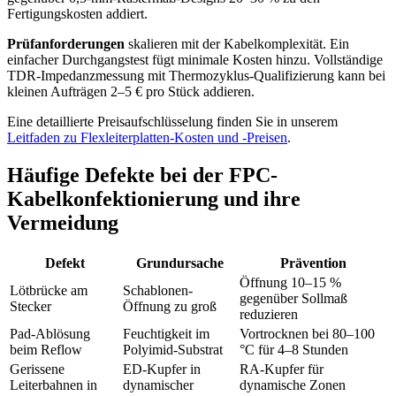
Fertigungskosten addiert.
Prüfanforderungen
skalieren mit der Kabelkomplexität. Ein
einfacher Durchgangstest fügt minimale Kosten hinzu. Vollständige
TDR-Impedanzmessung mit Thermozyklus-Qualifizierung kann bei
kleinen Aufträgen 2–5 € pro Stück addieren.
Eine detaillierte Preisaufschlüsselung finden Sie in unserem
Leitfaden zu Flexleiterplatten-Kosten und -Preisen
.
Häufige Defekte bei der FPC-
Kabelkonfektionierung und ihre
Vermeidung
Defekt
Grundursache
Prävention
Öffnung 10–15 %
Lötbrücke am
Schablonen-
gegenüber Sollmaß
Stecker
Öffnung zu groß
reduzieren
Pad-Ablösung
Feuchtigkeit im
Vortrocknen bei 80–100
beim Reflow
Polyimid-Substrat
°C für 4–8 Stunden
Gerissene
ED-Kupfer in
RA-Kupfer für
Leiterbahnen in
dynamischer
dynamische Zonen