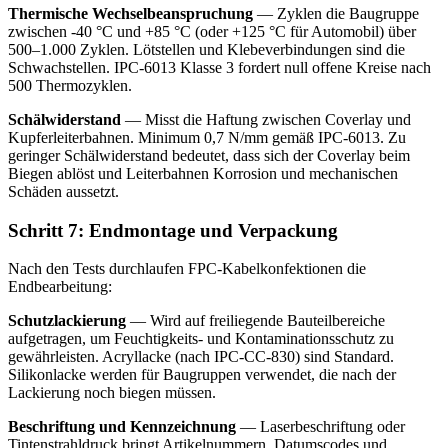
Thermische Wechselbeanspruchung
— Zyklen die Baugruppe
zwischen -40 °C und +85 °C (oder +125 °C für Automobil) über
500–1.000 Zyklen. Lötstellen und Klebeverbindungen sind die
Schwachstellen. IPC-6013 Klasse 3 fordert null offene Kreise nach
500 Thermozyklen.
Schälwiderstand
— Misst die Haftung zwischen Coverlay und
Kupferleiterbahnen. Minimum 0,7 N/mm gemäß IPC-6013. Zu
geringer Schälwiderstand bedeutet, dass sich der Coverlay beim
Biegen ablöst und Leiterbahnen Korrosion und mechanischen
Schäden aussetzt.
Schritt 7: Endmontage und Verpackung
Nach den Tests durchlaufen FPC-Kabelkonfektionen die
Endbearbeitung:
Schutzlackierung
— Wird auf freiliegende Bauteilbereiche
aufgetragen, um Feuchtigkeits- und Kontaminationsschutz zu
gewährleisten. Acryllacke (nach IPC-CC-830) sind Standard.
Silikonlacke werden für Baugruppen verwendet, die nach der
Lackierung noch biegen müssen.
Beschriftung und Kennzeichnung
— Laserbeschriftung oder
Tintenstrahldruck bringt Artikelnummern, Datumscodes und