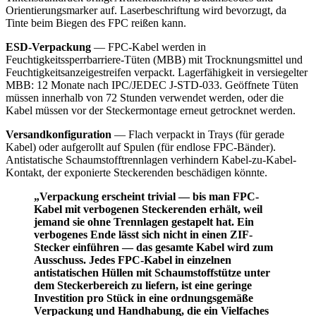
Orientierungsmarker auf. Laserbeschriftung wird bevorzugt, da
Tinte beim Biegen des FPC reißen kann.
ESD-Verpackung
— FPC-Kabel werden in
Feuchtigkeitssperrbarriere-Tüten (MBB) mit Trocknungsmittel und
Feuchtigkeitsanzeigestreifen verpackt. Lagerfähigkeit in versiegelter
MBB: 12 Monate nach IPC/JEDEC J-STD-033. Geöffnete Tüten
müssen innerhalb von 72 Stunden verwendet werden, oder die
Kabel müssen vor der Steckermontage erneut getrocknet werden.
Versandkonfiguration
— Flach verpackt in Trays (für gerade
Kabel) oder aufgerollt auf Spulen (für endlose FPC-Bänder).
Antistatische Schaumstofftrennlagen verhindern Kabel-zu-Kabel-
Kontakt, der exponierte Steckerenden beschädigen könnte.
„Verpackung erscheint trivial — bis man FPC-
Kabel mit verbogenen Steckerenden erhält, weil
jemand sie ohne Trennlagen gestapelt hat. Ein
verbogenes Ende lässt sich nicht in einen ZIF-
Stecker einführen — das gesamte Kabel wird zum
Ausschuss. Jedes FPC-Kabel in einzelnen
antistatischen Hüllen mit Schaumstoffstütze unter
dem Steckerbereich zu liefern, ist eine geringe
Investition pro Stück in eine ordnungsgemäße
Verpackung und Handhabung, die ein Vielfaches