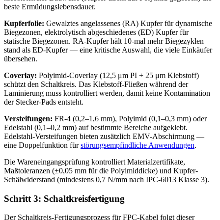
beste Ermüdungslebensdauer.
Kupferfolie:
Gewalztes angelassenes (RA) Kupfer für dynamische
Biegezonen, elektrolytisch abgeschiedenes (ED) Kupfer für
statische Biegezonen. RA-Kupfer hält 10-mal mehr Biegezyklen
stand als ED-Kupfer — eine kritische Auswahl, die viele Einkäufer
übersehen.
Coverlay:
Polyimid-Coverlay (12,5 μm PI + 25 μm Klebstoff)
schützt den Schaltkreis. Das Klebstoff-Fließen während der
Laminierung muss kontrolliert werden, damit keine Kontamination
der Stecker-Pads entsteht.
Versteifungen:
FR-4 (0,2–1,6 mm), Polyimid (0,1–0,3 mm) oder
Edelstahl (0,1–0,2 mm) auf bestimmte Bereiche aufgeklebt.
Edelstahl-Versteifungen bieten zusätzlich EMV-Abschirmung —
eine Doppelfunktion für
störungsempfindliche Anwendungen
.
Die Wareneingangsprüfung kontrolliert Materialzertifikate,
Maßtoleranzen (±0,05 mm für die Polyimiddicke) und Kupfer-
Schälwiderstand (mindestens 0,7 N/mm nach IPC-6013 Klasse 3).
Schritt 3: Schaltkreisfertigung
Der Schaltkreis-Fertigungsprozess für FPC-Kabel folgt dieser