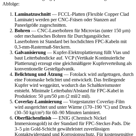
Abfolge:
Laminatzuschnitt
— FCCL-Platten (Flexible Copper Clad
Laminate) werden per CNC-Fräsen oder Stanzen auf
Paneelgröße zugeschnitten.
Bohren
— CNC-Laserbohren für Microvias (unter 150 μm)
oder mechanisches Bohren für Durchgangslöcher.
Laserbohren ist Standard bei hochdichten FPC-Kabeln mit
0,3-mm-Rastermaß-Steckern.
Galvanisierung
— Kupfer-Elektroplattierung füllt Vias und
baut Leiterbahndicke auf. VCP (Vertikale Kontinuierliche
Plattierung) erzeugt eine gleichmäßigere Kupferverteilung als
konventionelle Gestellgalvanik.
Belichtung und Ätzung
— Fotolack wird aufgetragen, durch
eine Fotomaske belichtet und entwickelt. Das freiliegende
Kupfer wird weggeätzt, wodurch das Schaltkreismuster
entsteht. Minimale Leiterbahn/Abstand für FPC-Kabel in
Produktion: 50 μm/50 μm (2 mil/2 mil).
Coverlay-Laminierung
— Vorgestanzter Coverlay-Film
wird ausgerichtet und unter Wärme (170–190 °C) und Druck
(30–50 kg/cm²) für 60–90 Minuten laminiert.
Oberflächenfinish
— ENIG (Chemisch Nickel
Immersionsgold) ist der Standard für FPC-Stecker-Pads. Die
3–5 μin Gold-Schicht gewährleistet zuverlässigen
Kontaktwiderstand und Korrosionsschutz. Für kostensensitive