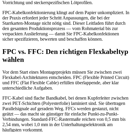
Vorrichtung und steckerspezifischen Lötprofilen.
FPC-Kabelkonfektionierung klingt auf dem Papier unkompliziert. In
der Praxis erfordert jeder Schritt Anpassungen, die bei der
Starrkarten-Montage nicht nötig sind. Dieser Leitfaden führt durch
den gesamten Produktionsprozess — vom Rohmaterial bis zur
verpackten Auslieferung — damit Sie FPC-Kabelkonfektionen
sicher spezifizieren, bewerten und beschaffen können.
FPC vs. FFC: Den richtigen Flexkabeltyp
wählen
Vor dem Start eines Montageprojekts müssen Sie zwischen zwei
Flexkabel-Architekturen entscheiden. FPC (Flexible Printed Circuit)
und FFC (Flat Flexible Cable) erfüllen überlappende, aber klar
unterschiedliche Aufgaben.
FFC-Kabel sind flache Bandkabel, bei denen Kupferleiter zwischen
zwei PET-Schichten (Polyesterfolie) laminiert sind. Sie übertragen
Parallelsignale auf geradem Weg. FFCs werden gestanzt, nicht
geätzt — das macht sie günstiger für einfache Punkt-zu-Punkt-
Verbindungen. Standard-FFC-Rastermaße reichen von 0,5 mm bis
2,54 mm, wobei 1,0 mm in der Unterhaltungselektronik am
häufigsten vorkommt.