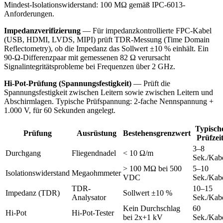
Mindest-Isolationswiderstand: 100 MΩ gemäß IPC-6013-
Anforderungen.
Impedanzverifizierung
— Für impedanzkontrollierte FPC-Kabel
(USB, HDMI, LVDS, MIPI) prüft TDR-Messung (Time Domain
Reflectometry), ob die Impedanz das Sollwert ±10 % einhält. Ein
90-Ω-Differenzpaar mit gemessenen 82 Ω verursacht
Signalintegritätsprobleme bei Frequenzen über 2 GHz.
Hi-Pot-Prüfung (Spannungsfestigkeit)
— Prüft die
Spannungsfestigkeit zwischen Leitern sowie zwischen Leitern und
Abschirmlagen. Typische Prüfspannung: 2-fache Nennspannung +
1.000 V, für 60 Sekunden angelegt.
Typisch
Prüfung
Ausrüstung
Bestehensgrenzwert
Prüfzei
3–8
Durchgang
Fliegendnadel
< 10 Ω/m
Sek./Kab
> 100 MΩ bei 500
5–10
Isolationswiderstand
Megaohmmeter
VDC
Sek./Kab
TDR-
10–15
Impedanz (TDR)
Sollwert ±10 %
Analysator
Sek./Kab
Kein Durchschlag
60
Hi-Pot
Hi-Pot-Tester
bei 2x+1 kV
Sek./Kab