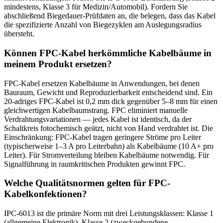
mindestens, Klasse 3 für Medizin/Automobil). Fordern Sie
abschließend Biegedauer-Prüfdaten an, die belegen, dass das Kabel
die spezifizierte Anzahl von Biegezyklen am Auslegungsradius
übersteht.
Können FPC-Kabel herkömmliche Kabelbäume in
meinem Produkt ersetzen?
FPC-Kabel ersetzen Kabelbäume in Anwendungen, bei denen
Bauraum, Gewicht und Reproduzierbarkeit entscheidend sind. Ein
20-adriges FPC-Kabel ist 0,2 mm dick gegenüber 5–8 mm für einen
gleichwertigen Kabelbaumstrang. FPC eliminiert manuelle
Verdrahtungsvariationen — jedes Kabel ist identisch, da der
Schaltkreis fotochemisch geätzt, nicht von Hand verdrahtet ist. Die
Einschränkung: FPC-Kabel tragen geringere Ströme pro Leiter
(typischerweise 1–3 A pro Leiterbahn) als Kabelbäume (10 A+ pro
Leiter). Für Stromverteilung bleiben Kabelbäume notwendig. Für
Signalführung in raumkritischen Produkten gewinnt FPC.
Welche Qualitätsnormen gelten für FPC-
Kabelkonfektionen?
IPC-6013 ist die primäre Norm mit drei Leistungsklassen: Klasse 1
(allgemeine Elektronik), Klasse 2 (zweckgebundene