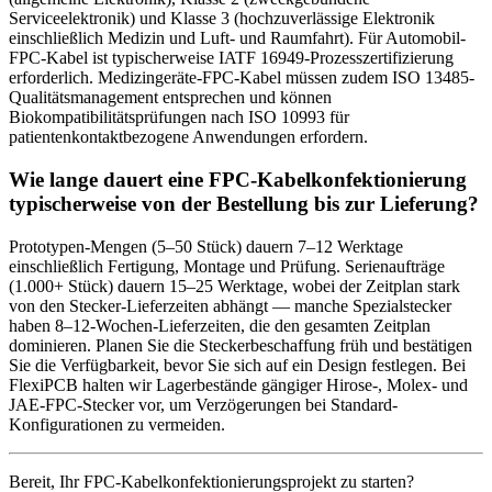
Serviceelektronik) und Klasse 3 (hochzuverlässige Elektronik
einschließlich Medizin und Luft- und Raumfahrt). Für Automobil-
FPC-Kabel ist typischerweise IATF 16949-Prozesszertifizierung
erforderlich. Medizingeräte-FPC-Kabel müssen zudem ISO 13485-
Qualitätsmanagement entsprechen und können
Biokompatibilitätsprüfungen nach ISO 10993 für
patientenkontaktbezogene Anwendungen erfordern.
Wie lange dauert eine FPC-Kabelkonfektionierung
typischerweise von der Bestellung bis zur Lieferung?
Prototypen-Mengen (5–50 Stück) dauern 7–12 Werktage
einschließlich Fertigung, Montage und Prüfung. Serienaufträge
(1.000+ Stück) dauern 15–25 Werktage, wobei der Zeitplan stark
von den Stecker-Lieferzeiten abhängt — manche Spezialstecker
haben 8–12-Wochen-Lieferzeiten, die den gesamten Zeitplan
dominieren. Planen Sie die Steckerbeschaffung früh und bestätigen
Sie die Verfügbarkeit, bevor Sie sich auf ein Design festlegen. Bei
FlexiPCB halten wir Lagerbestände gängiger Hirose-, Molex- und
JAE-FPC-Stecker vor, um Verzögerungen bei Standard-
Konfigurationen zu vermeiden.
Bereit, Ihr FPC-Kabelkonfektionierungsprojekt zu starten?