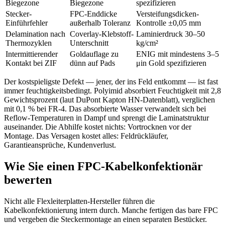
Biegezone
Biegezone
spezifizieren
Stecker-
FPC-Enddicke
Versteifungsdicken-
Einführfehler
außerhalb Toleranz
Kontrolle ±0,05 mm
Delamination nach
Coverlay-Klebstoff-
Laminierdruck 30–50
Thermozyklen
Unterschnitt
kg/cm²
Intermittierender
Goldauflage zu
ENIG mit mindestens 3–5
Kontakt bei ZIF
dünn auf Pads
μin Gold spezifizieren
Der kostspieligste Defekt — jener, der ins Feld entkommt — ist fast
immer feuchtigkeitsbedingt. Polyimid absorbiert Feuchtigkeit mit 2,8
Gewichtsprozent (laut DuPont Kapton HN-Datenblatt), verglichen
mit 0,1 % bei FR-4. Das absorbierte Wasser verwandelt sich bei
Reflow-Temperaturen in Dampf und sprengt die Laminatstruktur
auseinander. Die Abhilfe kostet nichts: Vortrocknen vor der
Montage. Das Versagen kostet alles: Feldrückläufer,
Garantieansprüche, Kundenverlust.
Wie Sie einen FPC-Kabelkonfektionär
bewerten
Nicht alle Flexleiterplatten-Hersteller führen die
Kabelkonfektionierung intern durch. Manche fertigen das bare FPC
und vergeben die Steckermontage an einen separaten Bestücker.