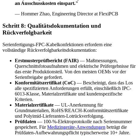
an Ausschusskosten einspart."
— Hommer Zhao, Engineering Director at FlexiPCB
Schritt 8: Qualitätsdokumentation und
Rückverfolgbarkeit
Serienfertigungs-FPC-Kabelkonfektionen erfordern eine
vollständige Rückverfolgbarkeitsdokumentation:
Erstmusterprüfbericht (FAIR)
— Maßmessungen,
Querschnittsfotoaufnahmen und elektrische Prüfergebnisse für
das erste Produktionsteil. Von den meisten OEMs vor der
Serienfreigabe gefordert.
Konformitätszertifikat (CoC)
— Bescheinigt, dass das Los
alle spezifizierten Anforderungen erfüllt, einschließlich IPC-
6013-Klasse, Materialzertifikate und kundenspezifische
Kriterien.
Materialzertifikate
— UL-Anerkennung für
Grundmaterialien, RoHS/REACH-Konformitätszertifikate
und Polyimid-Lieferanten-Lotrückverfolgung.
Prüfdaten
— 100-%-Elektroprotokolle nach Seriennummer
gespeichert. Für
Medizingeräte-Anwendungen
beträgt die
Prüfdaten-Aufbewahrungspflicht typischerweise 10+ Jahre.