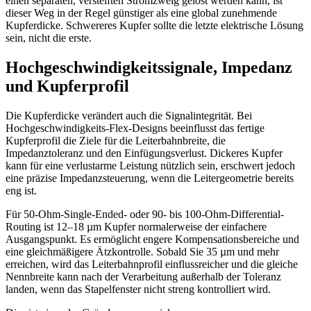
einen separaten, versteiften Stromzweig gelöst werden kann, ist
dieser Weg in der Regel günstiger als eine global zunehmende
Kupferdicke. Schwereres Kupfer sollte die letzte elektrische Lösung
sein, nicht die erste.
Hochgeschwindigkeitssignale, Impedanz
und Kupferprofil
Die Kupferdicke verändert auch die Signalintegrität. Bei
Hochgeschwindigkeits-Flex-Designs beeinflusst das fertige
Kupferprofil die Ziele für die Leiterbahnbreite, die
Impedanztoleranz und den Einfügungsverlust. Dickeres Kupfer
kann für eine verlustarme Leistung nützlich sein, erschwert jedoch
eine präzise Impedanzsteuerung, wenn die Leitergeometrie bereits
eng ist.
Für 50-Ohm-Single-Ended- oder 90- bis 100-Ohm-Differential-
Routing ist 12–18 µm Kupfer normalerweise der einfachere
Ausgangspunkt. Es ermöglicht engere Kompensationsbereiche und
eine gleichmäßigere Ätzkontrolle. Sobald Sie 35 µm und mehr
erreichen, wird das Leiterbahnprofil einflussreicher und die gleiche
Nennbreite kann nach der Verarbeitung außerhalb der Toleranz
landen, wenn das Stapelfenster nicht streng kontrolliert wird.