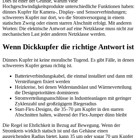
Dies ist einer der Gründe, warum viele
Hochgeschwindigkeitsprodukte unterschiedliche Funktionen haben:
dünnes Kupfer für Kamera-, Display- und Sensorverbindungen;
schwereres Kupfer nur dort, wo die Stromversorgung in einem
statischen Zweig oder einem starren Abschnitt erfolgt. Mit anderen
Worten: Die elektrische Antwort auf eine Netzklasse muss nicht zur
mechanischen Last jeder anderen Netzklasse werden.
Wenn Dickkupfer die richtige Antwort ist
Dünnes Kupfer ist keine moralische Tugend. Es gibt Fälle, in denen
schwereres Kupfer genau richtig ist.
Batterieverbindungskabel, die einmal installiert und dann mit
Versteifungen fixiert werden
Heizkreise, bei denen Widerstandslast und Wärmeverteilung
die Designprioritäten dominieren
Stromverteilungsanschlüsse in Industrieanlagen mit geringer
Zyklenzahl und großzügigem Biegeradius
Starr-Flex-Designs, die 35–70 µm Kupfer in den starren
Abschnitten halten, während der Flex-Jumper dünn bleibt
Die Regel ist Ehrlichkeit in Bezug auf Bewegung. Wenn der
Stromkreis wirklich statisch ist und das Gehäuse einen
ausreichenden Radius bietet, kann 35 µm oder sogar 70 µm Kupfer