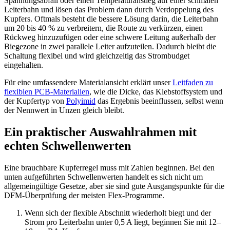
Spannungsabfall oder einen Temperaturanstieg auf einer schmalen
Leiterbahn und lösen das Problem dann durch Verdoppelung des
Kupfers. Oftmals besteht die bessere Lösung darin, die Leiterbahn
um 20 bis 40 % zu verbreitern, die Route zu verkürzen, einen
Rückweg hinzuzufügen oder eine schwere Leitung außerhalb der
Biegezone in zwei parallele Leiter aufzuteilen. Dadurch bleibt die
Schaltung flexibel und wird gleichzeitig das Strombudget
eingehalten.
Für eine umfassendere Materialansicht erklärt unser
Leitfaden zu
flexiblen PCB-Materialien
, wie die Dicke, das Klebstoffsystem und
der Kupfertyp von
Polyimid
das Ergebnis beeinflussen, selbst wenn
der Nennwert in Unzen gleich bleibt.
Ein praktischer Auswahlrahmen mit
echten Schwellenwerten
Eine brauchbare Kupferregel muss mit Zahlen beginnen. Bei den
unten aufgeführten Schwellenwerten handelt es sich nicht um
allgemeingültige Gesetze, aber sie sind gute Ausgangspunkte für die
DFM-Überprüfung der meisten Flex-Programme.
Wenn sich der flexible Abschnitt wiederholt biegt und der
Strom pro Leiterbahn unter 0,5 A liegt, beginnen Sie mit 12–