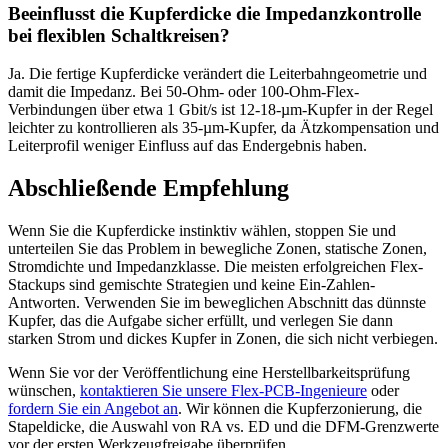
Beeinflusst die Kupferdicke die Impedanzkontrolle
bei flexiblen Schaltkreisen?
Ja. Die fertige Kupferdicke verändert die Leiterbahngeometrie und
damit die Impedanz. Bei 50-Ohm- oder 100-Ohm-Flex-
Verbindungen über etwa 1 Gbit/s ist 12-18-µm-Kupfer in der Regel
leichter zu kontrollieren als 35-µm-Kupfer, da Ätzkompensation und
Leiterprofil weniger Einfluss auf das Endergebnis haben.
Abschließende Empfehlung
Wenn Sie die Kupferdicke instinktiv wählen, stoppen Sie und
unterteilen Sie das Problem in bewegliche Zonen, statische Zonen,
Stromdichte und Impedanzklasse. Die meisten erfolgreichen Flex-
Stackups sind gemischte Strategien und keine Ein-Zahlen-
Antworten. Verwenden Sie im beweglichen Abschnitt das dünnste
Kupfer, das die Aufgabe sicher erfüllt, und verlegen Sie dann
starken Strom und dickes Kupfer in Zonen, die sich nicht verbiegen.
Wenn Sie vor der Veröffentlichung eine Herstellbarkeitsprüfung
wünschen,
kontaktieren Sie unsere Flex-PCB-Ingenieure
oder
fordern Sie ein Angebot an
. Wir können die Kupferzonierung, die
Stapeldicke, die Auswahl von RA vs. ED und die DFM-Grenzwerte
vor der ersten Werkzeugfreigabe überprüfen.