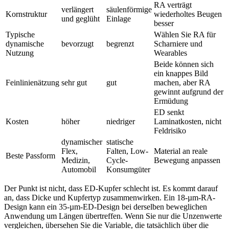
RA verträgt
verlängert
säulenförmige
Kornstruktur
wiederholtes Beugen
und geglüht
Einlage
besser
Typische
Wählen Sie RA für
dynamische
bevorzugt
begrenzt
Scharniere und
Nutzung
Wearables
Beide können sich
ein knappes Bild
Feinlinienätzung
sehr gut
gut
machen, aber RA
gewinnt aufgrund der
Ermüdung
ED senkt
Kosten
höher
niedriger
Laminatkosten, nicht
Feldrisiko
dynamischer
statische
Flex,
Falten, Low-
Material an reale
Beste Passform
Medizin,
Cycle-
Bewegung anpassen
Automobil
Konsumgüter
Der Punkt ist nicht, dass ED-Kupfer schlecht ist. Es kommt darauf
an, dass Dicke und Kupfertyp zusammenwirken. Ein 18-µm-RA-
Design kann ein 35-µm-ED-Design bei derselben beweglichen
Anwendung um Längen übertreffen. Wenn Sie nur die Unzenwerte
vergleichen, übersehen Sie die Variable, die tatsächlich über die