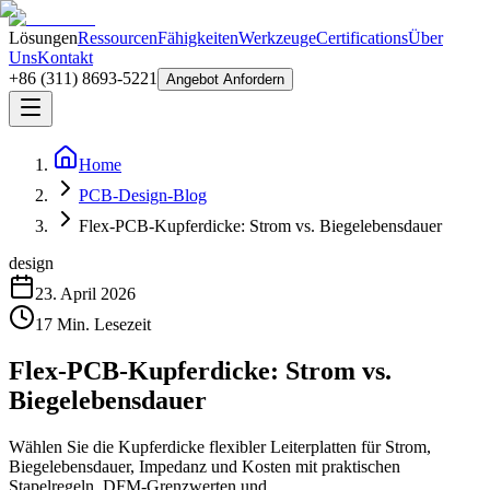
Lösungen
Ressourcen
Fähigkeiten
Werkzeuge
Certifications
Über
Uns
Kontakt
+86 (311) 8693-5221
Angebot Anfordern
Home
PCB-Design-Blog
Flex-PCB-Kupferdicke: Strom vs. Biegelebensdauer
design
23. April 2026
17
Min. Lesezeit
Flex-PCB-Kupferdicke: Strom vs.
Biegelebensdauer
Wählen Sie die Kupferdicke flexibler Leiterplatten für Strom,
Biegelebensdauer, Impedanz und Kosten mit praktischen
Stapelregeln, DFM-Grenzwerten und