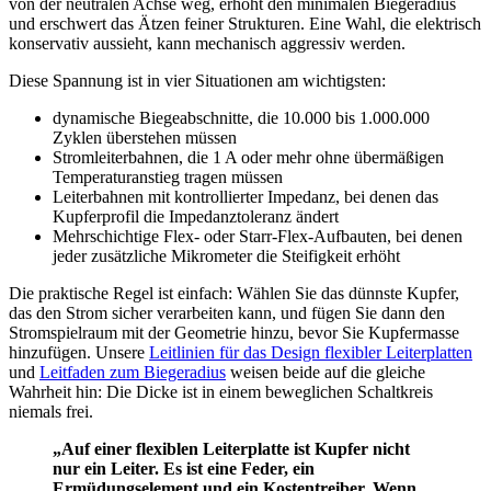
von der neutralen Achse weg, erhöht den minimalen Biegeradius
und erschwert das Ätzen feiner Strukturen. Eine Wahl, die elektrisch
konservativ aussieht, kann mechanisch aggressiv werden.
Diese Spannung ist in vier Situationen am wichtigsten:
dynamische Biegeabschnitte, die 10.000 bis 1.000.000
Zyklen überstehen müssen
Stromleiterbahnen, die 1 A oder mehr ohne übermäßigen
Temperaturanstieg tragen müssen
Leiterbahnen mit kontrollierter Impedanz, bei denen das
Kupferprofil die Impedanztoleranz ändert
Mehrschichtige Flex- oder Starr-Flex-Aufbauten, bei denen
jeder zusätzliche Mikrometer die Steifigkeit erhöht
Die praktische Regel ist einfach: Wählen Sie das dünnste Kupfer,
das den Strom sicher verarbeiten kann, und fügen Sie dann den
Stromspielraum mit der Geometrie hinzu, bevor Sie Kupfermasse
hinzufügen. Unsere
Leitlinien für das Design flexibler Leiterplatten
und
Leitfaden zum Biegeradius
weisen beide auf die gleiche
Wahrheit hin: Die Dicke ist in einem beweglichen Schaltkreis
niemals frei.
„Auf einer flexiblen Leiterplatte ist Kupfer nicht
nur ein Leiter. Es ist eine Feder, ein
Ermüdungselement und ein Kostentreiber. Wenn