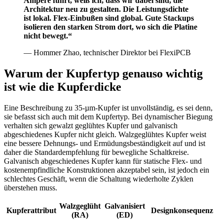
Ampere führt, weiß ich, dass wir dabei sind, die
Architektur neu zu gestalten. Die Leistungsdichte
ist lokal. Flex-Einbußen sind global. Gute Stackups
isolieren den starken Strom dort, wo sich die Platine
nicht bewegt.“
— Hommer Zhao, technischer Direktor bei FlexiPCB
Warum der Kupfertyp genauso wichtig
ist wie die Kupferdicke
Eine Beschreibung zu 35-µm-Kupfer ist unvollständig, es sei denn,
sie befasst sich auch mit dem Kupfertyp. Bei dynamischer Biegung
verhalten sich gewalzt geglühtes Kupfer und galvanisch
abgeschiedenes Kupfer nicht gleich. Walzgeglühtes Kupfer weist
eine bessere Dehnungs- und Ermüdungsbeständigkeit auf und ist
daher die Standardempfehlung für bewegliche Schaltkreise.
Galvanisch abgeschiedenes Kupfer kann für statische Flex- und
kostenempfindliche Konstruktionen akzeptabel sein, ist jedoch ein
schlechtes Geschäft, wenn die Schaltung wiederholte Zyklen
überstehen muss.
Walzgeglüht
Galvanisiert
Kupferattribut
Designkonsequenz
(RA)
(ED)