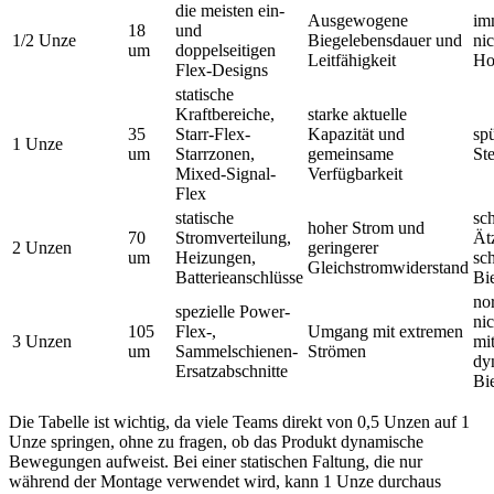
die meisten ein-
Ausgewogene
im
18
und
1/2 Unze
Biegelebensdauer und
nic
um
doppelseitigen
Leitfähigkeit
Ho
Flex-Designs
statische
Kraftbereiche,
starke aktuelle
35
Starr-Flex-
Kapazität und
sp
1 Unze
um
Starrzonen,
gemeinsame
Ste
Mixed-Signal-
Verfügbarkeit
Flex
statische
sc
hoher Strom und
70
Stromverteilung,
Ät
2 Unzen
geringerer
um
Heizungen,
sc
Gleichstromwiderstand
Batterieanschlüsse
Bi
no
spezielle Power-
ni
105
Flex-,
Umgang mit extremen
3 Unzen
mi
um
Sammelschienen-
Strömen
dy
Ersatzabschnitte
Bi
Die Tabelle ist wichtig, da viele Teams direkt von 0,5 Unzen auf 1
Unze springen, ohne zu fragen, ob das Produkt dynamische
Bewegungen aufweist. Bei einer statischen Faltung, die nur
während der Montage verwendet wird, kann 1 Unze durchaus