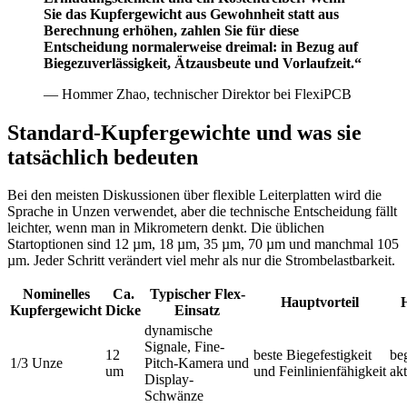
Sie das Kupfergewicht aus Gewohnheit statt aus
Berechnung erhöhen, zahlen Sie für diese
Entscheidung normalerweise dreimal: in Bezug auf
Biegezuverlässigkeit, Ätzausbeute und Vorlaufzeit.“
— Hommer Zhao, technischer Direktor bei FlexiPCB
Standard-Kupfergewichte und was sie
tatsächlich bedeuten
Bei den meisten Diskussionen über flexible Leiterplatten wird die
Sprache in Unzen verwendet, aber die technische Entscheidung fällt
leichter, wenn man in Mikrometern denkt. Die üblichen
Startoptionen sind 12 µm, 18 µm, 35 µm, 70 µm und manchmal 105
µm. Jeder Schritt verändert viel mehr als nur die Strombelastbarkeit.
Nominelles
Ca.
Typischer Flex-
Hauptvorteil
Kupfergewicht
Dicke
Einsatz
dynamische
Signale, Fine-
12
beste Biegefestigkeit
be
1/3 Unze
Pitch-Kamera und
um
und Feinlinienfähigkeit
ak
Display-
Schwänze