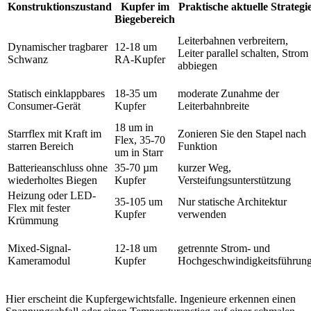
Konstruktionszustand
Kupfer im
Praktische aktuelle Strategi
Biegebereich
Leiterbahnen verbreitern,
Dynamischer tragbarer
12-18 um
Leiter parallel schalten, Strom
Schwanz
RA-Kupfer
abbiegen
Statisch einklappbares
18-35 um
moderate Zunahme der
Consumer-Gerät
Kupfer
Leiterbahnbreite
18 um in
Starrflex mit Kraft im
Zonieren Sie den Stapel nach
Flex, 35-70
starren Bereich
Funktion
um in Starr
Batterieanschluss ohne
35-70 µm
kurzer Weg,
wiederholtes Biegen
Kupfer
Versteifungsunterstützung
Heizung oder LED-
35-105 um
Nur statische Architektur
Flex mit fester
Kupfer
verwenden
Krümmung
Mixed-Signal-
12-18 um
getrennte Strom- und
Kameramodul
Kupfer
Hochgeschwindigkeitsführun
Hier erscheint die Kupfergewichtsfalle. Ingenieure erkennen einen