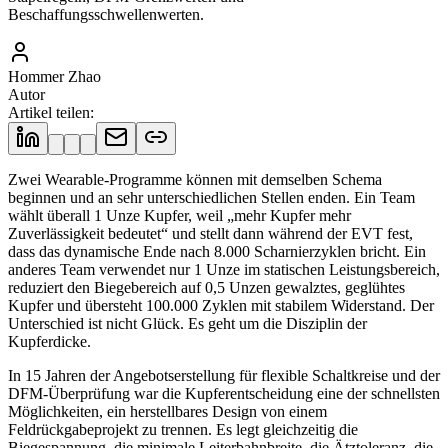
Beschaffungsschwellenwerten.
Hommer Zhao
Autor
Artikel teilen
:
Zwei Wearable-Programme können mit demselben Schema
beginnen und an sehr unterschiedlichen Stellen enden. Ein Team
wählt überall 1 Unze Kupfer, weil „mehr Kupfer mehr
Zuverlässigkeit bedeutet“ und stellt dann während der EVT fest,
dass das dynamische Ende nach 8.000 Scharnierzyklen bricht. Ein
anderes Team verwendet nur 1 Unze im statischen Leistungsbereich,
reduziert den Biegebereich auf 0,5 Unzen gewalztes, geglühtes
Kupfer und übersteht 100.000 Zyklen mit stabilem Widerstand. Der
Unterschied ist nicht Glück. Es geht um die Disziplin der
Kupferdicke.
In 15 Jahren der Angebotserstellung für flexible Schaltkreise und der
DFM-Überprüfung war die Kupferentscheidung eine der schnellsten
Möglichkeiten, ein herstellbares Design von einem
Feldrückgabeprojekt zu trennen. Es legt gleichzeitig die
Biegespannung, die minimale Leiterbahnbreite, die Ätztoleranz, die