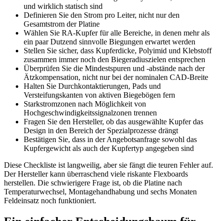
und wirklich statisch sind
Definieren Sie den Strom pro Leiter, nicht nur den
Gesamtstrom der Platine
Wählen Sie RA-Kupfer für alle Bereiche, in denen mehr als
ein paar Dutzend sinnvolle Biegungen erwartet werden
Stellen Sie sicher, dass Kupferdicke, Polyimid und Klebstoff
zusammen immer noch den Biegeradiuszielen entsprechen
Überprüfen Sie die Mindestspuren und -abstände nach der
Ätzkompensation, nicht nur bei der nominalen CAD-Breite
Halten Sie Durchkontaktierungen, Pads und
Versteifungskanten von aktiven Biegebögen fern
Starkstromzonen nach Möglichkeit von
Hochgeschwindigkeitssignalzonen trennen
Fragen Sie den Hersteller, ob das ausgewählte Kupfer das
Design in den Bereich der Spezialprozesse drängt
Bestätigen Sie, dass in der Angebotsanfrage sowohl das
Kupfergewicht als auch der Kupfertyp angegeben sind
Diese Checkliste ist langweilig, aber sie fängt die teuren Fehler auf.
Der Hersteller kann überraschend viele riskante Flexboards
herstellen. Die schwierigere Frage ist, ob die Platine nach
Temperaturwechsel, Montagehandhabung und sechs Monaten
Feldeinsatz noch funktioniert.