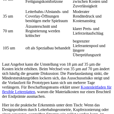
Fertigungskomfortzone
zwischen Kosten und
Zuverlässigkeit
Leiterbahn-/Abstands- und
Moderater
35 um
Coverlay-Öffnungen
Renditedruck und
benötigen mehr Spielraum
Kostenanstieg
Ätzunterschnitt und
klarer Preis- und
70 um
Registrierung werden
Lieferzeitaufschlag
kritischer
begrenzter
Lieferantenpool und
105 um
oft als Spezialbau behandelt
längere
Überprüfungszeit
Laut Angebot kann die Umstellung von 18 µm auf 35 µm die
Kosten leicht erhöhen. Beim Wechsel von 35 µm auf 70 µm ändert
sich häufig die gesamte Diskussion: Die Panelauslastung sinkt, die
Mindeststrukturgrößen lockern sich, das Ausschussrisiko steigt und
die Vorlaufzeit für Prototypen kann sich um mehrere Tage
verlängern. Für Beschaffungsteams erklärt unser
Kostenleitfaden für
flexible Leiterplatten
, warum die Materialkosten nur einen Bruchteil
der Endprämie ausmachen.
Hier ist die praktische Erkenntnis unter dem Tisch: Wenn das
Designproblem durch Leiterbahngeometrie, Kupferzonierung oder