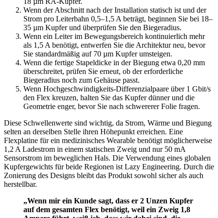
18 µm RA-Kupfer.
Wenn der Abschnitt nach der Installation statisch ist und der
Strom pro Leiterbahn 0,5–1,5 A beträgt, beginnen Sie bei 18–
35 µm Kupfer und überprüfen Sie den Biegeradius.
Wenn ein Leiter im Bewegungsbereich kontinuierlich mehr
als 1,5 A benötigt, entwerfen Sie die Architektur neu, bevor
Sie standardmäßig auf 70 µm Kupfer umsteigen.
Wenn die fertige Stapeldicke in der Biegung etwa 0,20 mm
überschreitet, prüfen Sie erneut, ob der erforderliche
Biegeradius noch zum Gehäuse passt.
Wenn Hochgeschwindigkeits-Differenzialpaare über 1 Gbit/s
den Flex kreuzen, halten Sie das Kupfer dünner und die
Geometrie enger, bevor Sie nach schwererer Folie fragen.
Diese Schwellenwerte sind wichtig, da Strom, Wärme und Biegung
selten an derselben Stelle ihren Höhepunkt erreichen. Eine
Flexplatine für ein medizinisches Wearable benötigt möglicherweise
1,2 A Ladestrom in einem statischen Zweig und nur 50 mA
Sensorstrom im beweglichen Hals. Die Verwendung eines globalen
Kupfergewichts für beide Regionen ist Lazy Engineering. Durch die
Zonierung des Designs bleibt das Produkt sowohl sicher als auch
herstellbar.
„Wenn mir ein Kunde sagt, dass er 2 Unzen Kupfer
auf dem gesamten Flex benötigt, weil ein Zweig 1,8