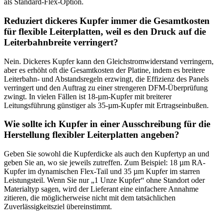
als Standard-Flex-Option.
Reduziert dickeres Kupfer immer die Gesamtkosten
für flexible Leiterplatten, weil es den Druck auf die
Leiterbahnbreite verringert?
Nein. Dickeres Kupfer kann den Gleichstromwiderstand verringern,
aber es erhöht oft die Gesamtkosten der Platine, indem es breitere
Leiterbahn- und Abstandsregeln erzwingt, die Effizienz des Panels
verringert und den Auftrag zu einer strengeren DFM-Überprüfung
zwingt. In vielen Fällen ist 18-µm-Kupfer mit breiterer
Leitungsführung günstiger als 35-µm-Kupfer mit Ertragseinbußen.
Wie sollte ich Kupfer in einer Ausschreibung für die
Herstellung flexibler Leiterplatten angeben?
Geben Sie sowohl die Kupferdicke als auch den Kupfertyp an und
geben Sie an, wo sie jeweils zutreffen. Zum Beispiel: 18 µm RA-
Kupfer im dynamischen Flex-Tail und 35 µm Kupfer im starren
Leistungsteil. Wenn Sie nur „1 Unze Kupfer“ ohne Standort oder
Materialtyp sagen, wird der Lieferant eine einfachere Annahme
zitieren, die möglicherweise nicht mit dem tatsächlichen
Zuverlässigkeitsziel übereinstimmt.